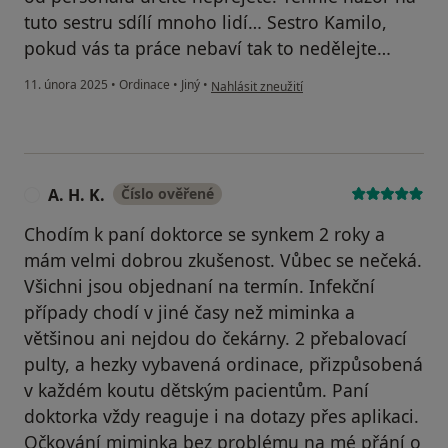
tuto sestru sdílí mnoho lidí… Sestro Kamilo,
pokud vás ta práce nebaví tak to nedělejte…
podle názoru uživatele František
11. února 2025
•
Ordinace
•
Jiný
•
Nahlásit zneužití
A. H. K.
Číslo ověřené
A
Chodím k paní doktorce se synkem 2 roky a
mám velmi dobrou zkušenost. Vůbec se nečeká.
Všichni jsou objednaní na termín. Infekční
případy chodí v jiné časy než miminka a
většinou ani nejdou do čekárny. 2 přebalovací
pulty, a hezky vybavená ordinace, přizpůsobená
v každém koutu dětským pacientům. Paní
doktorka vždy reaguje i na dotazy přes aplikaci.
Očkování miminka bez problému na mé přání o