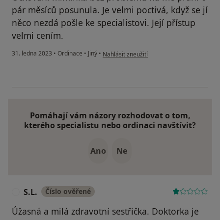
pár měsíců posunula. Je velmi poctivá, když se jí
něco nezdá pošle ke specialistovi. Její přístup
velmi cením.
podle názoru uživatele A. H. K.
31. ledna 2023
•
Ordinace
•
Jiný
•
Nahlásit zneužití
Pomáhají vám názory rozhodovat o tom,
kterého specialistu nebo ordinaci navštívit?
Ano
Ne
S.L.
Číslo ověřené
S
Úžasná a milá zdravotní sestřička. Doktorka je