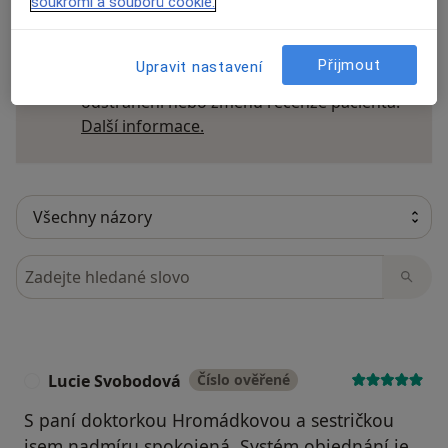
soukromí a souborů cookie.
Recenze pacientů jsou pro nás důležité.
Přijmout
Upravit nastavení
Specialisté nemají možnost zaplatit za
odstranění nebo změnu recenze pacienta.
Další informace o názorech
Další informace.
Hledejte v názorech
Lucie Svobodová
Číslo ověřené
L
S paní doktorkou Hromádkovou a sestričkou
jsem nadmíru spokojená. Systém objednání je