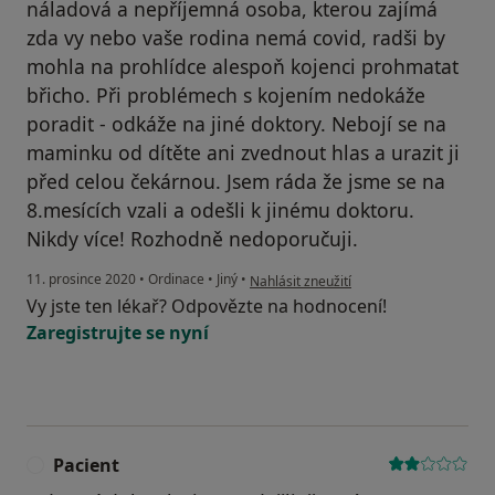
náladová a nepříjemná osoba, kterou zajímá
zda vy nebo vaše rodina nemá covid, radši by
mohla na prohlídce alespoň kojenci prohmatat
břicho. Při problémech s kojením nedokáže
poradit - odkáže na jiné doktory. Nebojí se na
maminku od dítěte ani zvednout hlas a urazit ji
před celou čekárnou. Jsem ráda že jsme se na
8.mesících vzali a odešli k jinému doktoru.
Nikdy více! Rozhodně nedoporučuji.
podle názoru uživatele S.L.
11. prosince 2020
•
Ordinace
•
Jiný
•
Nahlásit zneužití
Vy jste ten lékař? Odpovězte na hodnocení!
Zaregistrujte se nyní
Pacient
P