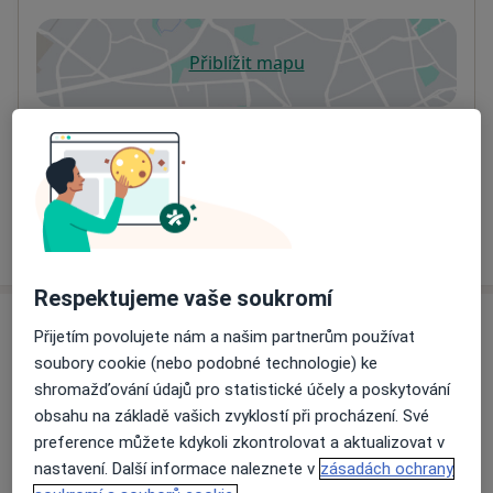
Přiblížit mapu
se otevře v nové záložce
Dostupnost
Na této adrese online kalendář není aktivní
Co mám v takové situaci udělat?
Více
o adrese
Respektujeme vaše soukromí
Názory
Přijetím povolujete nám a našim partnerům používat
soubory cookie (nebo podobné technologie) ke
Přidejte svůj názor
shromažďování údajů pro statistické účely a poskytování
obsahu na základě vašich zvyklostí při procházení. Své
preference můžete kdykoli zkontrolovat a aktualizovat v
nastavení. Další informace naleznete v
zásadách ochrany
9 názorů