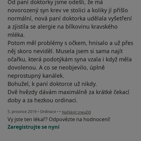
Od paní doktorky jsme odešli, že má
novorozený syn krev ve stolici a koliky jí přišlo
normální, nová paní doktorka udělala vyšetření
a zjistila se alergie na bílkovinu kravského
mléka.
Potom měl problémy s očkem, hnisalo a už přes
něj skoro neviděl. Musela jsem si sama najít
očařku, která podotýkám syna vzala i když měla
dovolenou. A co se neobjevilo, úplně
neprostupný kanálek.
Bohužel, k paní doktorce už nikdy.
Dvě hvězdy dávám maximálně za krátké čekací
doby a za hezkou ordinaci.
podle názoru uživatele Pacient
5. prosince 2019
•
Ordinace
•
•
Nahlásit zneužití
Vy jste ten lékař? Odpovězte na hodnocení!
Zaregistrujte se nyní