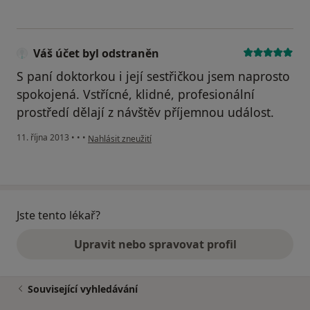
Váš účet byl odstraněn
S paní doktorkou i její sestřičkou jsem naprosto
spokojená. Vstřícné, klidné, profesionální
prostředí dělají z návštěv příjemnou událost.
podle názoru uživatele Váš účet byl odstraněn
11. října 2013
•
•
•
Nahlásit zneužití
Jste tento lékař?
Upravit nebo spravovat profil
Související vyhledávání