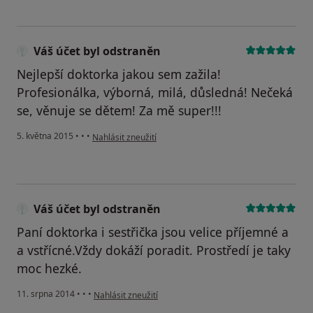
Váš účet byl odstraněn
Nejlepší doktorka jakou sem zažila!
Profesionálka, výborná, milá, důsledná! Nečeká
se, věnuje se dětem! Za mě super!!!
podle názoru uživatele Váš účet byl odstraněn
5. května 2015
•
•
•
Nahlásit zneužití
Váš účet byl odstraněn
Paní doktorka i sestřička jsou velice příjemné a
a vstřícné.Vždy dokáží poradit. Prostředí je taky
moc hezké.
podle názoru uživatele Váš účet byl odstraněn
11. srpna 2014
•
•
•
Nahlásit zneužití