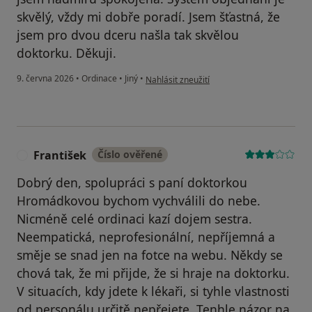
skvělý, vždy mi dobře poradí. Jsem šťastná, že
jsem pro dvou dceru našla tak skvělou
doktorku. Děkuji.
podle názoru uživatele Lucie Svobodová
9. června 2026
•
Ordinace
•
Jiný
•
Nahlásit zneužití
František
Číslo ověřené
F
Dobrý den, spolupráci s paní doktorkou
Hromádkovou bychom vychválili do nebe.
Nicméně celé ordinaci kazí dojem sestra.
Neempatická, neprofesionální, nepříjemná a
směje se snad jen na fotce na webu. Někdy se
chová tak, že mi přijde, že si hraje na doktorku.
V situacích, kdy jdete k lékaři, si tyhle vlastnosti
od personálu určitě nepřejete. Tenhle názor na