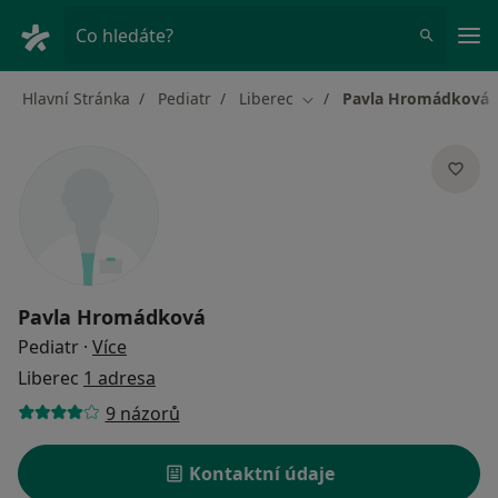
Hla
Co hledáte?
Hlavní Stránka
Pediatr
Liberec
Pavla Hromádková
Změna města
Pavla Hromádková
o specializacích
Pediatr
·
Více
Liberec
1 adresa
9 názorů
Kontaktní údaje