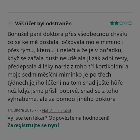
Váš účet byl odstraněn
Bohužel paní doktora přes všeobecnou chválu
co se ke mě dostala, očkovala moje mimino i
přes rýmu, kterou ji nelečila že je v pořádku,
když se začala dusit neudělala jí základní testy,
předepsala 4 léky naráz z toho tři kortikoidní a
moje sedmiměsíční miminko je po třech
týdnech jejího léčení na tom snad ještě hůře
než když jsme přišli poprvé, snad se z toho
vyhrabeme, ale za pomoci jiného doktora
podle názoru uživatele Váš účet byl odstraněn
14. února 2016
•
•
•
Nahlásit zneužití
Vy jste ten lékař? Odpovězte na hodnocení!
Zaregistrujte se nyní