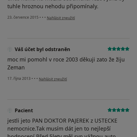
tuhle hroznou nehodu připomínaly.
podle názoru uživatele Váš účet byl odstraněn
23. července 2015
•
•
•
Nahlásit zneužití
Váš účet byl odstraněn
moc mi pomohl v roce 2003 děkuji zato že žiju
Zeman
podle názoru uživatele Váš účet byl odstraněn
17. října 2013
•
•
•
Nahlásit zneužití
Pacient
jestli jeto PAN DOKTOR PAJEREK z USTECKE
nemocnice.Tak musím dát jen to nejlepší
hodnocení.Před 5lety měl syn vážnou auto