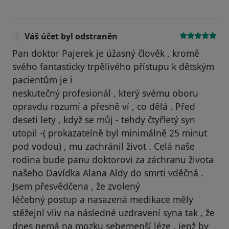
Váš účet byl odstraněn
Pan doktor Pajerek je úžasný člověk , kromě
svého fantasticky trpělivého přístupu k dětským
pacientům je i
neskutečný profesionál , který svému oboru
opravdu rozumí a přesně ví , co dělá . Před
deseti lety , když se můj - tehdy čtyřletý syn
utopil -( prokazatelně byl minimálně 25 minut
pod vodou) , mu zachránil život . Celá naše
rodina bude panu doktorovi za záchranu života
našeho Davídka Alana Aldy do smrti vděčná .
Jsem přesvědčena , že zvolený
léčebný postup a nasazená medikace měly
stěžejní vliv na následné uzdravení syna tak , že
dnes nemá na mozku sebemenší léze , jenž by