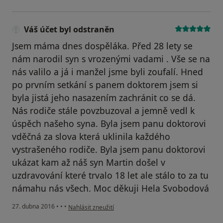
Váš účet byl odstraněn
Jsem máma dnes dospěláka. Před 28 lety se
nám narodil syn s vrozenými vadami . Vše se na
nás valilo a já i manžel jsme byli zoufalí. Hned
po prvním setkání s panem doktorem jsem si
byla jistá jeho nasazením zachránit co se dá.
Nás rodiče stále povzbuzoval a jemně vedl k
úspěch našeho syna. Byla jsem panu doktorovi
vděčná za slova která uklinila každého
vystrašeného rodiče. Byla jsem panu doktorovi
ukázat kam až náš syn Martin došel v
uzdravování které trvalo 18 let ale stálo to za tu
námahu nás všech. Moc děkuji Hela Svobodová
podle názoru uživatele Váš účet byl odstraněn
27. dubna 2016
•
•
•
Nahlásit zneužití