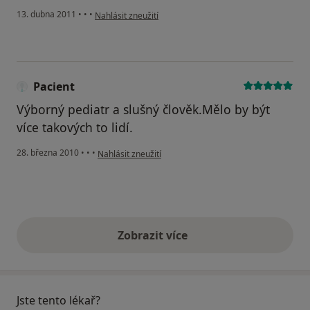
podle názoru uživatele Váš účet byl odstraněn
13. dubna 2011
•
•
•
Nahlásit zneužití
Pacient
Výborný pediatr a slušný člověk.Mělo by být
více takových to lidí.
podle názoru uživatele Pacient
28. března 2010
•
•
•
Nahlásit zneužití
Zobrazit více
výše uvedené názory
Jste tento lékař?