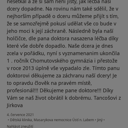
nesetkal a že si sám není jistý, jak léčba naší
dcery dopadne. Na rovinu nám také sdělil, že v
nejhorším případě o dceru můžeme přijít s tím,
že se samozřejmě pokusí udělat vše co bude v
jeho moci k její záchraně. Následně byla naší
holčičce, dle pana doktora nasazena léčba díky
které vše dobře dopadlo. Naše dcera je dnes
zcela v pořádku, nyní s vyznamenanim ukončila
1 . ročník Chomutovského gymnázia i přestože
v roce 2013 úplně vše vypadalo zle. Tímto panu
doktorovi děkujeme za záchranu naší dcery! Je
to opravdu člověk na pravém místě,
profesionál!!! Děkujeme pane doktore!!! Díky
Vám se naš život obrátil k dobrému. Tancošovi z
Jirkova
4. července 2021
•
Dětská klinika, Masarykova nemocnice Ústí n. Labem
•
Jiný
•
podle názoru uživatele Zdeněk Tancoš
Nahlásit zneužití