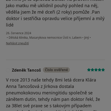
Jako matku mě uklidnil pouhý pohled na něj,
věděla jsem že mé dceři (2 roky) pomůže .Pan
doktor i sestřička opravdu velice příjemní a milý
lidé
26. července 2024
•
Dětská klinika, Masarykova nemocnice Ústí n. Labem
•
Jiný
•
podle názoru uživatele Diana Slepcsikova
Nahlásit zneužití
Zdeněk Tancoš
Číslo ověřené
Z
V roce 2013 naše tehdy 8mi letá dcera Klára
Anna Tancošová z Jirkova dostala
pneumokokovou meningitidu společně se
zánětem dutin, tehdy nám pan doktor řekl, že
za 38let své praxe se s takovým případem