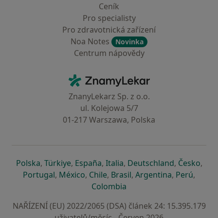
Ceník
Pro specialisty
Pro zdravotnická zařízení
Noa Notes
Novinka
Centrum nápovědy
Kontakt
ZnamyLekar - Hlavní stránka
ZnanyLekarz Sp. z o.o.
ul. Kolejowa 5/7
01-217 Warszawa, Polska
se otevře v nové záložce
se otevře v nové záložce
se otevře v nové záložce
se otevře v nové záložce
se otevře v 
se o
Polska
,
Türkiye
,
España
,
Italia
,
Deutschland
,
Česko
,
se otevře v nové záložce
se otevře v nové záložce
se otevře v nové záložce
se otevře v nové záložc
se otevře v 
se ote
Portugal
,
México
,
Chile
,
Brasil
,
Argentina
,
Perú
,
se otevře v nové záložce
Colombia
NAŘÍZENÍ (EU) 2022/2065 (DSA) článek 24: 15.395.179
uživatelů/měsíc - Červen 2026