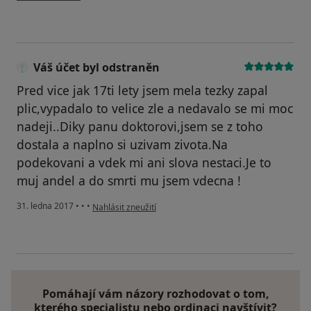
Váš účet byl odstraněn
Pred vice jak 17ti lety jsem mela tezky zapal
plic,vypadalo to velice zle a nedavalo se mi moc
nadeji..Diky panu doktorovi,jsem se z toho
dostala a naplno si uzivam zivota.Na
podekovani a vdek mi ani slova nestaci.Je to
muj andel a do smrti mu jsem vdecna !
podle názoru uživatele Váš účet byl odstraněn
31. ledna 2017
•
•
•
Nahlásit zneužití
Pomáhají vám názory rozhodovat o tom,
kterého specialistu nebo ordinaci navštívit?