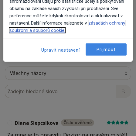
shromažďování údajů pro statistické účely a poskytování
16 názorů
obsahu na základě vašich zvyklostí při procházení. Své
preference můžete kdykoli zkontrolovat a aktualizovat v
nastavení. Další informace naleznete v
zásadách ochrany
Recenze pacientů jsou pro nás důležité.
soukromí a souborů cookie.
Specialisté nemají možnost zaplatit za
odstranění nebo změnu recenze pacienta.
Další informace o názorech
Další informace.
Přijmout
Upravit nastavení
Hledejte v názorech
Diana Slepcsikova
Číslo ověřené
D
Za mne je to opravdu Doktor na pravém místě!!