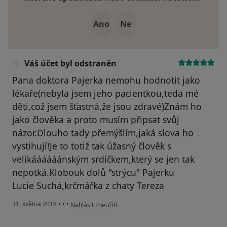
Ano
Ne
Váš účet byl odstraněn
Pana doktora Pajerka nemohu hodnotit jako
lékaře(nebyla jsem jeho pacientkou,teda mé
děti,což jsem šťastná,že jsou zdravé)Znám ho
jako člověka a proto musím připsat svůj
názor.Dlouho tady přemýšlím,jaká slova ho
vystihují!Je to totiž tak úžasný člověk s
velikáááááánským srdíčkem,který se jen tak
nepotká.Klobouk dolů "strýcu" Pajerku
Lucie Suchá,krčmářka z chaty Tereza
podle názoru uživatele Váš účet byl odstraněn
31. května 2016
•
•
•
Nahlásit zneužití