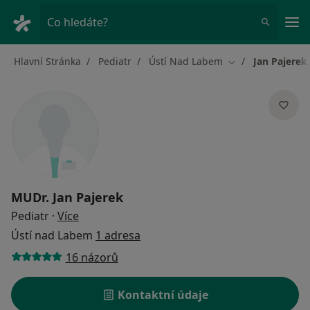
Hla
Co hledáte?
Hlavní Stránka
Pediatr
Ústí Nad Labem
Jan Pajerek
Změna města
MUDr.
Jan Pajerek
o specializacích
Pediatr
·
Více
Ústí nad Labem
1 adresa
16 názorů
Kontaktní údaje