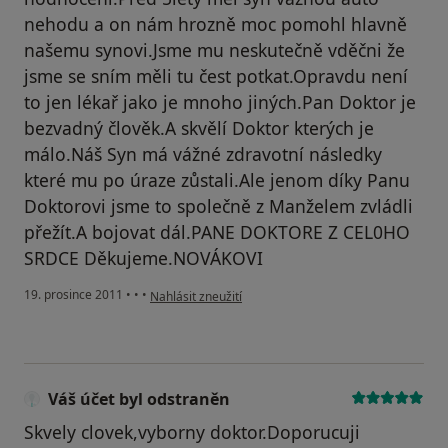
nehodu a on nám hrozně moc pomohl hlavně
našemu synovi.Jsme mu neskutečně vděčni že
jsme se sním měli tu čest potkat.Opravdu není
to jen lékař jako je mnoho jiných.Pan Doktor je
bezvadný člověk.A skvělí Doktor kterých je
málo.Náš Syn má vážné zdravotní následky
které mu po úraze zůstali.Ale jenom díky Panu
Doktorovi jsme to společně z Manželem zvládli
přežít.A bojovat dál.PANE DOKTORE Z CEL0HO
SRDCE Děkujeme.NOVÁKOVI
podle názoru uživatele Pacient
19. prosince 2011
•
•
•
Nahlásit zneužití
Váš účet byl odstraněn
Skvely clovek,vyborny doktor.Doporucuji