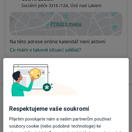
Sociální péče 3316 /12A,
Ústí nad Labem
Přiblížit mapu
se otevře v nové záložce
Dostupnost
Na této adrese online kalendář není aktivní
Co mám v takové situaci udělat?
Více
o adrese
Názory
Respektujeme vaše soukromí
Přidejte svůj názor
Přijetím povolujete nám a našim partnerům používat
soubory cookie (nebo podobné technologie) ke