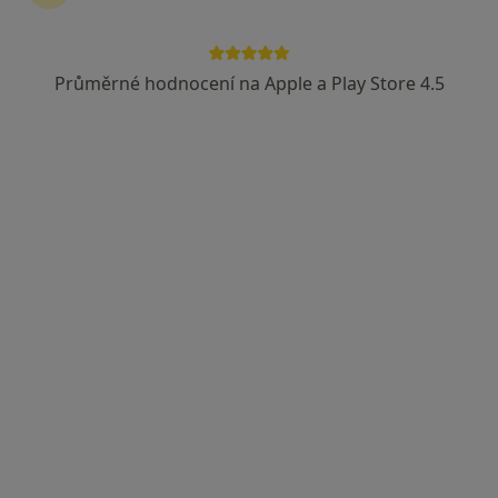
Průměrné hodnocení na Apple a Play Store 4.5
MUDr. Ivana Hajšová
·
Více
Pediatr
Ruská 2068/10, Teplice
•
Mapa
Ordinace praktického lékaře pro děti a dorost, PED4TEP s.r.o.
Tento specialista nenabízí online rezervaci termínu na této adrese.
Rezervovat termín