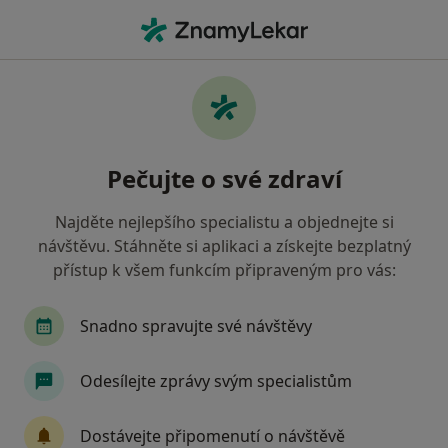
Hla
Pediatr • Dubí, ústecký
Filtry
Mapa
Pediatr Dubí
Pečujte o své zdraví
Jak řadíme výsledky vyhledávání?
Najděte nejlepšího specialistu a objednejte si
návštěvu. Stáhněte si aplikaci a získejte bezplatný
Jakou pojišťovnu máte?
přístup k všem funkcím připraveným pro vás:
Zdravotní pojišťovna ministerstva vnitra ČR
Snadno spravujte své návštěvy
Odesílejte zprávy svým specialistům
Dostávejte připomenutí o návštěvě