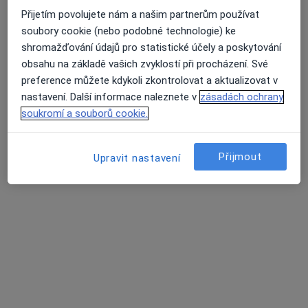
Přijetím povolujete nám a našim partnerům používat
soubory cookie (nebo podobné technologie) ke
MUDr. Martina Matulová
shromažďování údajů pro statistické účely a poskytování
·
Více
Pediatr
obsahu na základě vašich zvyklostí při procházení. Své
12 názorů
preference můžete kdykoli zkontrolovat a aktualizovat v
nastavení. Další informace naleznete v
zásadách ochrany
Tento specialista nenabízí online rezervaci termínu na této adrese.
soukromí a souborů cookie.
Rezervovat termín
Přijmout
Upravit nastavení
MUDr. Daniela Ondřichová Nováková
Pediatr