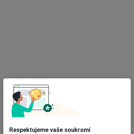
·
Více
Pediatr, Praktický lékař
8 názorů
Hornická 250, Meziboří
•
Mapa
Ordinace praktického dětského lékaře MUDr. Evy Kutnerové
Tento specialista nenabízí online rezervaci termínu na této adrese.
Rezervovat termín
K dispozici jsou online konzultace
Specialisté ve vaší oblasti nenabízí osobní návštěvy.
Zkuste místo toho online konzultace.
Respektujeme vaše soukromí