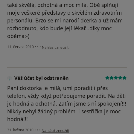
také skvělá, ochotná a moc milá. Obě splňují
moje veškeré představy o skvělém zdravotním
personálu. Brzo se mi narodí dcerka a už mám
rozhodnuto, kdo bude její lékař...díky moc
oběma:-)
podle názoru uživatele Váš účet byl odstraněn
11. června 2010
•
•
•
Nahlásit zneužití
Váš účet byl odstraněn
Paní doktorka je milá, umí poradit i přes
telefon, vždy když potřebujeme poradit. Na děti
je hodná a ochotná. Zatím jsme s ní spokojení!!!
Nikdy nebyl žádný problém, i sestřička je moc
hodná!!!
podle názoru uživatele Váš účet byl odstraněn
31. května 2010
•
•
•
Nahlásit zneužití