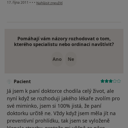
podle názoru uživatele Pacient
17. října 2011
•
•
•
Nahlásit zneužití
Pomáhají vám názory rozhodovat o tom,
kterého specialistu nebo ordinaci navštívit?
Ano
Ne
Pacient
Já jsem k paní doktorce chodila celý život, ale
nyní když se rozhoduji jakého lékaře zvolím pro
své miminko, jsem si 100% jistá, že paní
doktorku určitě ne. Vždy když jsem měla jít na
preventivní prohlídku, tak jsem se vyloženě