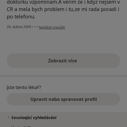
doktorku vzpominam.A verim ze i kdyz nejsem v
CR a mela bych problem i tu,ze mi rada poradi i
po telefonu.
podle názoru uživatele vopatova marta
28. dubna 2009
•
•
•
Nahlásit zneužití
Zobrazit více
výše uvedené názory
Jste tento lékař?
Upravit nebo spravovat profil
Související vyhledávání