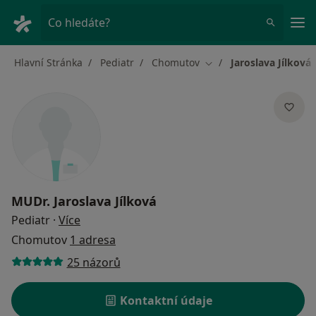
Hla
Co hledáte?
Hlavní Stránka
Pediatr
Chomutov
Jaroslava Jílková
Změna města
MUDr.
Jaroslava Jílková
o specializacích
Pediatr
·
Více
Chomutov
1 adresa
25 názorů
Kontaktní údaje