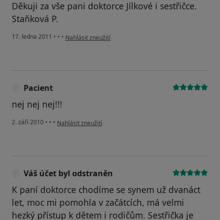
Děkuji za vše pani doktorce Jílkové i sestřičce.
Staňková P.
podle názoru uživatele Pacient
17. ledna 2011
•
•
•
Nahlásit zneužití
Pacient
nej nej nej!!!
podle názoru uživatele Pacient
2. září 2010
•
•
•
Nahlásit zneužití
Váš účet byl odstraněn
K paní doktorce chodíme se synem už dvanáct
let, moc mi pomohla v začátcích, má velmi
hezký přístup k dětem i rodičům. Sestřička je