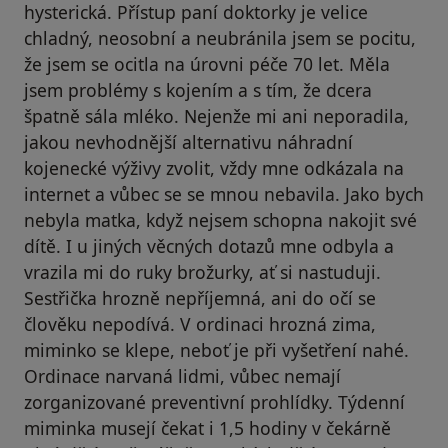
hysterická. Přístup paní doktorky je velice
chladný, neosobní a neubránila jsem se pocitu,
že jsem se ocitla na úrovni péče 70 let. Měla
jsem problémy s kojením a s tím, že dcera
špatně sála mléko. Nejenže mi ani neporadila,
jakou nevhodnější alternativu náhradní
kojenecké výživy zvolit, vždy mne odkázala na
internet a vůbec se se mnou nebavila. Jako bych
nebyla matka, když nejsem schopna nakojit své
dítě. I u jiných věcných dotazů mne odbyla a
vrazila mi do ruky brožurky, ať si nastuduji.
Sestřička hrozně nepříjemná, ani do očí se
člověku nepodívá. V ordinaci hrozná zima,
miminko se klepe, neboť je při vyšetření nahé.
Ordinace narvaná lidmi, vůbec nemají
zorganizované preventivní prohlídky. Týdenní
miminka musejí čekat i 1,5 hodiny v čekárně