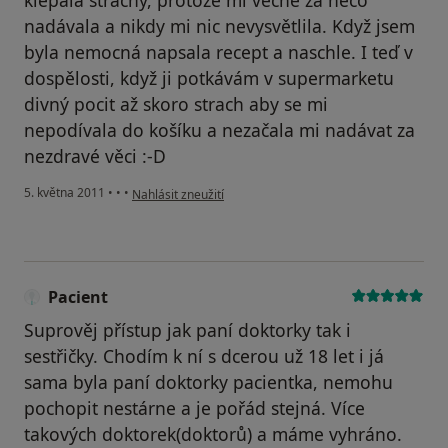
klepala strachy, protože mi věčně za něco
nadávala a nikdy mi nic nevysvětlila. Když jsem
byla nemocná napsala recept a naschle. I teď v
dospělosti, když ji potkávám v supermarketu
divný pocit až skoro strach aby se mi
nepodívala do košíku a nezačala mi nadávat za
nezdravé věci :-D
podle názoru uživatele Pacient
5. května 2011
•
•
•
Nahlásit zneužití
Pacient
Suprověj přístup jak paní doktorky tak i
sestřičky. Chodím k ní s dcerou už 18 let i já
sama byla paní doktorky pacientka, nemohu
pochopit nestárne a je pořád stejná. Více
takových doktorek(doktorů) a máme vyhráno.