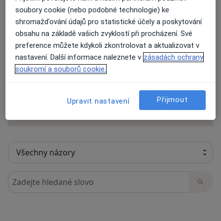
soubory cookie (nebo podobné technologie) ke
shromažďování údajů pro statistické účely a poskytování
obsahu na základě vašich zvyklostí při procházení. Své
25 názorů
preference můžete kdykoli zkontrolovat a aktualizovat v
nastavení. Další informace naleznete v
zásadách ochrany
soukromí a souborů cookie.
Recenze pacientů jsou pro nás důležité.
Specialisté nemají možnost zaplatit za
odstranění nebo změnu recenze pacienta.
Přijmout
Upravit nastavení
Další informace o názorech
Další informace.
Hledejte v názorech