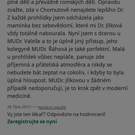
plné dětí a převážně romských dětí. Opravdu
zvažte, zda v Chomutově nenajdete lepšího Dr.
Z každé prohlídky jsem odcházela jako
maminka bez sebevědomí, které mi Dr. Jílková
vždy totálně nabourala. Nyní jsem s dcerou u
MUDr. Valeše a to je úplně jiný přístup, jeho
kolegyně MUDr. Řáhová je také perfektní. Malá
u prohlídek vůbec nepláče, panuje zde
příjemná a přátelská atmosféra a nikdy se
nebudete bát zeptat na cokoliv, i kdyby to byla
úplná hloupost. MUDr. Jílkovou v žádném
případě nedoporučuji, je to krok zpět v moderní
medicíně.
podle názoru uživatele Váš účet byl odstraněn
28. října 2012
•
•
•
Nahlásit zneužití
Vy jste ten lékař? Odpovězte na hodnocení!
Zaregistrujte se nyní