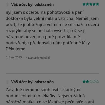
Váš účet byl odstraněn
Byl jsem s dcerou na pohotovosti a paní
doktorka byla velmi milá a vstřícná. Neměl jsem
pocit, že ji obtěžuji a velmi mile se snažila dceru
rozptýlit, aby se nechala vyšetřit, což se jí
náramně povedlo a poté potvrdila mé
podezření,a předepsala nám potřebné léky.
Děkujeme
podle názoru uživatele Váš účet byl odstraněn
6. října 2013
•
•
•
Nahlásit zneužití
Váš účet byl odstraněn
Zásadně nemohu souhlasit s kladnými
hodnoceními této lékařky. Nejsem žádná
náročná matka, co se lékařské péče týče a ani