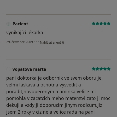
Pacient
vynikající lékařka
podle názoru uživatele Pacient
29. července 2009
•
•
•
Nahlásit zneužití
vopatova marta
V
pani doktorka je odbornik ve svem oboru,je
velmi laskava a ochotna vysvetlit a
poradit,novopecenym maminka.velice mi
pomohla v zacatcich meho materstvi.zato ji moc
dekuji a vzdy ji doporucim jinym rodicum.Jiz
jsem 2 roky v cizine a velice rada na pani