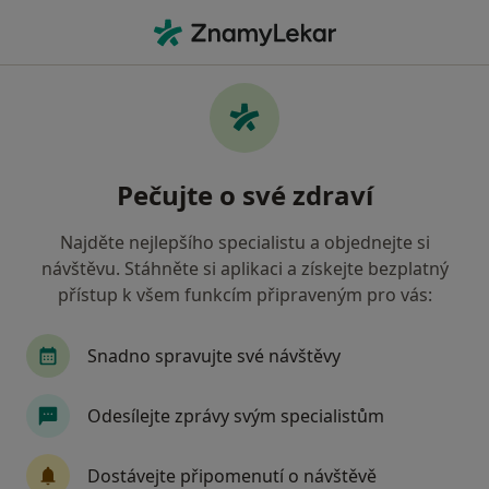
Hla
Pediatr • Chodov, karlovarský
Filtry
Mapa
Pediatr Chodov
Pečujte o své zdraví
Jak řadíme výsledky vyhledávání?
Najděte nejlepšího specialistu a objednejte si
návštěvu. Stáhněte si aplikaci a získejte bezplatný
Jakou pojišťovnu máte?
přístup k všem funkcím připraveným pro vás:
Snadno spravujte své návštěvy
Odesílejte zprávy svým specialistům
Dostávejte připomenutí o návštěvě