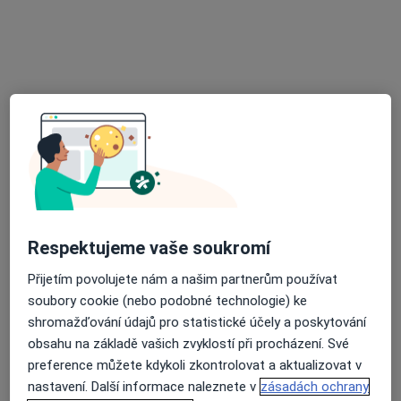
·
Více
Pediatr
12 názorů
Tovární 600, Chodov
•
Mapa
Poliklinika
Tento specialista nenabízí online rezervaci termínu na této adrese.
Rezervovat termín
K dispozici jsou online konzultace
Respektujeme vaše soukromí
Specialisté ve vaší oblasti nenabízí osobní návštěvy.
Přijetím povolujete nám a našim partnerům používat
Zkuste místo toho online konzultace.
soubory cookie (nebo podobné technologie) ke
shromažďování údajů pro statistické účely a poskytování
obsahu na základě vašich zvyklostí při procházení. Své
preference můžete kdykoli zkontrolovat a aktualizovat v
nastavení. Další informace naleznete v
zásadách ochrany