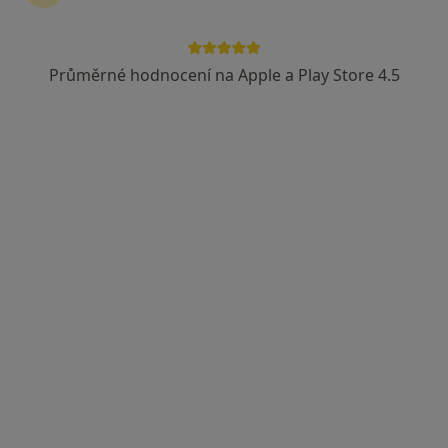
MUDr. Zdeněk Zýka
Pediatr
Průměrné hodnocení na Apple a Play Store 4.5
16 názorů
Adresa 1
Adresa 2
Potoční 285, Oloví
•
Mapa
Ordinace pro děti a dorost
Tento specialista nenabízí online rezervaci termínu na této adrese.
Rezervovat termín