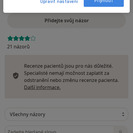
Přijmout
Upravit nastavení
Názory
Přidejte svůj názor
21 názorů
Recenze pacientů jsou pro nás důležité.
Specialisté nemají možnost zaplatit za
odstranění nebo změnu recenze pacienta.
Další informace o názorech
Další informace.
Hledejte v názorech