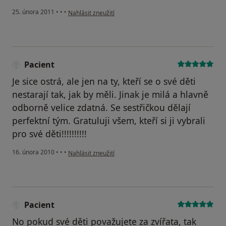
podle názoru uživatele Váš účet byl odstraněn
25. února 2011
•
•
•
Nahlásit zneužití
Pacient
Je sice ostrá, ale jen na ty, kteří se o své děti
nestarají tak, jak by měli. Jinak je milá a hlavně
odborně velice zdatná. Se sestřičkou dělají
perfektní tým. Gratuluji všem, kteří si ji vybrali
pro své děti!!!!!!!!!!
podle názoru uživatele Pacient
16. února 2010
•
•
•
Nahlásit zneužití
Pacient
No pokud své děti považujete za zvířata, tak