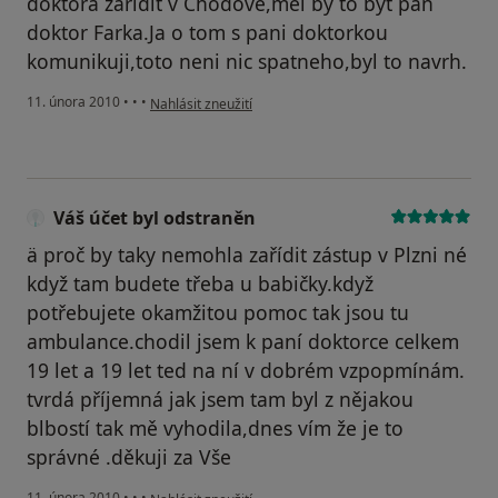
doktora zaridit v Chodove,mel by to byt pan
doktor Farka.Ja o tom s pani doktorkou
komunikuji,toto neni nic spatneho,byl to navrh.
podle názoru uživatele Pacient
11. února 2010
•
•
•
Nahlásit zneužití
Váš účet byl odstraněn
ä proč by taky nemohla zařídit zástup v Plzni né
když tam budete třeba u babičky.když
potřebujete okamžitou pomoc tak jsou tu
ambulance.chodil jsem k paní doktorce celkem
19 let a 19 let ted na ní v dobrém vzpopmínám.
tvrdá příjemná jak jsem tam byl z nějakou
blbostí tak mě vyhodila,dnes vím že je to
správné .děkuji za Vše
podle názoru uživatele Váš účet byl odstraněn
11. února 2010
•
•
•