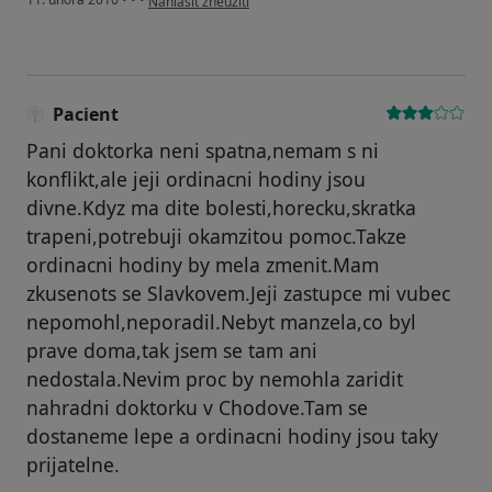
Nahlásit zneužití
Pacient
Pani doktorka neni spatna,nemam s ni
konflikt,ale jeji ordinacni hodiny jsou
divne.Kdyz ma dite bolesti,horecku,skratka
trapeni,potrebuji okamzitou pomoc.Takze
ordinacni hodiny by mela zmenit.Mam
zkusenots se Slavkovem.Jeji zastupce mi vubec
nepomohl,neporadil.Nebyt manzela,co byl
prave doma,tak jsem se tam ani
nedostala.Nevim proc by nemohla zaridit
nahradni doktorku v Chodove.Tam se
dostaneme lepe a ordinacni hodiny jsou taky
prijatelne.