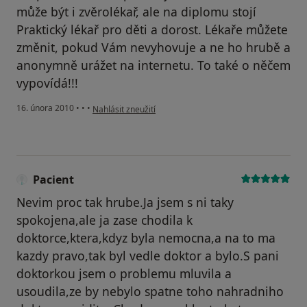
může být i zvěrolékař, ale na diplomu stojí
Praktický lékař pro děti a dorost. Lékaře můžete
změnit, pokud Vám nevyhovuje a ne ho hrubě a
anonymně urážet na internetu. To také o něčem
vypovídá!!!
podle názoru uživatele Pacient
16. února 2010
•
•
•
Nahlásit zneužití
Pacient
Nevim proc tak hrube.Ja jsem s ni taky
spokojena,ale ja zase chodila k
doktorce,ktera,kdyz byla nemocna,a na to ma
kazdy pravo,tak byl vedle doktor a bylo.S pani
doktorkou jsem o problemu mluvila a
usoudila,ze by nebylo spatne toho nahradniho