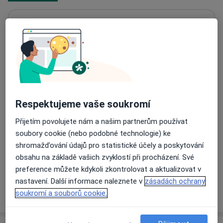
Dětská ordinace
Masarykova 524,
Nové Sedlo
357 34
Přiblížit mapu
se otevře v nové záložce
Dostupnost
Na této adrese online kalendář není aktivní
Respektujeme vaše soukromí
Co mám v takové situaci udělat?
Přijetím povolujete nám a našim partnerům používat
soubory cookie (nebo podobné technologie) ke
Způsoby platby (soukromé návštěvy)
shromažďování údajů pro statistické účely a poskytování
Na teto adrese lékař přijímá pacienty na pojišťovnu
obsahu na základě vašich zvyklostí při procházení. Své
Detaily
preference můžete kdykoli zkontrolovat a aktualizovat v
nastavení. Další informace naleznete v
zásadách ochrany
Více
soukromí a souborů cookie.
o adrese