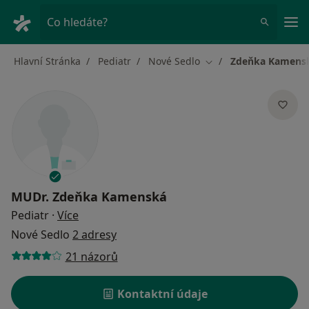
Hla
Co hledáte?
Hlavní Stránka
Pediatr
Nové Sedlo
Zdeňka Kamens
Změna města
MUDr.
Zdeňka Kamenská
o specializacích
Pediatr
·
Více
Nové Sedlo
2 adresy
21 názorů
Kontaktní údaje