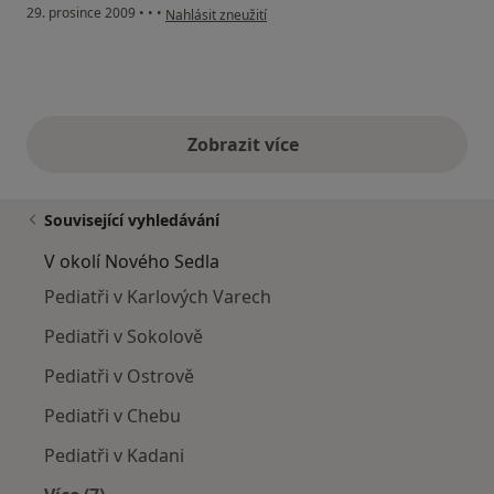
podle názoru uživatele Pacient
29. prosince 2009
•
•
•
Nahlásit zneužití
Zobrazit více
výše uvedené názory
Související vyhledávání
V okolí Nového Sedla
Pediatři v Karlových Varech
Pediatři v Sokolově
Pediatři v Ostrově
Pediatři v Chebu
Pediatři v Kadani