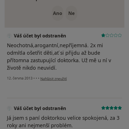
Ano
Ne
Váš účet byl odstraněn
Neochotná,arogantní,nepříjemná. 2x mi
odmítla ošetřit děti,ať si přijdu až bude
přítomna zastupující doktorka. Už mě u ní v
životě nikdo neuvidí.
podle názoru uživatele Váš účet byl odstraněn
12. června 2013
•
•
•
Nahlásit zneužití
Váš účet byl odstraněn
Já jsem s paní doktorkou velice spokojená, za 3
roky ani nejmenší problém.