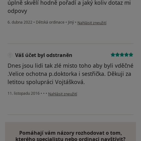
úplně skvělí hodně pořadí a jaký koliv dotaz mi
odpovy
podle názoru uživatele Bošková
6. dubna 2022
•
Dětská ordinace
•
Jiný
•
Nahlásit zneužití
Váš účet byl odstraněn
Dnes jsou lidi tak zlé misto toho aby byli vděčné
.Velice ochotna p.doktorka i sestřička. Děkuji za
letitou spolupráci Vojtášková.
podle názoru uživatele Váš účet byl odstraněn
11. listopadu 2016
•
•
•
Nahlásit zneužití
Pomáhají vám názory rozhodovat o tom,
kterého specialistu nebo ordinaci navštívit?