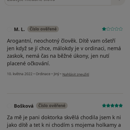
M. L.
Číslo ověřené
M
Arogantní, neochotný člověk. Dítě vam ošetří
jen když se jí chce, málokdy je v ordinaci, nemá
zaskok, nemá čas na běžné úkony, jen nutí
placené očkování.
podle názoru uživatele M. L.
10. května 2022
•
Ordinace
•
Jiný
•
Nahlásit zneužití
Bošková
Číslo ověřené
B
Za mě je pani doktorka skvělá chodila jsem k ni
jako dítě a tet k ni chodím s mojema holkamy a