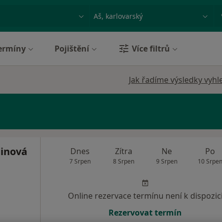
ace, nemoc nebo příjmení
Město nebo region
ermíny
Pojištění
Více filtrů
Jak řadíme výsledky vyhl
inová
Dnes
Zítra
Ne
Po
7 Srpen
8 Srpen
9 Srpen
10 Srpe
Online rezervace termínu není k dispozic
Rezervovat termín