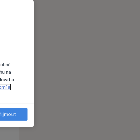
Út
St
Čt
n
11 Srpen
12 Srpen
13 Srpen
i
dobné
ahu na
lovat a
omí a
řijmout
Út
St
Čt
n
11 Srpen
12 Srpen
13 Srpen