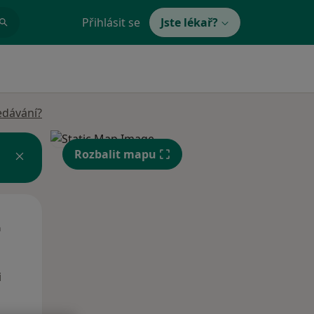
Přihlásit se
Jste lékař?
edávání?
Rozbalit mapu
Út
St
Čt
n
11 Srpen
12 Srpen
13 Srpen
i