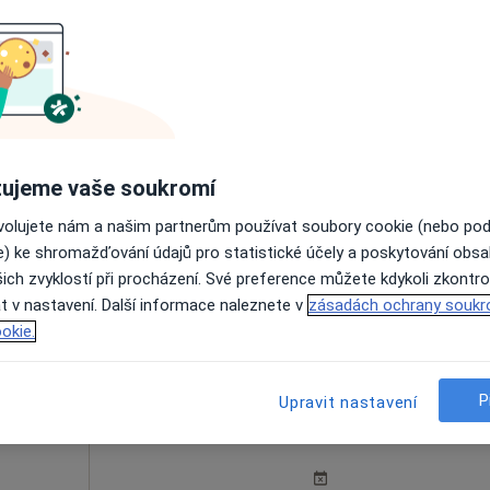
Dnes
Zítra
Ne
Po
7 Srpen
8 Srpen
9 Srpen
10 Srpe
ujeme vaše soukromí
Online rezervace termínu není k dispozic
ovolujete nám a našim partnerům používat soubory cookie (nebo po
e) ke shromažďování údajů pro statistické účely a poskytování obs
Rezervovat termín
ich zvyklostí při procházení. Své preference můžete kdykoli zkontro
t v nastavení. Další informace naleznete v
zásadách ochrany soukr
okie.
P
Upravit nastavení
ičková
Dnes
Zítra
Ne
Po
7 Srpen
8 Srpen
9 Srpen
10 Srpe