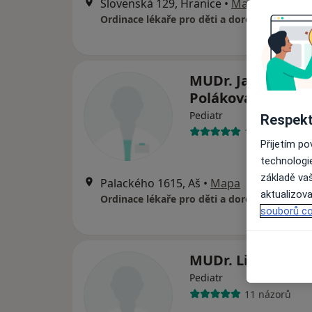
Slovenská 129, Hranice
•
Mapa
Ordinace lékaře pro děti a dorost
MUDr. Jaroslava
Poláková
Pediatr
Respekt
13 názorů
Přijetím p
technologi
základě vaš
Palackého 1615, Aš
•
Mapa
aktualizova
Ordinace lékaře pro děti a dorost
souborů co
MUDr. Libuše Lav
Pediatr
11 názorů