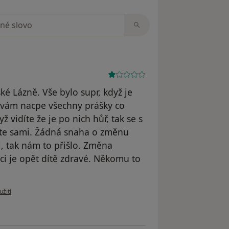
zorech
é Lázně. Vše bylo supr, když je
k vám nacpe všechny prášky co
ž vidíte že je po nich hůř, tak se s
 máte sami. Žádná snaha o změnu
i, tak nám to přišlo. Změna
i je opět dítě zdravé. Někomu to
 uživatele Váš účet byl odstraněn
užití