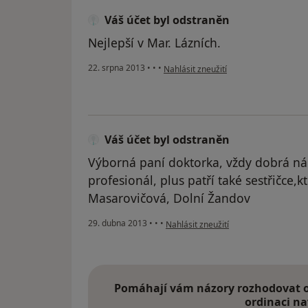
Váš účet byl odstraněn
Nejlepší v Mar. Lázních.
podle názoru uživatele Váš účet byl o
22. srpna 2013
•
•
•
Nahlásit zneužití
Váš účet byl odstraněn
Výborná paní doktorka, vždy dobrá ná
profesionál, plus patří také sestřičce,k
Masarovičová, Dolní Žandov
podle názoru uživatele Váš účet byl 
29. dubna 2013
•
•
•
Nahlásit zneužití
Pomáhají vám názory rozhodovat o 
ordinaci na