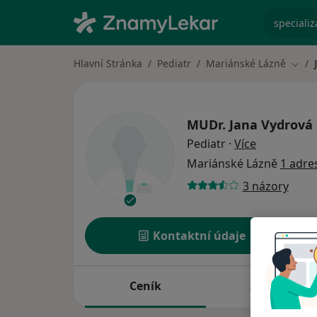
specializ
Hlavní Stránka
Pediatr
Mariánské Lázně
Změn
MUDr.
Jana Vydrová
o specializ
Pediatr
·
Více
Mariánské Lázně
1 adre
3 názory
Kontaktní údaje
Ceník
Adresy