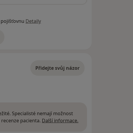
 pojišťovnu
Detaily
adrese
Přidejte svůj názor
žité. Specialisté nemají možnost
Další informace o názor
 recenze pacienta.
Další informace.