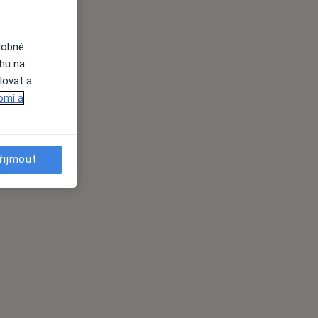
dobné
ahu na
lovat a
omí a
řijmout