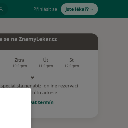
Přihlásit se
Jste lékař?
e se na ZnamyLekar.cz
Zítra
Út
St
Čt
Pá
10 Srpen
11 Srpen
12 Srpen
13 Srpen
14 Srp
specialista nenabízí online rezervaci
termínu na této adrese.
Rezervovat termín