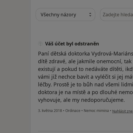
Hledejte v ná
Váš účet byl odstraněn
Paní dětská doktorka Vydrová-Mariánsk
dítě zdravé, ale jakmile onemocní, ta
existují a pokud to nedáváte dítěti, ikdy
vámi již nechce bavit a vyléčit si jej
léčby. Prostě je to bůh nad všemi lidm
doktora je na místě a po dlouhé nemoc
vyhovuje, ale my nedoporučujeme.
podle názoru
3. května 2018
•
Ordinace
•
Nemoc mimina
•
Nahlásit zne