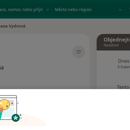
ace, nemoc nebo příjmení
Město nebo region
Jana Vydrová
a města
Objednejt
Neaktivní
acích
Dnes
sa
9 Srpen
Tento 
Rezervovat termín
Názory pacientů (3)