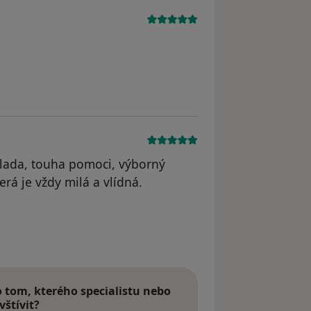
dstraněn
lada, touha pomoci, výborný
terá je vždy milá a vlídná.
odstraněn
tom, kterého specialistu nebo
vštívit?