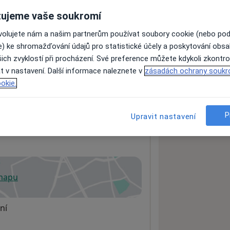
ujeme vaše soukromí
ovolujete nám a našim partnerům používat soubory cookie (nebo po
ách nejsou k dispozici
e) ke shromažďování údajů pro statistické účely a poskytování obs
ádné informace o svých službách.
ich zvyklostí při procházení. Své preference můžete kdykoli zkontro
t v nastavení. Další informace naleznete v
zásadách ochrany soukr
okie.
P
Upravit nastavení
 mapu
 otevře v nové záložce
ní