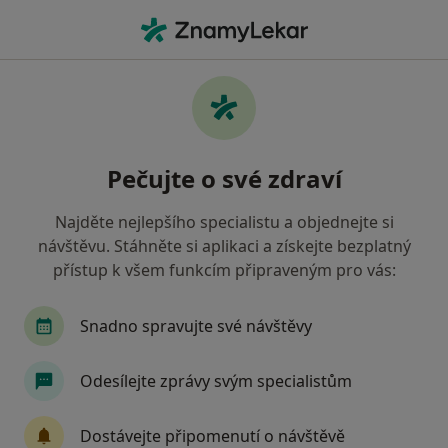
Hla
Pediatr • Klatovy, plzeňský
Filtry
Mapa
Pediatr Klatovy
Pečujte o své zdraví
Jak řadíme výsledky vyhledávání?
Najděte nejlepšího specialistu a objednejte si
návštěvu. Stáhněte si aplikaci a získejte bezplatný
Jakou pojišťovnu máte?
přístup k všem funkcím připraveným pro vás:
Zdravotní pojišťovna ministerstva vnitra ČR
O
Snadno spravujte své návštěvy
Odesílejte zprávy svým specialistům
Dostávejte připomenutí o návštěvě