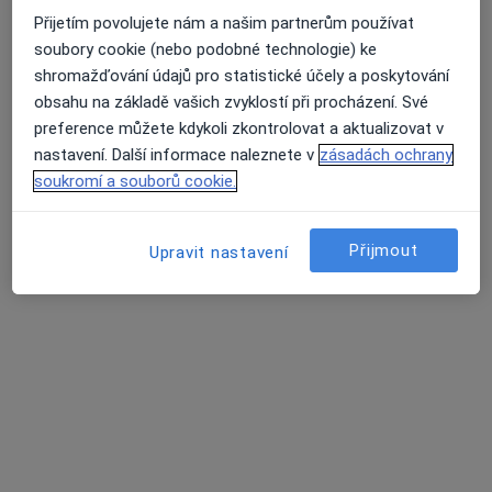
Přijetím povolujete nám a našim partnerům používat
MUDr. Martina Matulová
soubory cookie (nebo podobné technologie) ke
·
Více
Pediatr
shromažďování údajů pro statistické účely a poskytování
12 názorů
obsahu na základě vašich zvyklostí při procházení. Své
preference můžete kdykoli zkontrolovat a aktualizovat v
Tento specialista nenabízí online rezervaci termínu na této adrese.
nastavení. Další informace naleznete v
zásadách ochrany
soukromí a souborů cookie.
Rezervovat termín
Přijmout
Upravit nastavení
MUDr. Daniela Ondřichová Nováková
Pediatr
17 názorů