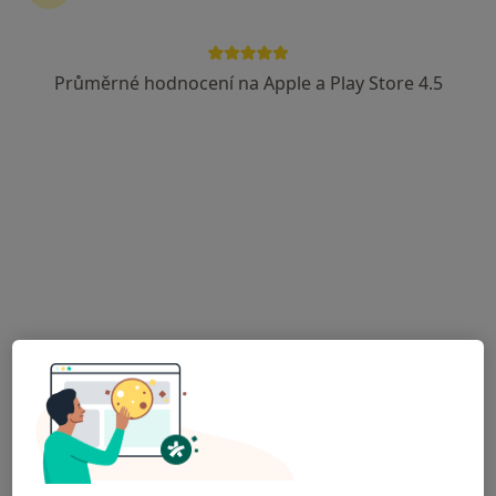
Rezervovat termín
Průměrné hodnocení na Apple a Play Store 4.5
Zkušenosti
Ceník
Adresy
Názory pacientů (
Zkušenosti
Odborník na:
Všeobecný praktický lékař
Hlavní léčená onemocnění
Chřipka
Infekce
Osteoporóza
Bolení v krku
a11y_sr_more_diseases
Dyspepsie
+23
Pacienti, které ošetřuji
Dospělí