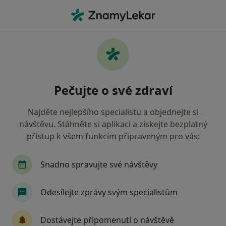
Hla
Co hledáte?
Hlavní Stránka
Praktický Lékař
Chlumčany
Svatoplu
Změna města
Pečujte o své zdraví
Najděte nejlepšího specialistu a objednejte si
návštěvu. Stáhněte si aplikaci a získejte bezplatný
přístup k všem funkcím připraveným pro vás:
MUDr.
Svatopluk Kováč
o specializacích
Praktický lékař
·
Více
Snadno spravujte své návštěvy
Chlumčany
1 adresa
4 názory
Odesílejte zprávy svým specialistům
Kontaktní údaje
Dostávejte připomenutí o návštěvě