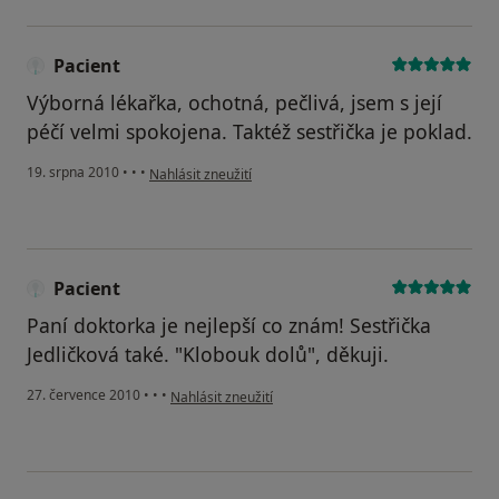
Pacient
Výborná lékařka, ochotná, pečlivá, jsem s její
péčí velmi spokojena. Taktéž sestřička je poklad.
podle názoru uživatele Pacient
19. srpna 2010
•
•
•
Nahlásit zneužití
Pacient
Paní doktorka je nejlepší co znám! Sestřička
Jedličková také. "Klobouk dolů", děkuji.
podle názoru uživatele Pacient
27. července 2010
•
•
•
Nahlásit zneužití