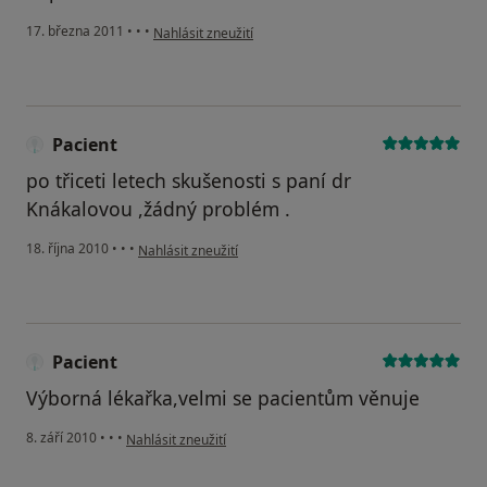
podle názoru uživatele Pacient
17. března 2011
•
•
•
Nahlásit zneužití
Pacient
po třiceti letech skušenosti s paní dr
Knákalovou ,žádný problém .
podle názoru uživatele Pacient
18. října 2010
•
•
•
Nahlásit zneužití
Pacient
Výborná lékařka,velmi se pacientům věnuje
podle názoru uživatele Pacient
8. září 2010
•
•
•
Nahlásit zneužití