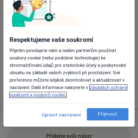
Přiblížit mapu
se otevře v nové záložce
Dostupnost
Na této adrese online kalendář není aktivní
Respektujeme vaše soukromí
Co mám v takové situaci udělat?
Přijetím povolujete nám a našim partnerům používat
soubory cookie (nebo podobné technologie) ke
Způsoby platby (soukromé návštěvy)
shromažďování údajů pro statistické účely a poskytování
Na teto adrese lékař přijímá pacienty na pojišťovnu
obsahu na základě vašich zvyklostí při procházení. Své
Detaily
preference můžete kdykoli zkontrolovat a aktualizovat v
nastavení. Další informace naleznete v
zásadách ochrany
Více
soukromí a souborů cookie.
o adrese
Přijmout
Upravit nastavení
Názory
Přidejte svůj názor