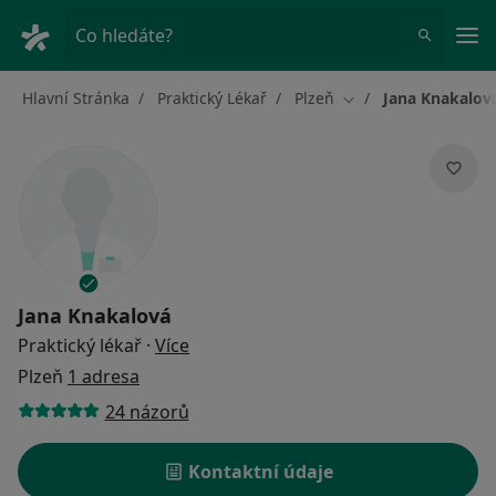
Hla
Co hledáte?
Hlavní Stránka
Praktický Lékař
Plzeň
Jana Knakalov
Změna města
Jana Knakalová
o specializacích
Praktický lékař
·
Více
Plzeň
1 adresa
24 názorů
Kontaktní údaje