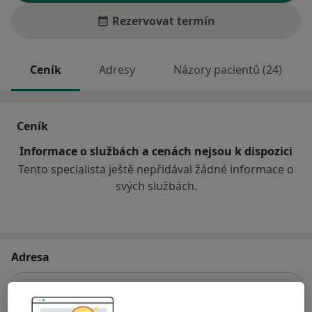
Rezervovat termín
Ceník
Adresy
Názory pacientů (24)
Ceník
Informace o službách a cenách nejsou k dispozici
Tento specialista ještě nepřidával žádné informace o
svých službách.
Adresa
Zdravotní středisko Skvrňany Plzeň
Terezie Brzkové 942/15,
Plzeň
318 00