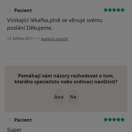
Pacient
Vinikající lékařka,plně se věnuje svému
poslání.Děkujeme..
podle názoru uživatele Pacient
13. května 2011
•
•
•
Nahlásit zneužití
Pomáhají vám názory rozhodovat o tom,
kterého specialistu nebo ordinaci navštívit?
Ano
Ne
Pacient
Super