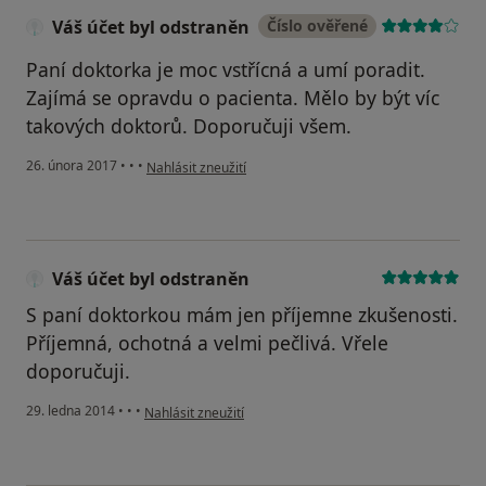
Váš účet byl odstraněn
Číslo ověřené
Paní doktorka je moc vstřícná a umí poradit.
Zajímá se opravdu o pacienta. Mělo by být víc
takových doktorů. Doporučuji všem.
podle názoru uživatele Váš účet byl odstraněn
26. února 2017
•
•
•
Nahlásit zneužití
Váš účet byl odstraněn
S paní doktorkou mám jen příjemne zkušenosti.
Příjemná, ochotná a velmi pečlivá. Vřele
doporučuji.
podle názoru uživatele Váš účet byl odstraněn
29. ledna 2014
•
•
•
Nahlásit zneužití