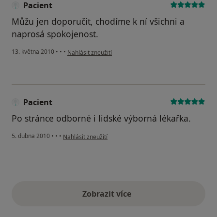
Pacient
Můžu jen doporučit, chodíme k ní všichni a
naprosá spokojenost.
podle názoru uživatele Pacient
13. května 2010
•
•
•
Nahlásit zneužití
Pacient
Po stránce odborné i lidské výborná lékařka.
podle názoru uživatele Pacient
5. dubna 2010
•
•
•
Nahlásit zneužití
Zobrazit více
výše uvedené názory