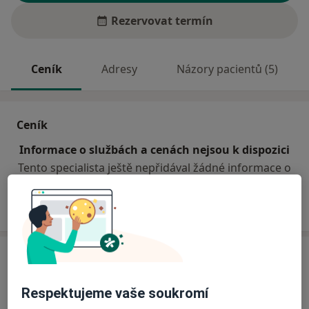
Rezervovat termín
Ceník
Adresy
Názory pacientů (5)
Ceník
Informace o službách a cenách nejsou k dispozici
Tento specialista ještě nepřidával žádné informace o
svých službách.
Adresa
Praktický lékař
Respektujeme vaše soukromí
Purkyňova 22,
Plzeň
30100