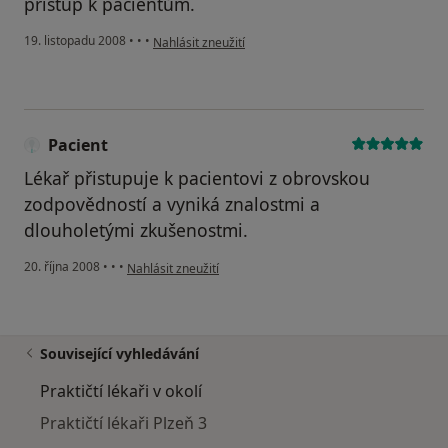
přístup k pacientům.
podle názoru uživatele marie
19. listopadu 2008
•
•
•
Nahlásit zneužití
Pacient
Lékař přistupuje k pacientovi z obrovskou
zodpovědností a vyniká znalostmi a
dlouholetými zkušenostmi.
podle názoru uživatele Pacient
20. října 2008
•
•
•
Nahlásit zneužití
Související vyhledávání
Praktičtí lékaři v okolí
Praktičtí lékaři Plzeň 3