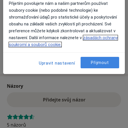
Přijetím povolujete nám a našim partnerům používat
soubory cookie (nebo podobné technologie) ke
Přiblížit mapu
shromažďování údajů pro statistické účely a poskytování
se otevře v nové záložce
obsahu na základě vašich zvyklostí při procházení. Své
preference můžete kdykoli zkontrolovat a aktualizovat v
Dostupnost
Na této adrese online kalendář není aktivní
nastavení. Další informace naleznete v
zásadách ochrany
Co mám v takové situaci udělat?
soukromí a souborů cookie.
Více
Přijmout
Upravit nastavení
o adrese
Názory
Přidejte svůj názor
5 názorů