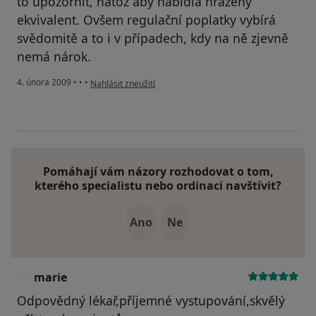
to upozornit, natož aby nabídla hrazený
ekvivalent. Ovšem regulační poplatky vybírá
svědomitě a to i v případech, kdy na ně zjevně
nemá nárok.
podle názoru uživatele Pacient
4. února 2009
•
•
•
Nahlásit zneužití
Pomáhají vám názory rozhodovat o tom,
kterého specialistu nebo ordinaci navštívit?
Ano
Ne
marie
M
Odpovědný lékař,příjemné vystupování,skvělý