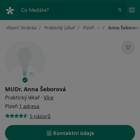
Hla
Co hledáte?
Hlavní Stránka
Praktický Lékař
Plzeň
Anna Šeborov
Změna města
MUDr.
Anna Šeborová
o specializacích
Praktický lékař
·
Více
Plzeň
1 adresa
5 názorů
Kontaktní údaje