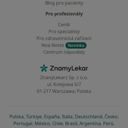
Blog pro pacienty
Pro profesionály
Ceník
Pro specialisty
Pro zdravotnická zařízení
Noa Notes
Novinka
Centrum nápovědy
Kontakt
ZnamyLekar - Hlavní stránka
ZnanyLekarz Sp. z o.o.
ul. Kolejowa 5/7
01-217 Warszawa, Polska
se otevře v nové záložce
se otevře v nové záložce
se otevře v nové záložce
se otevře v nové záložce
se otevře v 
se o
Polska
,
Türkiye
,
España
,
Italia
,
Deutschland
,
Česko
,
se otevře v nové záložce
se otevře v nové záložce
se otevře v nové záložce
se otevře v nové záložc
se otevře v 
se ote
Portugal
,
México
,
Chile
,
Brasil
,
Argentina
,
Perú
,