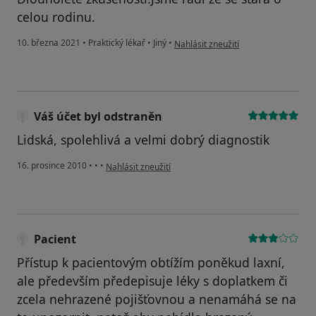
celou rodinu.
podle názoru uživatele DC
10. března 2021
•
Praktický lékař
•
Jiný
•
Nahlásit zneužití
Váš účet byl odstraněn
Lidská, spolehlivá a velmi dobrý diagnostik
podle názoru uživatele Váš účet byl odstraněn
16. prosince 2010
•
•
•
Nahlásit zneužití
Pacient
Přístup k pacientovým obtížím poněkud laxní,
ale především předepisuje léky s doplatkem či
zcela nehrazené pojišťovnou a nenamáhá se na