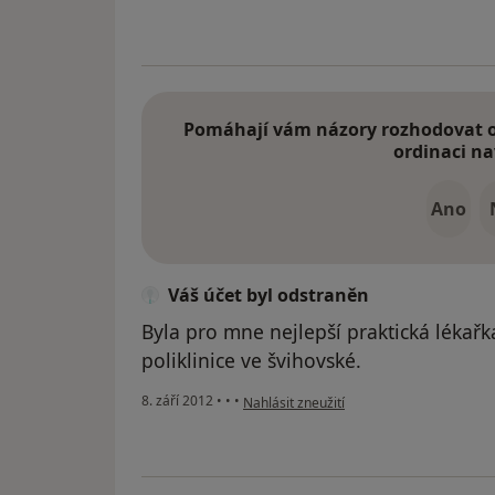
Pomáhají vám názory rozhodovat o 
ordinaci na
Ano
Váš účet byl odstraněn
Byla pro mne nejlepší praktická lékařk
poliklinice ve švihovské.
podle názoru uživatele Váš účet byl odst
8. září 2012
•
•
•
Nahlásit zneužití