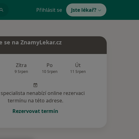
Přihlásit se
Jste lékař?
e se na ZnamyLekar.cz
Zítra
Po
Út
St
Čt
9 Srpen
10 Srpen
11 Srpen
12 Srpen
13 Srp
specialista nenabízí online rezervaci
termínu na této adrese.
Rezervovat termín