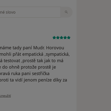
zorech
 máme tady paní Mudr. Horovou
emohli přát empatická ,sympatická,
 testovat ,prostě tak jak to má
e do ohně protože prostě je
pravá ruka pani sestřička
roti ta vidí jenom peníze díky za
zoru uživatele Milan
 zneužití