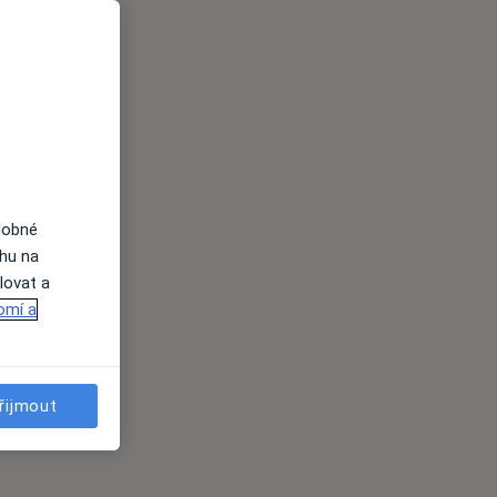
dobné
ahu na
lovat a
omí a
řijmout