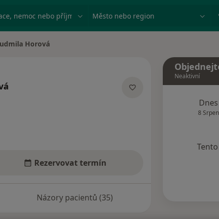
ace, nemoc nebo příjmení
Město nebo region
udmila Horová
 města
Objednejt
Neaktivní
vá
ecializacích
Dnes
8 Srpen
Tento 
Rezervovat termín
Názory pacientů (35)