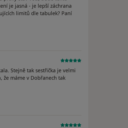
ení je jasná - je lepší záchrana
ících limitů dle tabulek? Paní
straněn
la. Stejně tak sestřička je velmi
da, že máme v Dobřanech tak
odstraněn