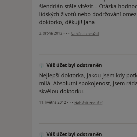
šlendrián stále vítězit... Otázka hodnoc
lidských životů nebo dodržování omezuj
doktorko, děkuji! Jana
podle názoru uživatele Váš účet byl od
2. srpna 2012
•
•
•
Nahlásit zneužití
Váš účet byl odstraněn
Nejlepší doktorka, jakou jsem kdy potka
milá. Absolutní spokojenost, jsem rá
skvělou doktorku.
podle názoru uživatele Váš účet byl 
11. května 2012
•
•
•
Nahlásit zneužití
Váš účet byl odstraněn