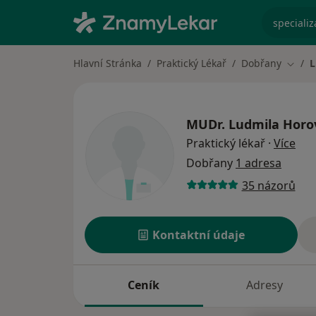
specializ
Hlavní Stránka
Praktický Lékař
Dobřany
L
Změna
MUDr.
Ludmila Horo
o sp
Praktický lékař
·
Více
Dobřany
1 adresa
35 názorů
Kontaktní údaje
Ceník
Adresy