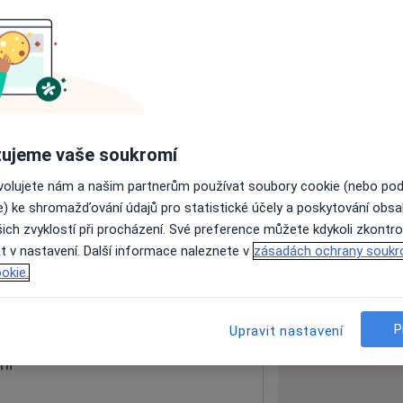
ách nejsou k dispozici
ádné informace o svých službách.
ujeme vaše soukromí
ovolujete nám a našim partnerům používat soubory cookie (nebo po
e) ke shromažďování údajů pro statistické účely a poskytování obs
ich zvyklostí při procházení. Své preference můžete kdykoli zkontro
t v nastavení. Další informace naleznete v
zásadách ochrany soukr
okie.
 mapu
 otevře v nové záložce
P
Upravit nastavení
ní