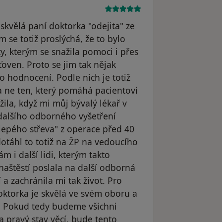
 skvělá paní doktorka "odejita" ze
em se totiž proslýchá, že to bylo
y, kterým se snažila pomoci i přes
oven. Proto se jim tak nějak
o hodnocení. Podle nich je totiž
" a ne ten, který pomáhá pacientovi
žila, když mi můj bývalý lékař v
 dalšího odborného vyšetření
slepého střeva" z operace před 40
 dotáhl to totiž na ŽP na vedoucího
m i další lidi, kterým takto
aštěstí poslala na další odborná
 a zachránila mi tak život. Pro
oktorka je skvělá ve svém oboru a
á. Pokud tedy budeme všichni
 pravý stav věcí, bude tento