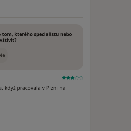
tom, kterého specialistu nebo
vštívit?
Ne
a, když pracovala v Plzni na
raněn