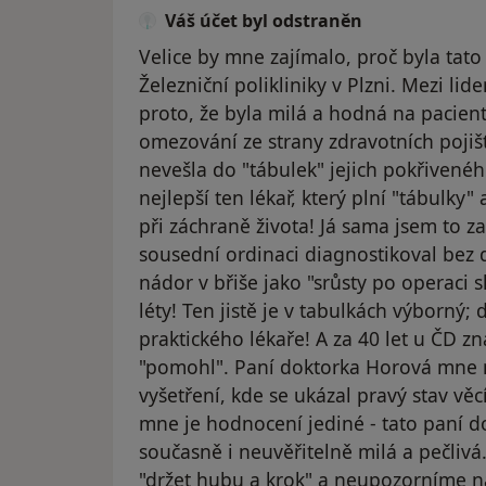
Váš účet byl odstraněn
Velice by mne zajímalo, proč byla tato
Železniční polikliniky v Plzni. Mezi lid
proto, že byla milá a hodná na pacient
omezování ze strany zdravotních pojišť
nevešla do "tábulek" jejich pokřivenéh
nejlepší ten lékař, který plní "tábulky
při záchraně života! Já sama jsem to za
sousední ordinaci diagnostikoval bez
nádor v břiše jako "srůsty po operaci 
léty! Ten jistě je v tabulkách výborný;
praktického lékaře! A za 40 let u ČD zná
"pomohl". Paní doktorka Horová mne n
vyšetření, kde se ukázal pravý stav věcí
mne je hodnocení jediné - tato paní d
současně i neuvěřitelně milá a pečliv
"držet hubu a krok" a neupozorníme na