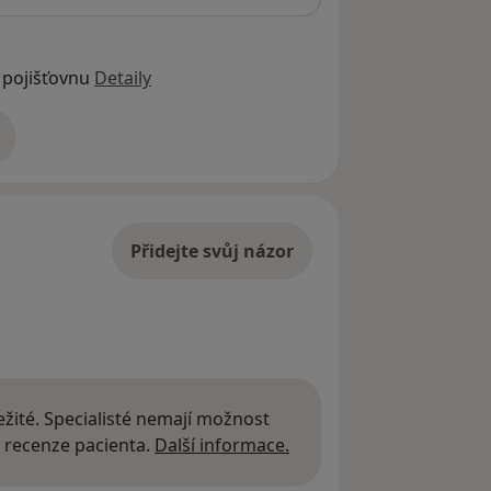
 pojišťovnu
Detaily
adrese
Přidejte svůj názor
žité. Specialisté nemají možnost
Další informace o názor
 recenze pacienta.
Další informace.