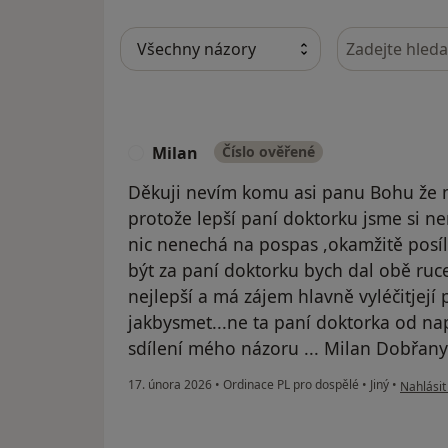
Hledejte v ná
Milan
Číslo ověřené
M
Děkuji nevím komu asi panu Bohu že
protože lepší paní doktorku jsme si n
nic nenechá na pospas ,okamžitě posílá
být za paní doktorku bych dal obě ruc
nejlepší a má zájem hlavně vyléčitjejí 
jakbysmet...ne ta paní doktorka od nap
sdílení mého názoru ... Milan Dobřany
podle ná
17. února 2026
•
Ordinace PL pro dospělé
•
Jiný
•
Nahlásit