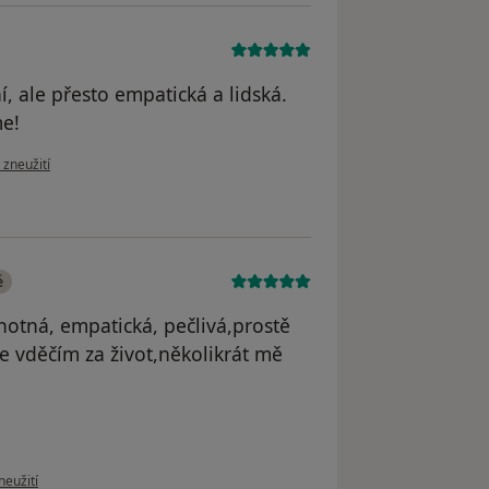
í, ale přesto empatická a lidská.
me!
zoru uživatele LH
 zneužití
é
chotná, empatická, pečlivá,prostě
e vděčím za život,několikrát mě
ru uživatele Váš účet byl odstraněn
neužití