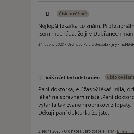
LH
Číslo ověřené
L
Nejlepší lékařka co znám. Profesionáln
Jsem moc ráda, že ji v Dobřanech má
podle ná
24. dubna 2023
•
Ordinace PL pro dospělé
•
Jiný
•
Nahlásit
Váš účet byl odstraněn
Číslo ověřen
Paní doktorka,je úžasný lékař, milá, o
lékař na správném místě .Paní doktorc
vytáhla tak zvaně hrobníkovi z lopaty.
Děkuji paní doktorko že jste.
podle názo
2. ledna 2023
•
Ordinace PL pro dospělé
•
Jiný
•
Nahlásit z