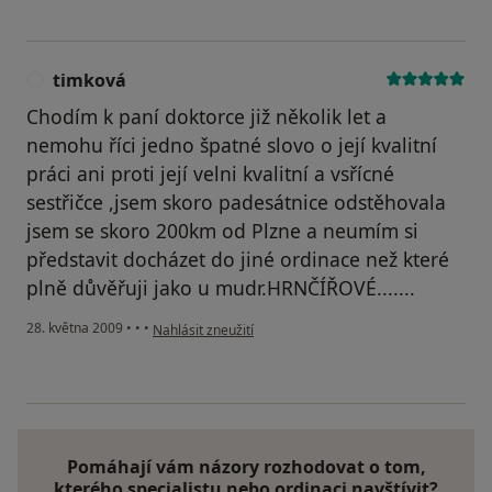
timková
T
Chodím k paní doktorce již několik let a
nemohu říci jedno špatné slovo o její kvalitní
práci ani proti její velni kvalitní a vsřícné
sestřičce ,jsem skoro padesátnice odstěhovala
jsem se skoro 200km od Plzne a neumím si
představit docházet do jiné ordinace než které
plně důvěřuji jako u mudr.HRNČÍŘOVÉ.......
podle názoru uživatele timková
28. května 2009
•
•
•
Nahlásit zneužití
Pomáhají vám názory rozhodovat o tom,
kterého specialistu nebo ordinaci navštívit?