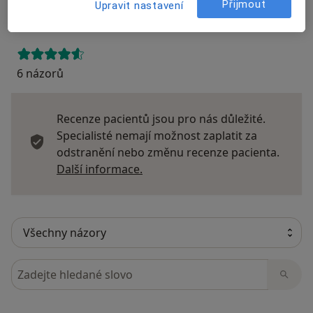
Přijmout
Upravit nastavení
Přidejte svůj názor
6 názorů
Recenze pacientů jsou pro nás důležité.
Specialisté nemají možnost zaplatit za
odstranění nebo změnu recenze pacienta.
Další informace o názorech
Další informace.
Hledejte v názorech