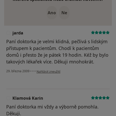
Ano
Ne
jarda
J
Paní doktorka je velmi klidná, pečlivá s lidským
přístupem k pacientům. Chodí k pacientům
domů i přesto že je pátek 19 hodin. Kéž by bylo
takových lékařek více. Děkuji mnohokrát.
podle názoru uživatele jarda
29. března 2009
•
•
•
Nahlásit zneužití
Klamová Karin
K
Paní doktorka mi vždy a výborně pomohla.
Děkuji.