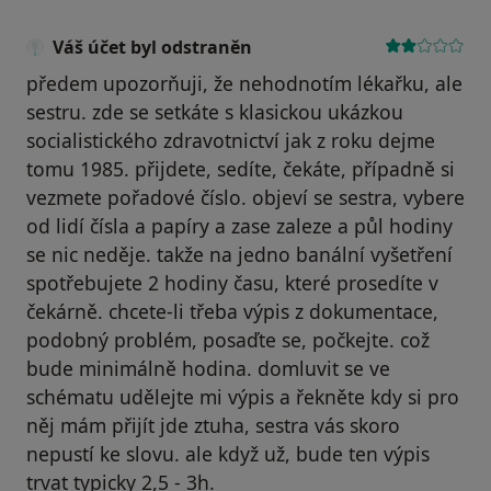
Váš účet byl odstraněn
předem upozorňuji, že nehodnotím lékařku, ale
sestru. zde se setkáte s klasickou ukázkou
socialistického zdravotnictví jak z roku dejme
tomu 1985. přijdete, sedíte, čekáte, případně si
vezmete pořadové číslo. objeví se sestra, vybere
od lidí čísla a papíry a zase zaleze a půl hodiny
se nic neděje. takže na jedno banální vyšetření
spotřebujete 2 hodiny času, které prosedíte v
čekárně. chcete-li třeba výpis z dokumentace,
podobný problém, posaďte se, počkejte. což
bude minimálně hodina. domluvit se ve
schématu udělejte mi výpis a řekněte kdy si pro
něj mám přijít jde ztuha, sestra vás skoro
nepustí ke slovu. ale když už, bude ten výpis
trvat typicky 2,5 - 3h.