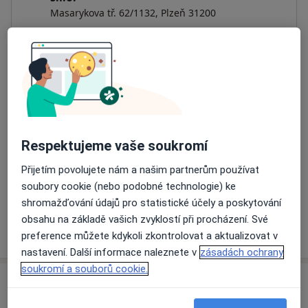
Masarykova tř. 62/1132,
Plzeň
31200
Přiblížit mapu
se otevře v nové záložce
Dostupnost
Na této adrese online kalendář není aktivní
Co mám v takové situaci udělat?
Respektujeme vaše soukromí
Způsoby platby (soukromé návštěvy)
Přijetím povolujete nám a našim partnerům používat
Na teto adrese lékař přijímá pacienty na pojišťovnu
soubory cookie (nebo podobné technologie) ke
Detaily
shromažďování údajů pro statistické účely a poskytování
obsahu na základě vašich zvyklostí při procházení. Své
Více
o adrese
preference můžete kdykoli zkontrolovat a aktualizovat v
nastavení. Další informace naleznete v
zásadách ochrany
soukromí a souborů cookie.
Názory