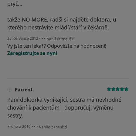
pryč...
takže NO MORE, radši si najděte doktora, u
kterého nestrávíte mládí/stáří v čekárně.
podle názoru uživatele Váš účet byl odstraněn
25. července 2012
•
•
•
Nahlásit zneužití
Vy jste ten lékař? Odpovězte na hodnocení!
Zaregistrujte se nyní
Pacient
Paní doktorka vynikající, sestra má nevhodné
chování k pacientům - doporučuji výměnu
sestry.
podle názoru uživatele Pacient
7. února 2010
•
•
•
Nahlásit zneužití