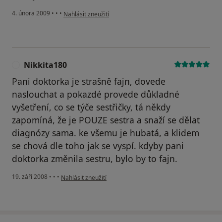
podle názoru uživatele Klamová Karin
4. února 2009
•
•
•
Nahlásit zneužití
Nikkita180
N
Pani doktorka je strašně fajn, dovede
naslouchat a pokazdé provede důkladné
vyšetření, co se týče sestřičky, tá někdy
zapomíná, že je POUZE sestra a snaží se dělat
diagnózy sama. ke všemu je hubatá, a klidem
se chová dle toho jak se vyspí. kdyby pani
doktorka změnila sestru, bylo by to fajn.
podle názoru uživatele Nikkita180
19. září 2008
•
•
•
Nahlásit zneužití