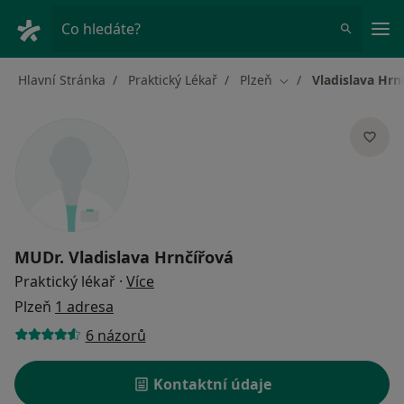
Hla
Co hledáte?
Hlavní Stránka
Praktický Lékař
Plzeň
Vladislava Hrn
Změna města
MUDr.
Vladislava Hrnčířová
o specializacích
Praktický lékař
·
Více
Plzeň
1 adresa
6 názorů
Kontaktní údaje