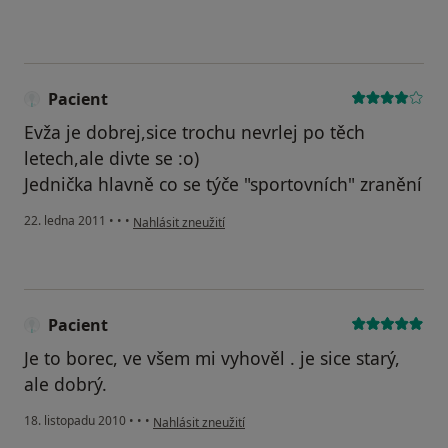
Pacient
Evža je dobrej,sice trochu nevrlej po těch
letech,ale divte se :o)
Jednička hlavně co se týče "sportovních" zranění
podle názoru uživatele Pacient
22. ledna 2011
•
•
•
Nahlásit zneužití
Pacient
Je to borec, ve všem mi vyhověl . je sice starý,
ale dobrý.
podle názoru uživatele Pacient
18. listopadu 2010
•
•
•
Nahlásit zneužití