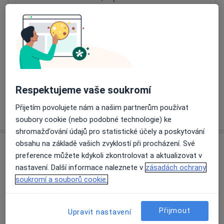
Přiblížit mapu
se otevře v nové záložce
Dostupnost
Na této adrese online kalendář není aktivní
Co mám v takové situaci udělat?
Respektujeme vaše soukromí
Přijetím povolujete nám a našim partnerům používat
Více
o adrese
soubory cookie (nebo podobné technologie) ke
shromažďování údajů pro statistické účely a poskytování
obsahu na základě vašich zvyklostí při procházení. Své
Názory
preference můžete kdykoli zkontrolovat a aktualizovat v
nastavení. Další informace naleznete v
zásadách ochrany
Přidejte svůj názor
soukromí a souborů cookie.
Přijmout
Upravit nastavení
11 názorů