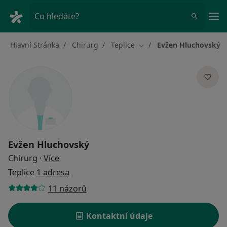
Hla
Co hledáte?
Hlavní Stránka
Chirurg
Teplice
Evžen Hluchovský
Změna města
Evžen Hluchovský
o specializacích
Chirurg
·
Více
Teplice
1 adresa
11 názorů
Kontaktní údaje