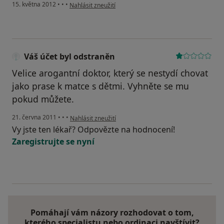
podle názoru uživatele Váš účet byl odstraněn
15. května 2012
•
•
•
Nahlásit zneužití
Váš účet byl odstraněn
Velice arogantní doktor, který se nestydí chovat
jako prase k matce s dětmi. Vyhněte se mu
pokud můžete.
podle názoru uživatele Váš účet byl odstraněn
21. června 2011
•
•
•
Nahlásit zneužití
Vy jste ten lékař? Odpovězte na hodnocení!
Zaregistrujte se nyní
Pomáhají vám názory rozhodovat o tom,
kterého specialistu nebo ordinaci navštívit?