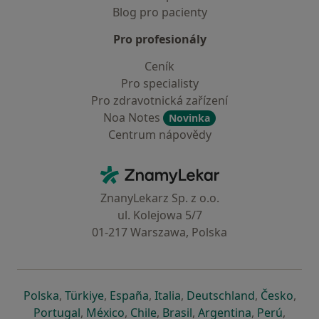
Blog pro pacienty
Pro profesionály
Ceník
Pro specialisty
Pro zdravotnická zařízení
Noa Notes
Novinka
Centrum nápovědy
Kontakt
ZnamyLekar - Hlavní stránka
ZnanyLekarz Sp. z o.o.
ul. Kolejowa 5/7
01-217 Warszawa, Polska
se otevře v nové záložce
se otevře v nové záložce
se otevře v nové záložce
se otevře v nové záložce
se otevře v 
se o
Polska
,
Türkiye
,
España
,
Italia
,
Deutschland
,
Česko
,
se otevře v nové záložce
se otevře v nové záložce
se otevře v nové záložce
se otevře v nové záložc
se otevře v 
se ote
Portugal
,
México
,
Chile
,
Brasil
,
Argentina
,
Perú
,