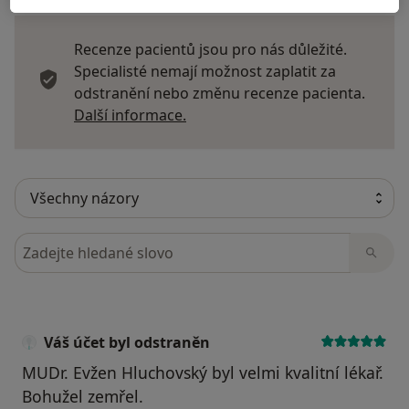
Recenze pacientů jsou pro nás důležité.
Specialisté nemají možnost zaplatit za
odstranění nebo změnu recenze pacienta.
Další informace o názorech
Další informace.
Hledejte v názorech
Váš účet byl odstraněn
MUDr. Evžen Hluchovský byl velmi kvalitní lékař.
Bohužel zemřel.