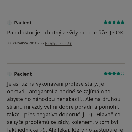
Pacient
Pan doktor je ochotný a vždy mi pomůže. Je OK
podle názoru uživatele Pacient
22. července 2010
•
•
•
Nahlásit zneužití
Pacient
Je asi už na vykonávání profese starý, je
opravdu arogantní a hodně se zajímá o to,
abyste ho náhodou nenakazili.. Ale na druhou
stranu mi vždy velmi dobře poradil a pomohl,
takže i přes negativa doporučuji :-).. Hlavně co
se týče problémů se zády, kolenem, v tom byl
fakt jednička :-).. Ale lékař, který ho zastupuje je