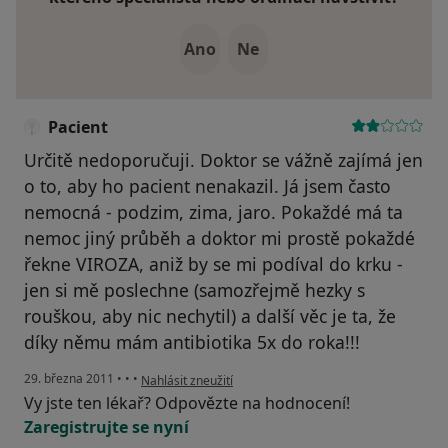
Ano
Ne
Pacient
Určitě nedoporučuji. Doktor se vážně zajímá jen
o to, aby ho pacient nenakazil. Já jsem často
nemocná - podzim, zima, jaro. Pokaždé má ta
nemoc jiný průběh a doktor mi prostě pokaždé
řekne VIROZA, aniž by se mi podíval do krku -
jen si mě poslechne (samozřejmě hezky s
rouškou, aby nic nechytil) a další věc je ta, že
díky němu mám antibiotika 5x do roka!!!
podle názoru uživatele Pacient
29. března 2011
•
•
•
Nahlásit zneužití
Vy jste ten lékař? Odpovězte na hodnocení!
Zaregistrujte se nyní