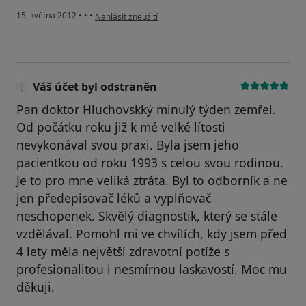
podle názoru uživatele Váš účet byl odstraněn
15. května 2012
•
•
•
Nahlásit zneužití
Váš účet byl odstraněn
Pan doktor Hluchovskký minulý týden zemřel.
Od počátku roku již k mé velké lítosti
nevykonával svou praxi. Byla jsem jeho
pacientkou od roku 1993 s celou svou rodinou.
Je to pro mne veliká ztráta. Byl to odborník a ne
jen předepisovač léků a vyplňovač
neschopenek. Skvělý diagnostik, který se stále
vzdělával. Pomohl mi ve chvílích, kdy jsem před
4 lety měla největší zdravotní potíže s
profesionalitou i nesmírnou laskavostí. Moc mu
děkuji.