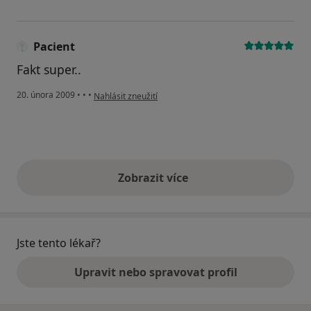
Pacient
Fakt super..
podle názoru uživatele Pacient
20. února 2009
•
•
•
Nahlásit zneužití
Zobrazit více
výše uvedené názory
Jste tento lékař?
Upravit nebo spravovat profil