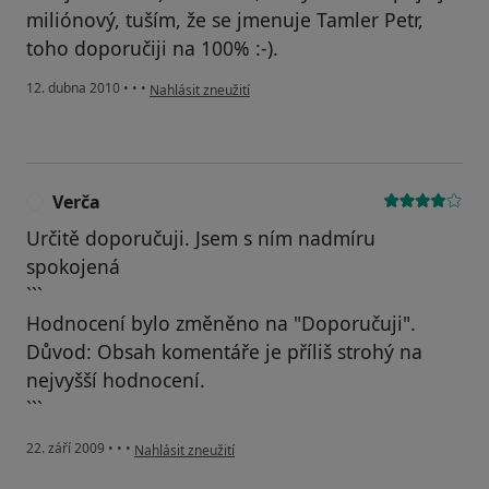
miliónový, tuším, že se jmenuje Tamler Petr,
toho doporučiji na 100% :-).
podle názoru uživatele Pacient
12. dubna 2010
•
•
•
Nahlásit zneužití
Verča
V
Určitě doporučuji. Jsem s ním nadmíru
spokojená
```
Hodnocení bylo změněno na "Doporučuji".
Důvod: Obsah komentáře je příliš strohý na
nejvyšší hodnocení.
```
podle názoru uživatele Verča
22. září 2009
•
•
•
Nahlásit zneužití