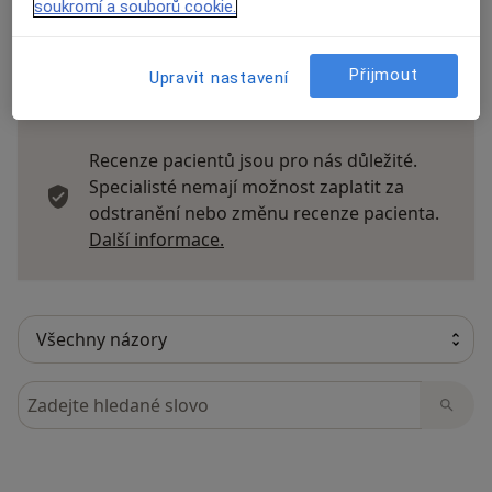
soukromí a souborů cookie.
Přijmout
Upravit nastavení
15 názorů
Recenze pacientů jsou pro nás důležité.
Specialisté nemají možnost zaplatit za
odstranění nebo změnu recenze pacienta.
Další informace o názorech
Další informace.
Hledejte v názorech