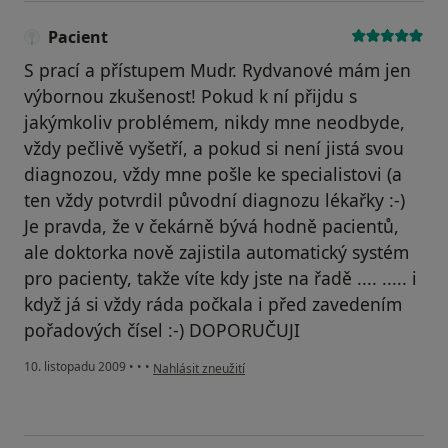
Pacient
S prací a přístupem Mudr. Rydvanové mám jen
výbornou zkušenost! Pokud k ní přijdu s
jakýmkoliv problémem, nikdy mne neodbyde,
vždy pečlivě vyšetří, a pokud si není jistá svou
diagnozou, vždy mne pošle ke specialistovi (a
ten vždy potvrdil původní diagnozu lékařky :-)
Je pravda, že v čekárně bývá hodně pacientů,
ale doktorka nově zajistila automatický systém
pro pacienty, takže víte kdy jste na řadě .... ..... i
když já si vždy ráda počkala i před zavedením
pořadových čísel :-) DOPORUČUJI
podle názoru uživatele Pacient
10. listopadu 2009
•
•
•
Nahlásit zneužití