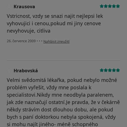
Krausova
K
Vstricnost, vzdy se snazi najit nejlepsi lek
vyhovujici i cenou,pokud mi jiny cenove
nevyhovuje, citliva
podle názoru uživatele Krausova
26. července 2009
•
•
•
Nahlásit zneužití
Hrabovská
H
Velmi svědomitá lékařka, pokud nebylo možné
problém vyřešit, vždy mne poslala k
specialistovi.Nikdy mne neodbyla paralenem,
jak zde naznačují ostatní.Je pravda, že v čekárně
někdy strávím dost dlouhou dobu, ale pokud
bych s paní doktorkou nebyla spokojená, vždy
si mohu najít jiného- méně schopného