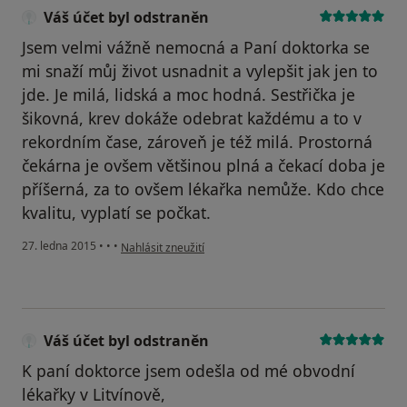
Váš účet byl odstraněn
Jsem velmi vážně nemocná a Paní doktorka se
mi snaží můj život usnadnit a vylepšit jak jen to
jde. Je milá, lidská a moc hodná. Sestřička je
šikovná, krev dokáže odebrat každému a to v
rekordním čase, zároveň je též milá. Prostorná
čekárna je ovšem většinou plná a čekací doba je
příšerná, za to ovšem lékařka nemůže. Kdo chce
kvalitu, vyplatí se počkat.
podle názoru uživatele Váš účet byl odstraněn
27. ledna 2015
•
•
•
Nahlásit zneužití
Váš účet byl odstraněn
K paní doktorce jsem odešla od mé obvodní
lékařky v Litvínově,