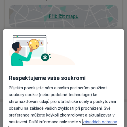
Přiblížit mapu
se otevře v nové záložce
Dostupnost
Na této adrese online kalendář není aktivní
Co mám v takové situaci udělat?
Způsoby platby (soukromé návštěvy)
Na teto adrese lékař přijímá pacienty na pojišťovnu
Detaily
Respektujeme vaše soukromí
Více
Přijetím povolujete nám a našim partnerům používat
o adrese
soubory cookie (nebo podobné technologie) ke
shromažďování údajů pro statistické účely a poskytování
obsahu na základě vašich zvyklostí při procházení. Své
Názory
preference můžete kdykoli zkontrolovat a aktualizovat v
nastavení. Další informace naleznete v
zásadách ochrany
Přidejte svůj názor