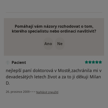
Pomáhají vám názory rozhodovat o tom,
kterého specialistu nebo ordinaci navštívit?
Ano
Ne
Pacient
nejlepší paní doktorová v Mostě,zachránila mi v
devadesátých letech život a za to ji děkuji Milan
D.
podle názoru uživatele Pacient
26. prosince 2009
•
•
•
Nahlásit zneužití