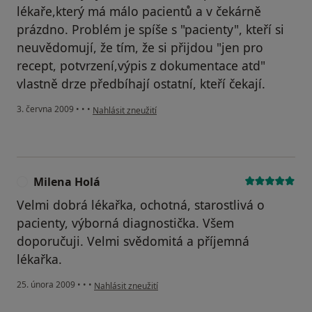
lékaře,který má málo pacientů a v čekárně
prázdno. Problém je spíše s "pacienty", kteří si
neuvědomují, že tím, že si přijdou "jen pro
recept, potvrzení,výpis z dokumentace atd"
vlastně drze předbíhají ostatní, kteří čekají.
podle názoru uživatele Hrabovská
3. června 2009
•
•
•
Nahlásit zneužití
Milena Holá
M
Velmi dobrá lékařka, ochotná, starostlivá o
pacienty, výborná diagnostička. Všem
doporučuji. Velmi svědomitá a příjemná
lékařka.
podle názoru uživatele Milena Holá
25. února 2009
•
•
•
Nahlásit zneužití