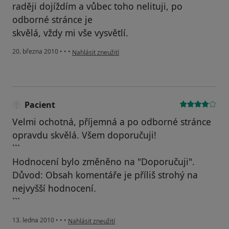
raději dojíždím a vůbec toho nelituji, po
odborné stránce je
skvělá, vždy mi vše vysvětlí.
podle názoru uživatele Váš účet byl odstraněn
20. března 2010
•
•
•
Nahlásit zneužití
Pacient
Velmi ochotná, příjemná a po odborné stránce
opravdu skvělá. Všem doporučuji!
```
Hodnocení bylo změněno na "Doporučuji".
Důvod: Obsah komentáře je příliš strohý na
nejvyšší hodnocení.
```
podle názoru uživatele Pacient
13. ledna 2010
•
•
•
Nahlásit zneužití