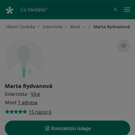
Hla
Co hledáte?
Hlavní Stránka
Internista
Most
Marta Rydvanová
Změna města
Marta Rydvanová
o specializacích
Internista
·
Více
Most
1 adresa
15 názorů
Kontaktní údaje