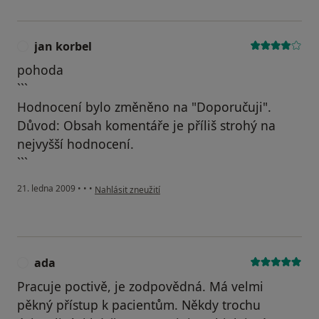
jan korbel
J
pohoda
```
Hodnocení bylo změněno na "Doporučuji".
Důvod: Obsah komentáře je příliš strohý na
nejvyšší hodnocení.
```
podle názoru uživatele jan korbel
21. ledna 2009
•
•
•
Nahlásit zneužití
ada
A
Pracuje poctivě, je zodpovědná. Má velmi
pěkný přístup k pacientům. Někdy trochu