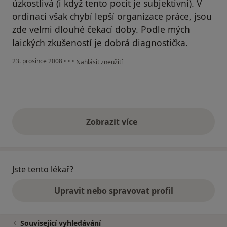
úzkostlivá (i když tento pocit je subjektivní). V
ordinaci však chybí lepší organizace práce, jsou
zde velmi dlouhé čekací doby. Podle mých
laických zkušeností je dobrá diagnostička.
podle názoru uživatele ada
23. prosince 2008
•
•
•
Nahlásit zneužití
Zobrazit více
výše uvedené názory
Jste tento lékař?
Upravit nebo spravovat profil
Související vyhledávání