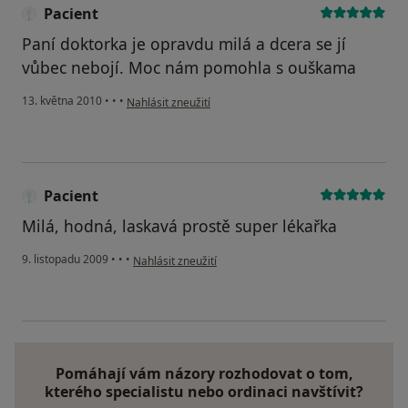
Pacient
Paní doktorka je opravdu milá a dcera se jí
vůbec nebojí. Moc nám pomohla s ouškama
podle názoru uživatele Pacient
13. května 2010
•
•
•
Nahlásit zneužití
Pacient
Milá, hodná, laskavá prostě super lékařka
podle názoru uživatele Pacient
9. listopadu 2009
•
•
•
Nahlásit zneužití
Pomáhají vám názory rozhodovat o tom,
kterého specialistu nebo ordinaci navštívit?