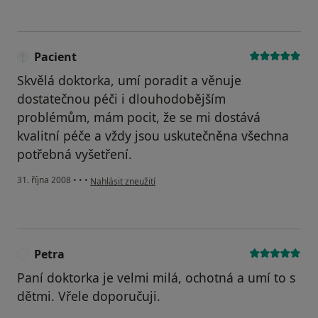
Pacient
Skvělá doktorka, umí poradit a věnuje
dostatečnou péči i dlouhodobějším
problémům, mám pocit, že se mi dostává
kvalitní péče a vždy jsou uskutečněna všechna
potřebná vyšetření.
podle názoru uživatele Pacient
31. října 2008
•
•
•
Nahlásit zneužití
Petra
P
Paní doktorka je velmi milá, ochotná a umí to s
dětmi. Vřele doporučuji.