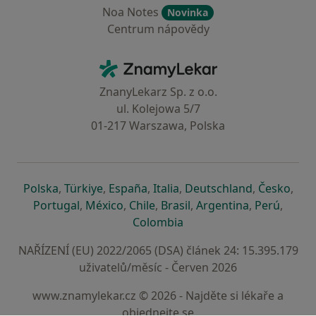
Noa Notes
Novinka
Centrum nápovědy
Kontakt
ZnamyLekar - Hlavní stránka
ZnanyLekarz Sp. z o.o.
ul. Kolejowa 5/7
01-217 Warszawa, Polska
se otevře v nové záložce
se otevře v nové záložce
se otevře v nové záložce
se otevře v nové záložce
se otevře v 
se o
Polska
,
Türkiye
,
España
,
Italia
,
Deutschland
,
Česko
,
se otevře v nové záložce
se otevře v nové záložce
se otevře v nové záložce
se otevře v nové záložc
se otevře v 
se ote
Portugal
,
México
,
Chile
,
Brasil
,
Argentina
,
Perú
,
se otevře v nové záložce
Colombia
NAŘÍZENÍ (EU) 2022/2065 (DSA) článek 24: 15.395.179
uživatelů/měsíc - Červen 2026
www.znamylekar.cz © 2026 - Najděte si lékaře a
objednejte se