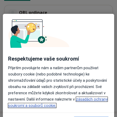
ORL ordinace
Rumunská 14,
Praha
12000
Přiblížit mapu
se otevře v nové záložce
Dostupnost
Na této adrese online kalendář není aktivní
Co mám v takové situaci udělat?
Respektujeme vaše soukromí
Přijetím povolujete nám a našim partnerům používat
Způsoby platby (soukromé návštěvy)
soubory cookie (nebo podobné technologie) ke
Na teto adrese lékař přijímá pacienty na pojišťovnu
shromažďování údajů pro statistické účely a poskytování
Detaily
obsahu na základě vašich zvyklostí při procházení. Své
preference můžete kdykoli zkontrolovat a aktualizovat v
nastavení. Další informace naleznete v
zásadách ochrany
Více
o adrese
soukromí a souborů cookie.