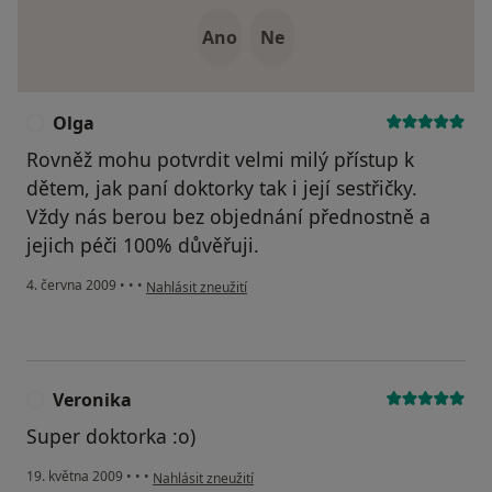
Ano
Ne
Olga
O
Rovněž mohu potvrdit velmi milý přístup k
dětem, jak paní doktorky tak i její sestřičky.
Vždy nás berou bez objednání přednostně a
jejich péči 100% důvěřuji.
podle názoru uživatele Olga
4. června 2009
•
•
•
Nahlásit zneužití
Veronika
V
Super doktorka :o)
podle názoru uživatele Veronika
19. května 2009
•
•
•
Nahlásit zneužití