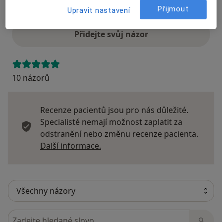
Přijmout
Názory
Upravit nastavení
Přidejte svůj názor
10 názorů
Recenze pacientů jsou pro nás důležité.
Specialisté nemají možnost zaplatit za
odstranění nebo změnu recenze pacienta.
Další informace o názorech
Další informace.
Hledejte v názorech