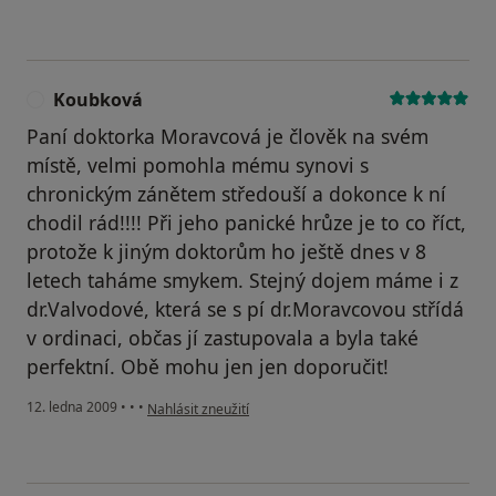
Koubková
K
Paní doktorka Moravcová je člověk na svém
místě, velmi pomohla mému synovi s
chronickým zánětem středouší a dokonce k ní
chodil rád!!!! Při jeho panické hrůze je to co říct,
protože k jiným doktorům ho ještě dnes v 8
letech taháme smykem. Stejný dojem máme i z
dr.Valvodové, která se s pí dr.Moravcovou střídá
v ordinaci, občas jí zastupovala a byla také
perfektní. Obě mohu jen jen doporučit!
podle názoru uživatele Koubková
12. ledna 2009
•
•
•
Nahlásit zneužití