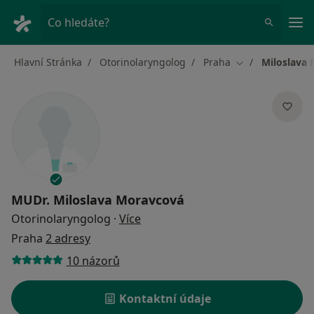
Hla
Co hledáte?
Hlavní Stránka
Otorinolaryngolog
Praha
Miloslava
Změna města
MUDr.
Miloslava Moravcová
o specializacích
Otorinolaryngolog
·
Více
Praha
2 adresy
10 názorů
Kontaktní údaje