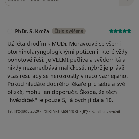
PhDr. S. Kroča
Číslo ověřené
P
Už léta chodím k MUDr. Moravcové se všemi
otorhinolaryngologickými potížemi, které vždy
pohotově řeší. Je VELMI pečlivá a svědomitá a
nikdy nezanedbává maličkosti, nýbrž je právě
včas řeší, aby se nerozrostly v něco vážnějšího.
Pokud hledáte dobrého lékaře pro sebe a své
blízké, mohu jen doporučit. Škoda, že těch
"hvězdiček" je pouze 5, já bych jí dala 10.
podle názoru uživatele PhDr
19. listopadu 2020
•
Poliklinika Kateřinská
•
Jiný
•
Nahlásit zneužití