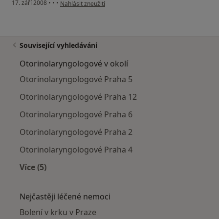
podle názoru uživatele Petra
17. září 2008
•
•
•
Nahlásit zneužití
Související vyhledávání
Otorinolaryngologové v okolí
Otorinolaryngologové Praha 5
Otorinolaryngologové Praha 12
Otorinolaryngologové Praha 6
Otorinolaryngologové Praha 2
Otorinolaryngologové Praha 4
Více (5)
Více v kategorii: Otorinolaryngologové v okolí
Nejčastěji léčené nemoci
Bolení v krku v Praze