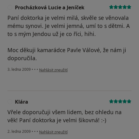
Procházková Lucie a Jeníček
P
Paní doktorka je velmi milá, skvěle se věnovala
mému synovi. Je velmi jemná, umí to s dětmi. A
to s mým Jendou už je co říci, hihi.
Moc děkuji kamarádce Pavle Válové, že nám ji
doporučila.
podle názoru uživatele Procházková Lucie a Jeníček
3. ledna 2009
•
•
•
Nahlásit zneužití
Klára
K
Vřele doporučuji všem lidem, bez ohledu na
věk! Paní doktorka je velmi šikovná! :-)
podle názoru uživatele Klára
2. ledna 2009
•
•
•
Nahlásit zneužití