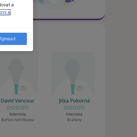
lovat a
omí a
řijmout
David Vencour
Jitka Pokorná
Internista
Internista
Boršov nad Vltavou
Braňany