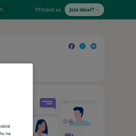
Přihlásit se
Jste lékař?
e,
dobné
ahu na