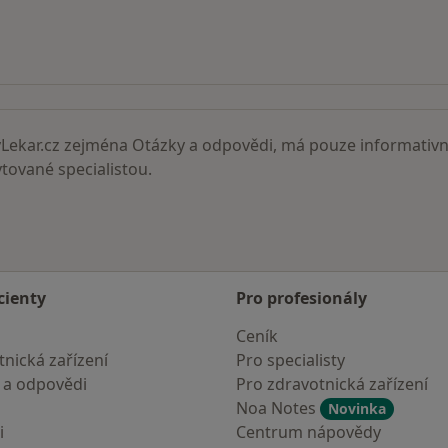
ní lékaři
ekar.cz zejména Otázky a odpovědi, má pouze informativní
ované specialistou.
cienty
Pro profesionály
Ceník
nická zařízení
Pro specialisty
 a odpovědi
Pro zdravotnická zařízení
Noa Notes
Novinka
i
Centrum nápovědy