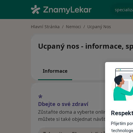
specializ
Hlavní Stránka
Nemoci
Ucpaný Nos
Ucpaný nos - informace, sp
Informace
Dbejte o své zdraví
Zůstaňte doma a vyberte online konzultaci
Respekt
můžete si také objednat návštěvu v ordina
Přijetím p
technologi