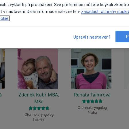
 to funguje?
ich zvyklostí při procházení. Své preference můžete kdykoli zkontro
t v nastavení. Další informace naleznete v
zásadách ochrany soukr
okie.
P
Upravit nastavení
á
Zdeněk Kubr MBA,
Renata Taimrová
MSc
g
Otorinolaryngolog
Praha
Otorinolaryngolog
Liberec