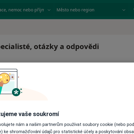
ace, nemoc nebo příjmení
Město nebo region
ecialisté, otázky a odpovědi
 pro zahájení nebo pokračování léčby. Pokud to potřebujet
ujeme vaše soukromí
ci.
ovolujete nám a našim partnerům používat soubory cookie (nebo po
e) ke shromažďování údajů pro statistické účely a poskytování obs