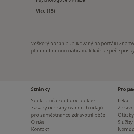
Psychologové v Praze
Více (15)
Více v kategorii: Nejčastěji vyhledáva
Veškerý obsah publikovaný na portálu ZnamyL
plnohodnotnou náhradu lékařské péče poskyt
Stránky
Pro pa
Soukromí a soubory cookies
Lékaři
Zásady ochrany osobních údajů
Zdravot
pro zaměstnance zdravotní péče
Otázky
O nás
Služby
Kontakt
Nemoc