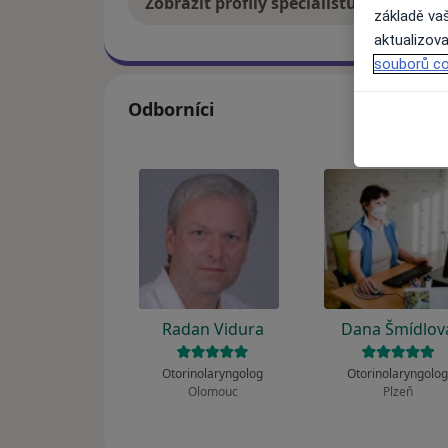
Zobrazit profily specialistů
Jak
základě vaš
aktualizova
souborů co
Odborníci
Radan Vidura
Dana Šmídlov
Otorinolaryngolog
Otorinolaryngolo
Olomouc
Plzeň