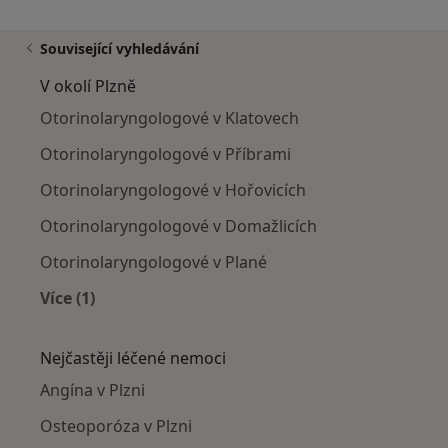
Související vyhledávání
V okolí Plzně
Otorinolaryngologové v Klatovech
Otorinolaryngologové v Příbrami
Otorinolaryngologové v Hořovicích
Otorinolaryngologové v Domažlicích
Otorinolaryngologové v Plané
Více (1)
Více v kategorii: V okolí Plzně
Nejčastěji léčené nemoci
Angína v Plzni
Osteoporóza v Plzni