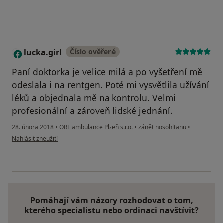
lucka.girl
Číslo ověřené
L
Paní doktorka je velice milá a po vyšetření mě
odeslala i na rentgen. Poté mi vysvětlila užívání
léků a objednala mě na kontrolu. Velmi
profesionální a zároveň lidské jednání.
28. února 2018
•
ORL ambulance Plzeň s.r.o.
•
zánět nosohltanu
•
podle názoru uživatele lucka.girl
Nahlásit zneužití
Pomáhají vám názory rozhodovat o tom,
kterého specialistu nebo ordinaci navštívit?