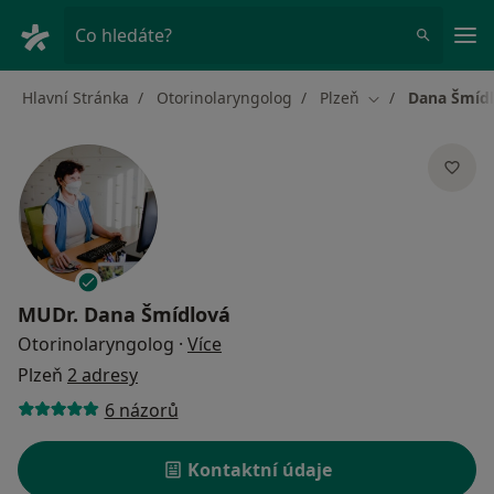
Hla
Co hledáte?
Hlavní Stránka
Otorinolaryngolog
Plzeň
Dana Šmíd
Změna města
MUDr.
Dana Šmídlová
o specializacích
Otorinolaryngolog
·
Více
Plzeň
2 adresy
6 názorů
Kontaktní údaje