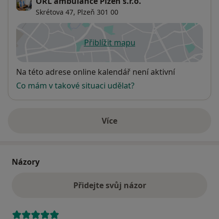
ORL ambulance Plzeň s.r.o.
Skrétova 47,
Plzeň
301 00
Přiblížit mapu
se otevře v nové záložce
Dostupnost
Na této adrese online kalendář není aktivní
Co mám v takové situaci udělat?
Více
o adrese
Názory
Přidejte svůj názor