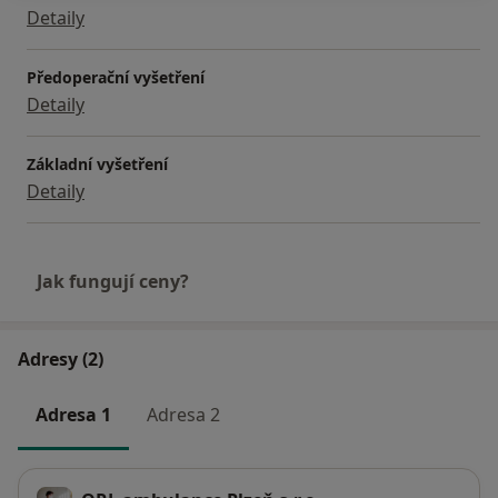
možnostem pacienta
Detaily
➕ díky objednání na určitý čas odpadá dlouhý pobyt v
čekárně
Předoperační vyšetření
➕ pacient může komunikovat osobně, telefonicky i
Detaily
emailem
Základní vyšetření
Detaily
Jak fungují ceny?
Adresy (2)
Adresa 1
Adresa 2