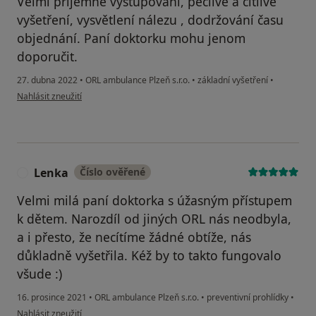
Velmi příjemné vystupování, pečlivé a citlivé
vyšetření, vysvětlení nálezu , dodržování času
objednání. Paní doktorku mohu jenom
doporučit.
27. dubna 2022
•
ORL ambulance Plzeň s.r.o.
•
základní vyšetření
•
podle názoru uživatele Váš účet byl odstraněn
Nahlásit zneužití
Lenka
Číslo ověřené
L
Velmi milá paní doktorka s úžasným přístupem
k dětem. Narozdíl od jiných ORL nás neodbyla,
a i přesto, že necítíme žádné obtíže, nás
důkladně vyšetřila. Kéž by to takto fungovalo
všude :)
16. prosince 2021
•
ORL ambulance Plzeň s.r.o.
•
preventivní prohlídky
•
podle názoru uživatele Lenka
Nahlásit zneužití