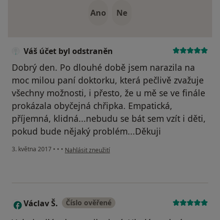
Ano
Ne
Váš účet byl odstraněn
Dobrý den. Po dlouhé době jsem narazila na
moc milou paní doktorku, která pečlivě zvažuje
všechny možnosti, i přesto, že u mě se ve finále
prokázala obyčejná chřipka. Empatická,
příjemná, klidná...nebudu se bát sem vzít i děti,
pokud bude nějaký problém...Děkuji
podle názoru uživatele Váš účet byl odstraněn
3. května 2017
•
•
•
Nahlásit zneužití
Václav Š.
Číslo ověřené
V