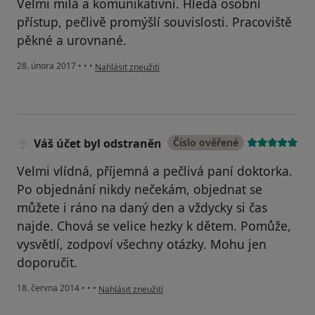
Velmi milá a komunikativní. Hledá osobní
přístup, pečlivě promýšlí souvislosti. Pracoviště
pěkné a urovnané.
podle názoru uživatele Václav Š.
28. února 2017
•
•
•
Nahlásit zneužití
Váš účet byl odstraněn
Číslo ověřené
Velmi vlídná, příjemná a pečlivá paní doktorka.
Po objednání nikdy nečekám, objednat se
můžete i ráno na daný den a vždycky si čas
najde. Chová se velice hezky k dětem. Pomůže,
vysvětlí, zodpoví všechny otázky. Mohu jen
doporučit.
podle názoru uživatele Váš účet byl odstraněn
18. června 2014
•
•
•
Nahlásit zneužití