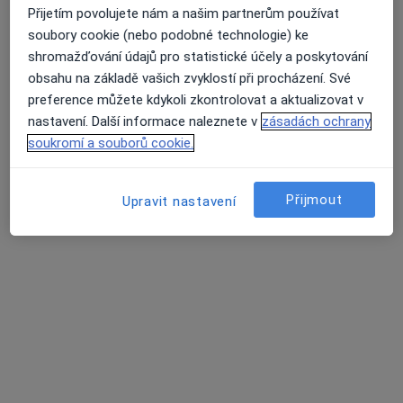
Otorinolaryngolog
Přijetím povolujete nám a našim partnerům používat
8 názorů
soubory cookie (nebo podobné technologie) ke
shromažďování údajů pro statistické účely a poskytování
Kostelní 168, Domažlice
•
Mapa
obsahu na základě vašich zvyklostí při procházení. Své
Ordinace ušní-nosní-krční
preference můžete kdykoli zkontrolovat a aktualizovat v
Tento specialista nenabízí online rezervaci termínu na této adrese.
nastavení. Další informace naleznete v
zásadách ochrany
soukromí a souborů cookie.
Rezervovat termín
Přijmout
Upravit nastavení
MUDr. Jana Kůsová
Otorinolaryngolog