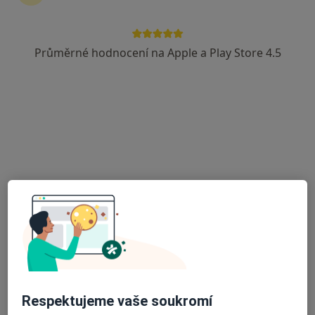
MUDr. Michal Riant
Otorinolaryngolog
Průměrné hodnocení na Apple a Play Store 4.5
1 názor
Kostelní 168, Domažlice
•
Mapa
ORL Domažlice s.r.o.
Tento specialista nenabízí online rezervaci termínu na této adrese.
Rezervovat termín
Respektujeme vaše soukromí
Jana Angelovová