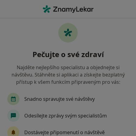
Hla
Otorinolaryngolog • Domažlice, plzeňský
Filtry
Mapa
Otorinolaryngolog Domažlice
Pečujte o své zdraví
Jak řadíme výsledky vyhledávání?
Najděte nejlepšího specialistu a objednejte si
návštěvu. Stáhněte si aplikaci a získejte bezplatný
Jakou pojišťovnu máte?
přístup k všem funkcím připraveným pro vás:
Snadno spravujte své návštěvy
Odesílejte zprávy svým specialistům
Dostávejte připomenutí o návštěvě