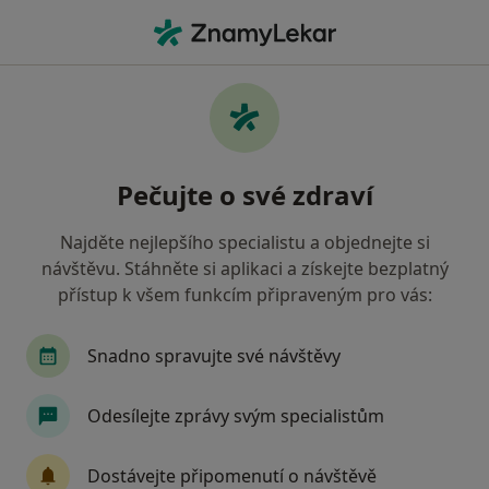
Hla
Otorinolaryngolog • Klatovy, plzeňský
Filtry
Mapa
Otorinolaryngolog Klatovy
Pečujte o své zdraví
Jak řadíme výsledky vyhledávání?
Najděte nejlepšího specialistu a objednejte si
návštěvu. Stáhněte si aplikaci a získejte bezplatný
Jakou pojišťovnu máte?
přístup k všem funkcím připraveným pro vás:
Všeobecná zdravotní pojišťovna
Zdravotní poj
Snadno spravujte své návštěvy
Odesílejte zprávy svým specialistům
Dostávejte připomenutí o návštěvě