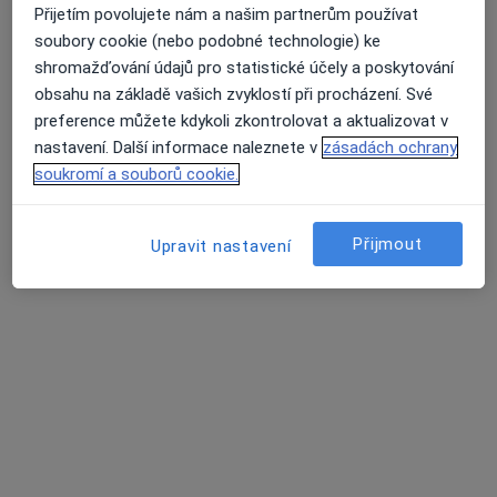
Otorinolaryngolog
Přijetím povolujete nám a našim partnerům používat
1 názor
soubory cookie (nebo podobné technologie) ke
shromažďování údajů pro statistické účely a poskytování
Plzeňská 929, Klatovy
•
Mapa
obsahu na základě vašich zvyklostí při procházení. Své
Klatovská nemocnice
preference můžete kdykoli zkontrolovat a aktualizovat v
Tento specialista nenabízí online rezervaci termínu na této adrese.
nastavení. Další informace naleznete v
zásadách ochrany
soukromí a souborů cookie.
Rezervovat termín
Přijmout
Upravit nastavení
K dispozici jsou specialisté
Tito specialisté se nacházejí mimo Klatovy, plzeňský,
v oblastech blízkých vašemu vyhledávání.