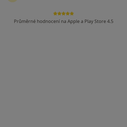
Průměrné hodnocení na Apple a Play Store 4.5
MUDr. Marta Chroustová
·
Více
Otorinolaryngolog
4 názory
Plzeňská 569, Klatovy
•
Mapa
Klatovská nemocnice, a.s.
Tento specialista nenabízí online rezervaci termínu na této adrese.
Rezervovat termín