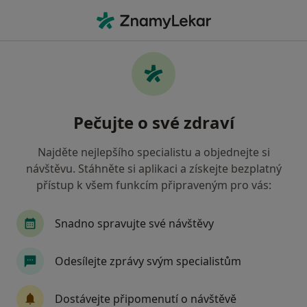
Hla
Otorinolaryngolog • Semily, liberecký
Filtry
Mapa
Otorinolaryngolog Semily
Pečujte o své zdraví
Jak řadíme výsledky vyhledávání?
Najděte nejlepšího specialistu a objednejte si
návštěvu. Stáhněte si aplikaci a získejte bezplatný
Jakou pojišťovnu máte?
přístup k všem funkcím připraveným pro vás:
Snadno spravujte své návštěvy
Odesílejte zprávy svým specialistům
Dostávejte připomenutí o návštěvě