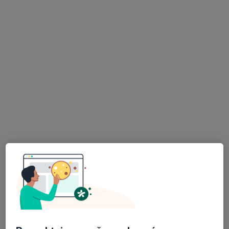
Semily
•
Mapa
Ordinace
Tento specialista nenabízí online rezervaci termínu na této adrese.
Rezervovat termín
MUDr. Richard Eiba
Otorinolaryngolog
Jarní 53, Železný Brod
•
Mapa
Odborný lékař otorinolaryngolog