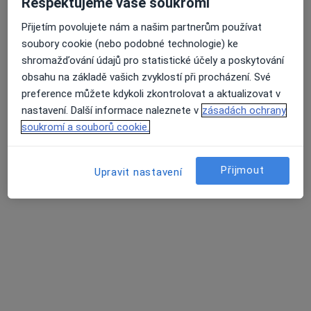
Respektujeme vaše soukromí
Tento specialista nenabízí online rezervaci termínu na této adrese.
Přijetím povolujete nám a našim partnerům používat
Rezervovat termín
soubory cookie (nebo podobné technologie) ke
shromažďování údajů pro statistické účely a poskytování
obsahu na základě vašich zvyklostí při procházení. Své
preference můžete kdykoli zkontrolovat a aktualizovat v
K dispozici jsou specialisté
nastavení. Další informace naleznete v
zásadách ochrany
Tito specialisté se nacházejí mimo Semily, liberecký, v
soukromí a souborů cookie.
oblastech blízkých vašemu vyhledávání.
Přijmout
Upravit nastavení
MUDr. Barbora Lischkeová
·
Více
Otorinolaryngolog