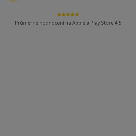
Radka Kobzanová
Otorinolaryngolog
Průměrné hodnocení na Apple a Play Store 4.5
Semily
•
Mapa
Ordinace
Tento specialista nenabízí online rezervaci termínu na této adrese.
Rezervovat termín
Radmila Zikmundová
Otorinolaryngolog