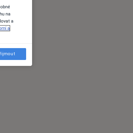
dobné
ahu na
lovat a
omí a
řijmout