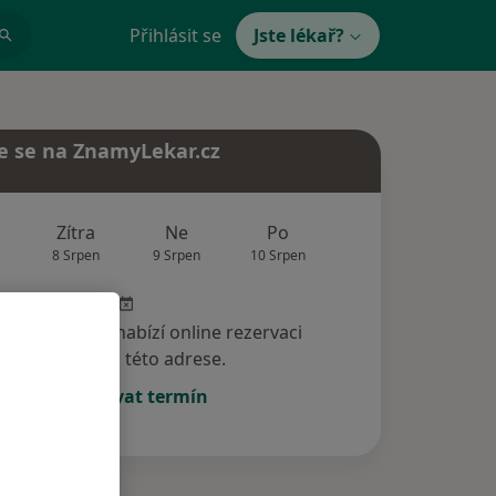
Přihlásit se
Jste lékař?
e se na ZnamyLekar.cz
Zítra
Ne
Po
Út
St
8 Srpen
9 Srpen
10 Srpen
11 Srpen
12 Srp
specialista nenabízí online rezervaci
termínu na této adrese.
Rezervovat termín