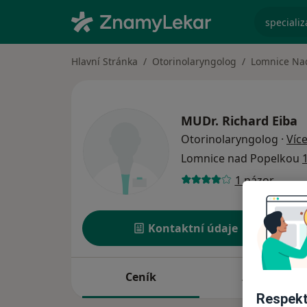
specializ
Hlavní Stránka
Otorinolaryngolog
Lomnice Na
MUDr.
Richard Eiba
Otorinolaryngolog
·
Víc
Lomnice nad Popelkou
1 názor
Kontaktní údaje
Ceník
Adresy
Respekt