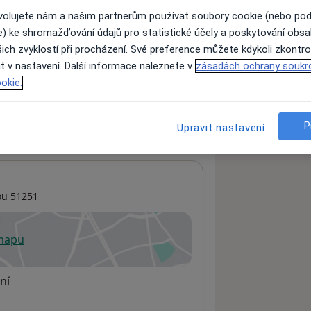
ovolujete nám a našim partnerům používat soubory cookie (nebo po
e) ke shromažďování údajů pro statistické účely a poskytování obs
ich zvyklostí při procházení. Své preference můžete kdykoli zkontro
ách nejsou k dispozici
t v nastavení. Další informace naleznete v
zásadách ochrany soukr
ádné informace o svých službách.
okie.
P
Upravit nastavení
ou
51251
 mapu
 otevře v nové záložce
ní