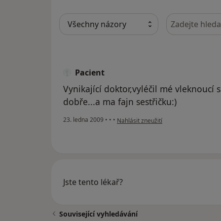
Hledejte v ná
Pacient
Vynikající doktor,vyléčil mé vleknoucí
dobře...a ma fajn sestřičku:)
podle názoru uživatele Pacient
23. ledna 2009
•
•
•
Nahlásit zneužití
Jste tento lékař?
Související vyhledávání