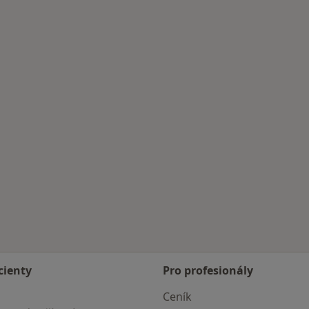
 Popelkou
cienty
Pro profesionály
Ceník