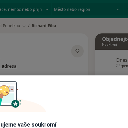
ace, nemoc nebo příjmení
Město nebo region
d Popelkou
Richard Eiba
Změna města
Objednejt
Neaktivní
o specializacích
e
Dnes
1 adresa
7 Srpen
Tento 
Rezervovat termín
Názory pacientů (1)
ujeme vaše soukromí