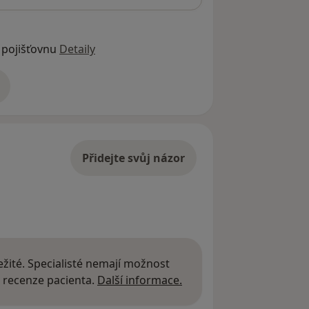
 pojišťovnu
Detaily
adrese
Přidejte svůj názor
žité. Specialisté nemají možnost
Další informace o názor
 recenze pacienta.
Další informace.