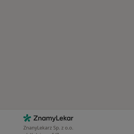
Kontakt
ZnamyLekar - Hlavní stránka
ZnanyLekarz Sp. z o.o.