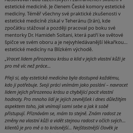
estetické medicíně. Je členem České komory estetické
medicíny. Téměř všechny své praktické zkušenosti v
estetické medicíně získal v Teheránu (Irán), kde
zpočátku stážoval a později pracoval po boku své
mentorky Dr. Hamideh Soltani, která patří ke světové
špičce ve svém oboru a je nejvyhledávanější lékařkou
estetické medicíny na Blízkém východě.
„Vracet lidem přirozenou krásu a klid v jejich vlastní kůži je
pro mě víc než práce...
Přeji si, aby estetická medicína byla dostupná každému,
kdo ji potřebuje. Svoji práci vnímám jako poslání – navracet
lidem jejich přirozenou krásu a chybějící pocit vlastní
hodnoty. Pro mnoho lidí je jejich zevnějšek i dnes důležitým
aspektem toho, jak vnímají sami sebe a jak k sobě
přistupují. Přiznávám se, mám to stejně. Znám radost ze
změny na vlastní kůži a vidět stejnou radost v očích svých
klientů je pro mě o to krásnější... Nejšťastnější člověk je