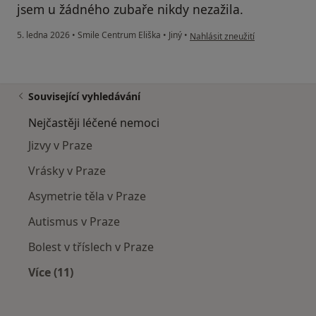
jsem u žádného zubaře nikdy nezažila.
podle názoru uživatele Monika R
5. ledna 2026
•
Smile Centrum Eliška
•
Jiný
•
Nahlásit zneužití
Související vyhledávání
Nejčastěji léčené nemoci
Jizvy v Praze
Vrásky v Praze
Asymetrie těla v Praze
Autismus v Praze
Bolest v tříslech v Praze
Více (11)
Více v kategorii: Nejčastěji léčené nemoci