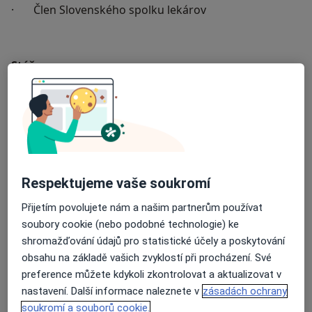
· Člen Slovenského spolku lekárov
Stáže:
· Hradec Králové: MDDr. Petra Gultová
o konzervační mikroskopická stomatologie
o (re)endodoncie
· Hradec Králové: MDDr. Tereza Šepsová
Respektujeme vaše soukromí
o konzervační mikroskopická stomatologie
Přijetím povolujete nám a našim partnerům používat
soubory cookie (nebo podobné technologie) ke
o (re)endodoncie
shromažďování údajů pro statistické účely a poskytování
obsahu na základě vašich zvyklostí při procházení. Své
· Tehrán, Irán: Dr. Adib Implant Center مرکز ایمپلنت‌ و
preference můžete kdykoli zkontrolovat a aktualizovat v
دندانپزشکی دکتر ادی.
nastavení. Další informace naleznete v
zásadách ochrany
o digitální implantolohie
soukromí a souborů cookie.