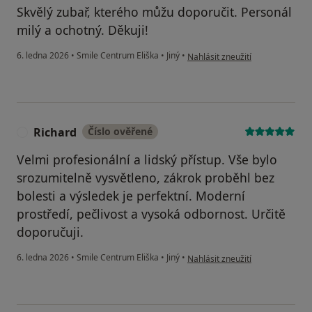
Skvělý zubař, kterého můžu doporučit. Personál
milý a ochotný. Děkuji!
podle názoru uživatele Kateřina
6. ledna 2026
•
Smile Centrum Eliška
•
Jiný
•
Nahlásit zneužití
Richard
Číslo ověřené
R
Velmi profesionální a lidský přístup. Vše bylo
srozumitelně vysvětleno, zákrok proběhl bez
bolesti a výsledek je perfektní. Moderní
prostředí, pečlivost a vysoká odbornost. Určitě
doporučuji.
podle názoru uživatele Richard
6. ledna 2026
•
Smile Centrum Eliška
•
Jiný
•
Nahlásit zneužití