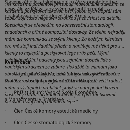
Slovenského lékařského spolku. Ve stomatologii se
„Ke každému pacientovi přistupuji individuálně a snažím se
neustále vzdělává, aby svým pacientům mohl
každému poskytovat takovou péči, jakou bych dopřál sám
poskytovat co nejšpičkovější ošetření.
sobě. Mojí často negativní stránkou je závislost na detailu.
Specializuji se především na konzervační stomatologii,
endodoncii a přímé kompozitní dostavby. Ze všeho nejraději
mám ale komunikaci se svými klienty. Za každým klientem
pro mě stojí individuální příběh a naplňuje mě dělat pro své
klienty to nejlepší a poskytovat lege artis péči. Mými
nejoblíbenějšími pacienty jsou zejména dospělí lidé s
Kvalifikace
panickým strachem ze zubaře. Pokaždé to vnímám jako
obrovský úspěch, když ke mně tak vystrašený klient začne
· Univerzita Karlova, Lékařská fakulta v Hradci
chodit s radostí a bez jakéhokoli strachu. Ještě větší radost
Králové – studijní program: Zubní lékařství
mám u výstupních prohlídek, když se nám podaří kazem
· PhD studium: Vysoká Škola Ekonómie
postižený chrup zachránit a klienti jsou pak motivovaní
a Manažmentu v Bratislave
pečovat o svůj chrup mnohem lépe.“
· Člen České komory estetické medicíny
· Člen České stomatologické komory