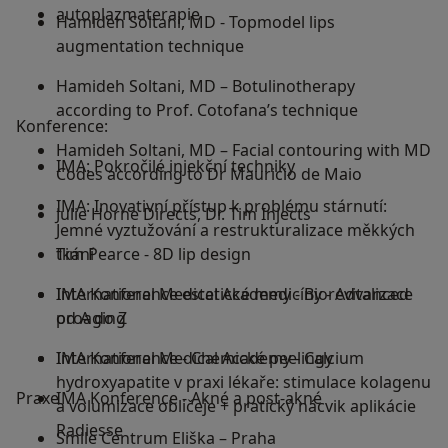
autoplazmaterapie
Hamideh Soltani, MD - Topmodel lips
augmentation technique
Hamideh Soltani, MD – Botulinotherapy
according to Prof. Cotofana’s technique
Konference:
Hamideh Soltani, MD – Facial contouring with MD
IMA: Pokročilé injekční techniky
Codes according to Dr Mauricio de Maio
IMA: Inovativní přístup k problému stárnutí:
Julie Horne Directs, Dr. Tim Injects
Jemné vyztužování a restrukturalizace měkkých
Tim Pearce - 8D lip design
tkání
International Medical Academy - Biorevitalizace
IMA Konference estetické medicíny - Advanced
od A do Z
proaging
International Medical Academy - Сalcium
IMA Konference - Chemické peelingy
hydroxyapatite v praxi lékaře: stimulace kolagenu
Praxe
IMA Konference - Akné a post-akné
a volumizace obličeje + pratický nácvik aplikácie
Radiesse
Smile Centrum Eliška – Praha