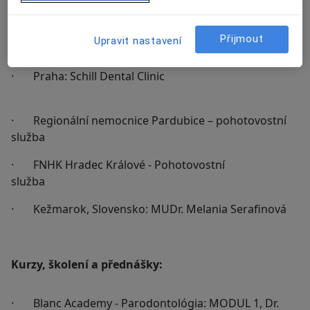
o implantologická protetika
Přijmout
Upravit nastavení
· Opava: TreeDK
· Praha: Schill Dental Clinic
· Regionální nemocnice Pardubice – pohotovostní
služba
· FNHK Hradec Králové - Pohotovostní
služba
· Kežmarok, Slovensko: MUDr. Melania Serafinová
Kurzy, školení a přednášky:
· Blanc Academy - Parodontológia: MODUL 1, Dr.