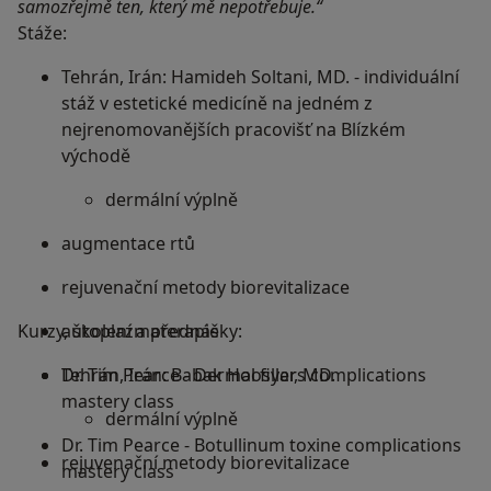
samozřejmě ten, který mě nepotřebuje.“
Stáže:
Tehrán, Irán: Hamideh Soltani, MD. - individuální
stáž v estetické medicíně na jedném z
nejrenomovanějších pracovišť na Blízkém
východě
dermální výplně
augmentace rtů
rejuvenační metody biorevitalizace
Kurzy, školení a přednášky:
autoplazmaterapie
Tehrán, Irán: Babak Hoosyar, MD.
Dr. Tim Pearce - Dermal fillers complications
mastery class
dermální výplně
Dr. Tim Pearce - Botullinum toxine complications
rejuvenační metody biorevitalizace
mastery class