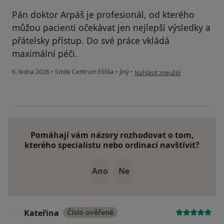
Pán doktor Arpáš je profesionál, od kterého
můžou pacienti očekávat jen nejlepší výsledky a
přátelsky přístup. Do své práce vkládá
maximální péči.
podle názoru uživatele Veronika
6. ledna 2026
•
Smile Centrum Eliška
•
Jiný
•
Nahlásit zneužití
Pomáhají vám názory rozhodovat o tom,
kterého specialistu nebo ordinaci navštívit?
Ano
Ne
Kateřina
Číslo ověřené
K