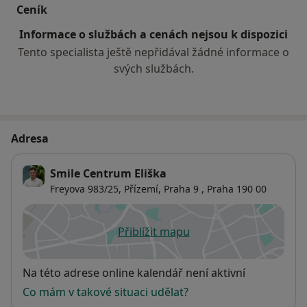
Retinol
Ceník
Hlavní příčiny hyperpigmentace a terapeutické
Informace o službách a cenách nejsou k dispozici
aspekty korekce
Tento specialista ještě nepřidával žádné informace o
svých službách.
Adresa
Smile Centrum Eliška
Freyova 983/25,
Přízemí,
Praha 9
,
Praha
190 00
Přiblížit mapu
se otevře v nové záložce
Dostupnost
Na této adrese online kalendář není aktivní
Co mám v takové situaci udělat?