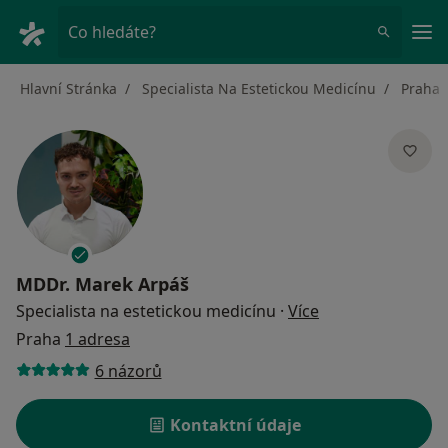
Hla
Co hledáte?
Hlavní Stránka
Specialista Na Estetickou Medicínu
Praha
MDDr.
Marek Arpáš
o specializacích
Specialista na estetickou medicínu
·
Více
Praha
1 adresa
6 názorů
Kontaktní údaje