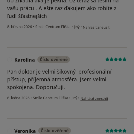
do zrkadla aká je pekná. Už teraz sa tešim na
vašu prácu . A ešte raz ďakujem ako robíte z
ľudí šťastnejších
podle názoru uživatele Andrea
8. března 2026
•
Smile Centrum Eliška
•
Jiný
•
Nahlásit zneužití
Karolina
Číslo ověřené
K
Pan doktor je velmi šikovný, profesionální
přístup, příjemná atmosféra. Jsem velmi
spokojena. Doporučuji.
podle názoru uživatele Karolina
6. ledna 2026
•
Smile Centrum Eliška
•
Jiný
•
Nahlásit zneužití
Veronika
Číslo ověřené
V