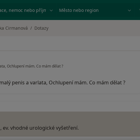
ace, nemoc nebo příjmení
Město nebo region
ka Cirmanová
Dotazy
rlata, Ochlupení mám. Co mám dělat ?
 malý penis a varlata, Ochlupení mám. Co mám dělat ?
 ev. vhodné urologické vyšetření.