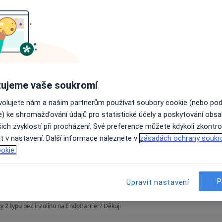
okaždé po masturbaci mě bolí kostrč a nutí mě t
rok mě trápí že, pokaždé po masturbaci mě bolí kostrč a
ždy místo stolice plno hlenu a dnes jsem tam viděl
ijde mi trapné toto řešit s rodiči
ujeme vaše soukromí
ovolujete nám a našim partnerům používat soubory cookie (nebo po
e) ke shromažďování údajů pro statistické účely a poskytování obs
ich zvyklostí při procházení. Své preference můžete kdykoli zkontro
t v nastavení. Další informace naleznete v
zásadách ochrany soukr
okie.
v místě bydliště. Dr. Vc
P
Upravit nastavení
y 2 typu bez inzulínu na EndoBarrier? Děkuji