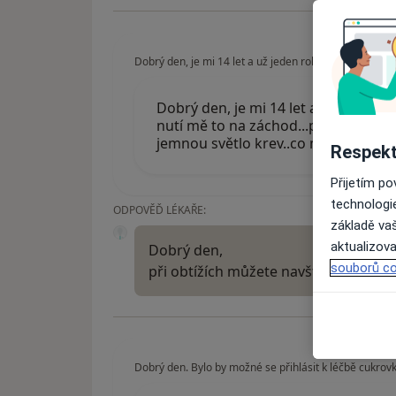
Dobrý den, je mi 14 let a už jeden rok mě trápí že, p
Dobrý den, je mi 14 let a už jeden 
nutí mě to na záchod...potom mám v
jemnou světlo krev..co mám dělat? Př
Respekt
Přijetím p
technologi
ODPOVĚĎ LÉKAŘE:
základě vaš
aktualizova
Dobrý den,
souborů co
při obtížích můžete navštívit urologa 
Dobrý den. Bylo by možné se přihlásit k léčbě cukrovk