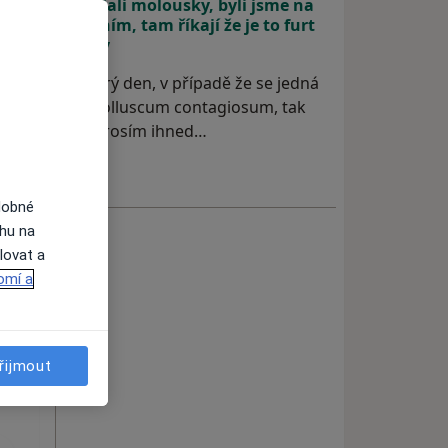
udělali molousky, byli jsme na
kožním, tam říkají že je to furt
okey
Dobrý den, v případě že se jedná
o molluscum contagiosum, tak
se prosím ihned…
dobné
ahu na
lovat a
omí a
řijmout