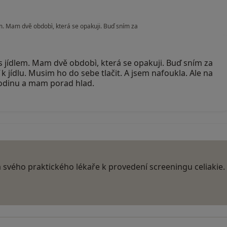
m. Mam dvě obdobì, která se opakuji. Buď sním za
 jídlem. Mam dvě obdobì, která se opakuji. Buď sním za
 jídlu. Musim ho do sebe tlačit. A jsem nafoukla. Ale na
odinu a mam porad hlad.
a svého praktického lékaře k provedení screeningu celiakie.