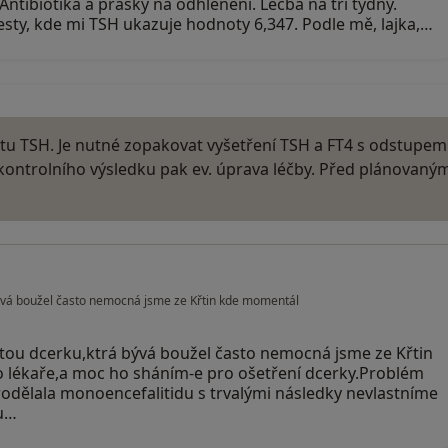
ntibiotika a prášky na odhlenění. Léčba na tři týdny.
sty, kde mi TSH ukazuje hodnoty 6,347. Podle mě, lajka,…
otu TSH. Je nutné zopakovat vyšetření TSH a FT4 s odstupem
 kontrolního výsledku pak ev. úprava léčby. Před plánovaný
ývá boužel často nemocná jsme ze Křtin kde momentál
ou dcerku,ktrá bývá boužel často nemocná jsme ze Křtin
ékaře,a moc ho sháním-e pro ošetření dcerky.Problém
prodělala monoencefalitidu s trvalými následky nevlastníme
su…