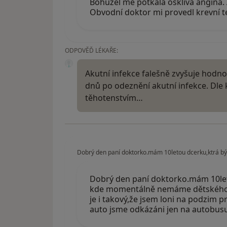
Bohužel mě potkala ošklivá angína. A
Obvodní doktor mi provedl krevní te
ODPOVĚĎ LÉKAŘE:
Akutní infekce falešně zvyšuje hodn
dnů po odeznění akutní infekce. Dle
těhotenstvím…
Dobrý den paní doktorko.mám 10letou dcerku,ktrá b
Dobrý den paní doktorko.mám 10let
kde momentálně nemáme dětského l
je i takový,že jsem loni na podzim 
auto jsme odkázáni jen na autobu