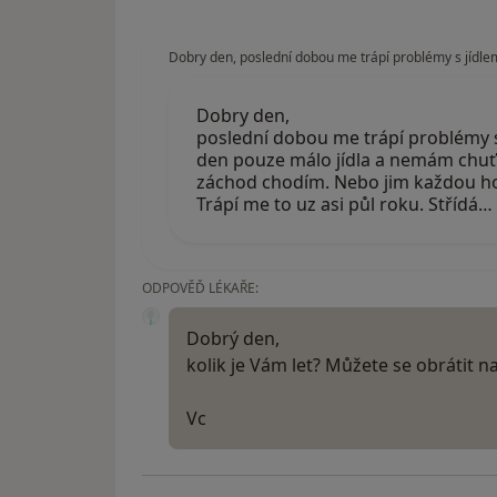
Dobry den, poslední dobou me trápí problémy s jídle
Dobry den,
poslední dobou me trápí problémy s
den pouze málo jídla a nemám chuť k
záchod chodím. Nebo jim každou h
Trápí me to uz asi půl roku. Střídá…
ODPOVĚĎ LÉKAŘE:
Dobrý den,
kolik je Vám let? Můžete se obrátit n
Vc