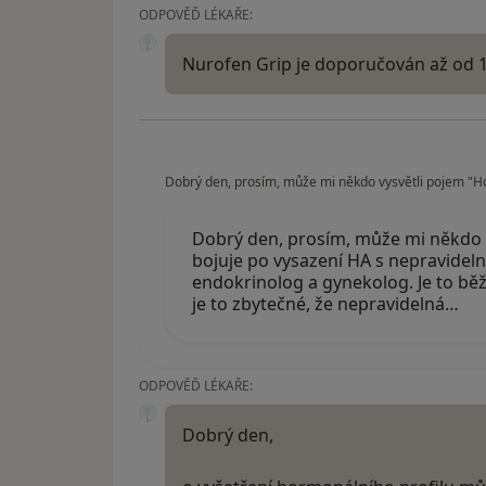
ODPOVĚĎ LÉKAŘE:
Nurofen Grip je doporučován až od 12
Dobrý den, prosím, může mi někdo vysvětli pojem "Ho
Dobrý den, prosím, může mi někdo v
bojuje po vysazení HA s nepravideln
endokrinolog a gynekolog. Je to běž
je to zbytečné, že nepravidelná…
ODPOVĚĎ LÉKAŘE:
Dobrý den,