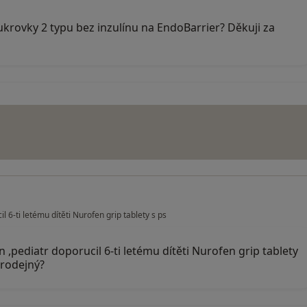
cukrovky 2 typu bez inzulínu na EndoBarrier? Děkuji za
l 6-ti letému dítěti Nurofen grip tablety s ps
 ,pediatr doporucil 6-ti letému dítěti Nurofen grip tablety
prodejný?