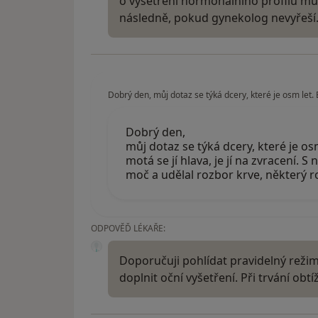
o vyšetření hormonálního profilu m
následně, pokud gynekolog nevyřeší
Dobrý den, můj dotaz se týká dcery, které je osm let. 
Dobrý den,
můj dotaz se týká dcery, které je os
motá se jí hlava, je jí na zvracení. S 
moč a udělal rozbor krve, některý ro
ODPOVĚĎ LÉKAŘE:
Doporučuji pohlídat pravidelný režim
doplnit oční vyšetření. Při trvání ob