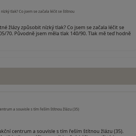
ízký tlak? Co jsem se začala léčit se štítnou
é žlázy způsobit nízký tlak? Co jsem se začala léčit se
a 105/70. Původně jsem měla tlak 140/90. Tlak mě teď hodně
ntrum a souvisle s tím řeším štítnou žlázu (35)
ční centrum a souvisle s tím řeším štítnou žlázu (35).