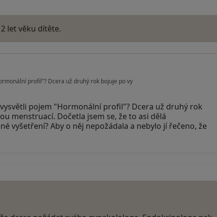
 let věku dítěte.
rmonální profil"? Dcera už druhý rok bojuje po vy
ysvětli pojem "Hormonální profil"? Dcera už druhý rok
ou menstruací. Dočetla jsem se, že to asi dělá
né vyšetření? Aby o něj nepožádala a nebylo jí řečeno, že