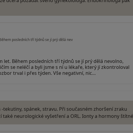
ůže dcera požádat svého gynekolologa. Endokrinologa pak
.
Během posledních tří týdnů se jí prý dělá nev
m let. Během posledních tří týdnů se jí prý dělá nevolno,
ničím se neléčí a byli jsme s ní u lékaře, který jí zkontroloval
zbor trval i přes týden. Vše negativní, nic…
 -tekutiny, spánek, stravu. Při současném zhoršení zraku
tíží také neurologické vyšetření a ORL. Ionty a hormony štítn