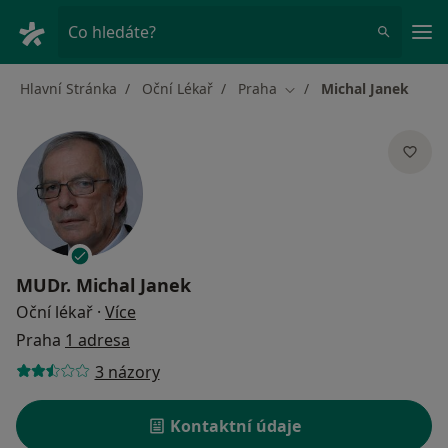
Hla
Co hledáte?
Hlavní Stránka
Oční Lékař
Praha
Michal Janek
Změna města
MUDr.
Michal Janek
o specializacích
Oční lékař
·
Více
Praha
1 adresa
3 názory
Kontaktní údaje