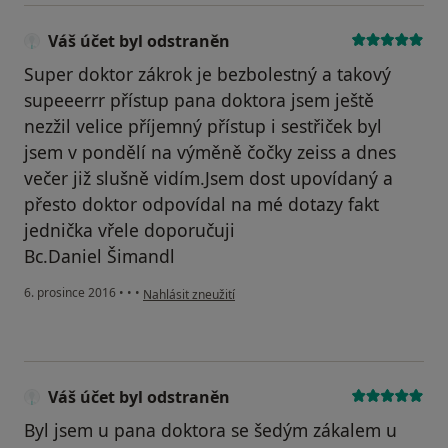
Váš účet byl odstraněn
Super doktor zákrok je bezbolestný a takový
supeeerrr přístup pana doktora jsem ještě
nezžil velice příjemný přístup i sestřiček byl
jsem v pondělí na výměně čočky zeiss a dnes
večer již slušně vidím.Jsem dost upovídaný a
přesto doktor odpovídal na mé dotazy fakt
jednička vřele doporučuji
Bc.Daniel Šimandl
podle názoru uživatele Váš účet byl odstraněn
6. prosince 2016
•
•
•
Nahlásit zneužití
Váš účet byl odstraněn
Byl jsem u pana doktora se šedým zákalem u