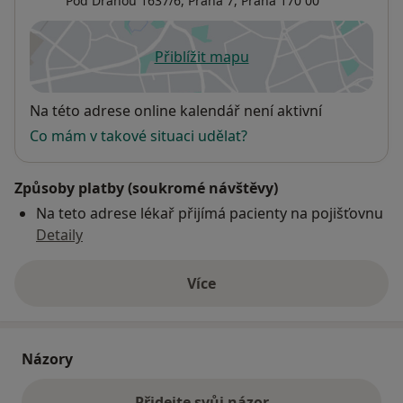
Pod Dráhou 1637/6,
Praha 7
,
Praha
170 00
Přiblížit mapu
se otevře v nové záložce
Dostupnost
Na této adrese online kalendář není aktivní
Co mám v takové situaci udělat?
Způsoby platby (soukromé návštěvy)
Na teto adrese lékař přijímá pacienty na pojišťovnu
Detaily
Více
o adrese
Názory
Přidejte svůj názor