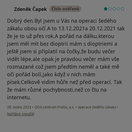
Zdeněk Čapek
Číslo ověřené
Z
Dobrý den.Byl jsem u Vás na operaci šedého
zákalu obou očí.A to 13.12.2021a 20.12.2021 tak
že je to už přes rok.A pořád na dálku,kterou
jsem měl mít bez dioptrii mám s dioptriemi a
ještě jsem si připlatil na čočky,že budu večer
vidět lépe,ale opak je pravdou večer mám vše
rozmazané což jsem předtím neměl a také mě
oči pořád bolí,jako když v nich mám
písek.Celkově vidim hůře než před operací. Tak
že mám různé pochybnosti,než co čtu na
internetu.
28. ledna 2023
•
Oční centrum Praha, a.s.
•
operace šedého zákalu
•
podle názoru uživatele Zdeněk Čapek
Nahlásit zneužití