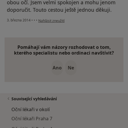
obou očí. Jsem velmi spokojen a mohu jenom
doporučit. Touto cestou ještě jednou děkuji.
podle názoru uživatele Váš účet byl odstraněn
3. března 2014
•
•
•
Nahlásit zneužití
Pomáhají vám názory rozhodovat o tom,
kterého specialistu nebo ordinaci navštívit?
Ano
Ne
Související vyhledávání
Oční lékaři v okolí
Oční lékaři Praha 7