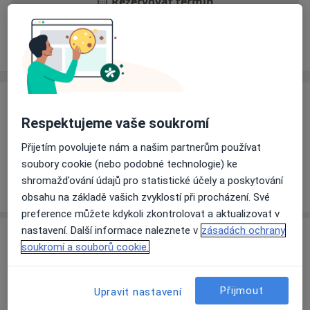
Rezervovat termín
Ceník
Adresy
Názory pacientů
Ceník
Respektujeme vaše soukromí
Informace o službách a cenách nejsou k dispozici
Přijetím povolujete nám a našim partnerům používat
Tento specialista ještě nepřidával žádné informace o
soubory cookie (nebo podobné technologie) ke
svých službách.
shromažďování údajů pro statistické účely a poskytování
obsahu na základě vašich zvyklostí při procházení. Své
preference můžete kdykoli zkontrolovat a aktualizovat v
nastavení. Další informace naleznete v
zásadách ochrany
Adresa
soukromí a souborů cookie.
Ordinace
Tábor
Přijmout
Upravit nastavení