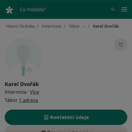
Hla
Co hledáte?
Hlavní Stránka
Internista
Tábor
Karel Dvořák
Změna města
Karel Dvořák
o specializacích
Internista
·
Více
Tábor
1 adresa
Kontaktní údaje