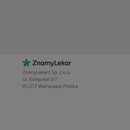
Kontakt
ZnamyLekar - Hlavní stránka
ZnanyLekarz Sp. z o.o.
ul. Kolejowa 5/7
01-217 Warszawa, Polska