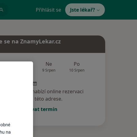
Přihlásit se
Jste lékař?
e se na ZnamyLekar.cz
Zítra
Ne
Po
Út
St
8 Srpen
9 Srpen
10 Srpen
11 Srpen
12 Srp
specialista nenabízí online rezervaci
termínu na této adrese.
Rezervovat termín
dobné
ahu na