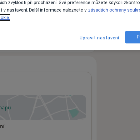
ich zvyklostí při procházení. Své preference můžete kdykoli zkontro
t v nastavení. Další informace naleznete v
zásadách ochrany soukr
okie.
ách nejsou k dispozici
ádné informace o svých službách.
P
Upravit nastavení
 mapu
 otevře v nové záložce
ní