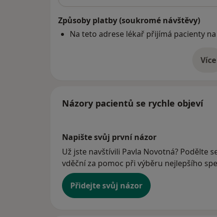
Způsoby platby (soukromé návštěvy)
Na teto adrese lékař přijímá pacienty na
Více
o 
Názory pacientů se rychle objeví
Napište svůj první názor
Už jste navštívili Pavla Novotná? Podělte s
vděční za pomoc při výběru nejlepšího spec
Přidejte svůj názor