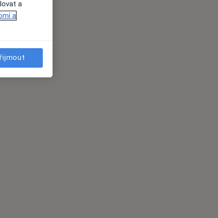
lovat a
omí a
řijmout