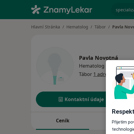
specializ
Hlavní Stránka
Hematolog
Tábor
Pavla Nov
Pavla Novotná
o speci
Hematolog
·
Více
Tábor
1 adresa
Kontaktní údaje
Respekt
Ceník
Adresy
Přijetím p
technologi