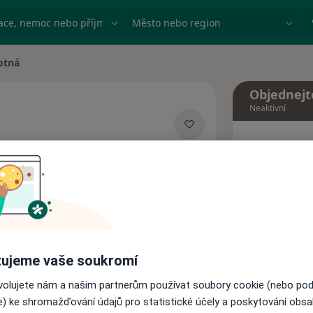
ace, nemoc nebo příjmení
Město nebo region
otná
Objednejt
Neaktivní
Dnes
alizacích
7 Srpen
Tento 
Rezervovat termín
ujeme vaše soukromí
Názory pacientů
ovolujete nám a našim partnerům používat soubory cookie (nebo po
e) ke shromažďování údajů pro statistické účely a poskytování obs