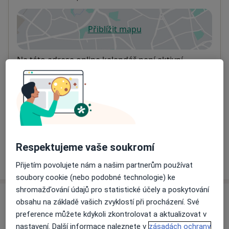
Přiblížit mapu
se otevře v nové záložce
Dostupnost
Na této adrese online kalendář není aktivní
Co mám v takové situaci udělat?
Způsoby platby (soukromé návštěvy)
Na teto adrese lékař přijímá pacienty na pojišťovnu
Detaily
Respektujeme vaše soukromí
Více
o adrese
Přijetím povolujete nám a našim partnerům používat
soubory cookie (nebo podobné technologie) ke
shromažďování údajů pro statistické účely a poskytování
Názory
obsahu na základě vašich zvyklostí při procházení. Své
preference můžete kdykoli zkontrolovat a aktualizovat v
Přidejte svůj názor
nastavení. Další informace naleznete v
zásadách ochrany