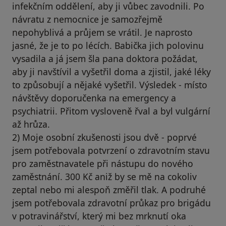
infekčním oddělení, aby ji vůbec zavodnili. Po
návratu z nemocnice je samozřejmě
nepohyblivá a průjem se vrátil. Je naprosto
jasné, že je to po lécích. Babička jich polovinu
vysadila a já jsem šla pana doktora požádat,
aby ji navštívil a vyšetřil doma a zjistil, jaké léky
to způsobují a nějaké vyšetřil. Výsledek - místo
návštěvy doporučenka na emergency a
psychiatrii. Přitom vysloveně řval a byl vulgární
až hrůza.
2) Moje osobní zkušenosti jsou dvě - poprvé
jsem potřebovala potvrzení o zdravotním stavu
pro zaměstnavatele při nástupu do nového
zaměstnání. 300 Kč aniž by se mě na cokoliv
zeptal nebo mi alespoň změřil tlak. A podruhé
jsem potřebovala zdravotní průkaz pro brigádu
v potravinářství, který mi bez mrknutí oka