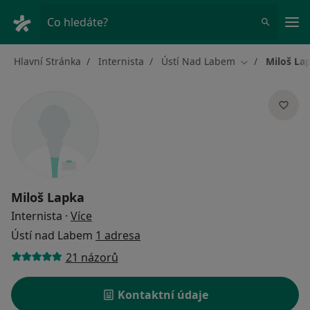
Hla
Co hledáte?
Hlavní Stránka
Internista
Ústí Nad Labem
Miloš La
Změna města
Miloš Lapka
o specializacích
Internista
·
Více
Ústí nad Labem
1 adresa
21 názorů
Kontaktní údaje