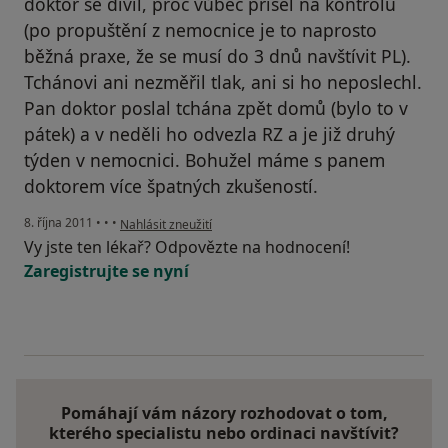
doktor se divil, proč vůbec přišel na kontrolu
(po propuštění z nemocnice je to naprosto
běžná praxe, že se musí do 3 dnů navštívit PL).
Tchánovi ani nezměřil tlak, ani si ho neposlechl.
Pan doktor poslal tchána zpět domů (bylo to v
pátek) a v neděli ho odvezla RZ a je již druhý
týden v nemocnici. Bohužel máme s panem
doktorem více špatných zkušeností.
podle názoru uživatele Váš účet byl odstraněn
8. října 2011
•
•
•
Nahlásit zneužití
Vy jste ten lékař? Odpovězte na hodnocení!
Zaregistrujte se nyní
Pomáhají vám názory rozhodovat o tom,
kterého specialistu nebo ordinaci navštívit?