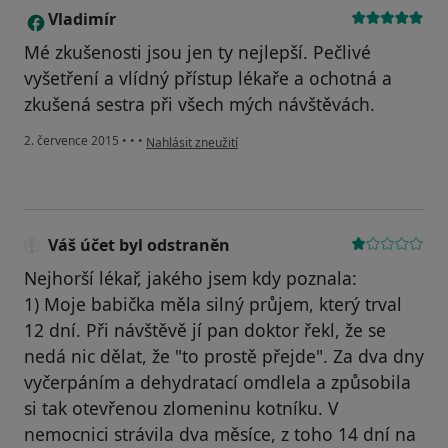
Vladimír
V
Mé zkušenosti jsou jen ty nejlepší. Pečlivé
vyšetření a vlídný přístup lékaře a ochotná a
zkušená sestra při všech mých návštěvách.
podle názoru uživatele Vladimír
2. července 2015
•
•
•
Nahlásit zneužití
Váš účet byl odstraněn
Nejhorší lékař, jakého jsem kdy poznala:
1) Moje babička měla silný průjem, který trval
12 dní. Při návštěvě jí pan doktor řekl, že se
nedá nic dělat, že "to prostě přejde". Za dva dny
vyčerpáním a dehydratací omdlela a způsobila
si tak otevřenou zlomeninu kotníku. V
nemocnici strávila dva měsíce, z toho 14 dní na