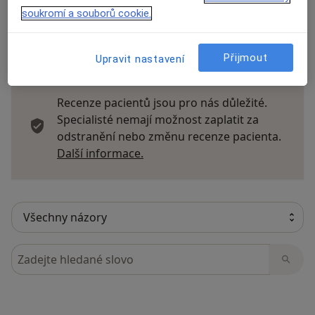
soukromí a souborů cookie.
21 názorů
Přijmout
Upravit nastavení
Recenze pacientů jsou pro nás důležité.
Specialisté nemají možnost zaplatit za
odstranění nebo změnu recenze pacienta.
Další informace o názorech
Další informace.
Hledejte v názorech