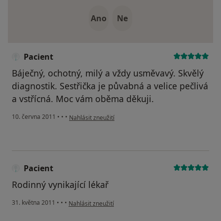
Ano
Ne
Pacient
Báječný, ochotný, milý a vždy usměvavý. Skvělý
diagnostik. Sestřička je půvabná a velice pečlivá
a vstřícná. Moc vám oběma děkuji.
podle názoru uživatele Pacient
10. června 2011
•
•
•
Nahlásit zneužití
Pacient
Rodinný vynikající lékař
podle názoru uživatele Pacient
31. května 2011
•
•
•
Nahlásit zneužití