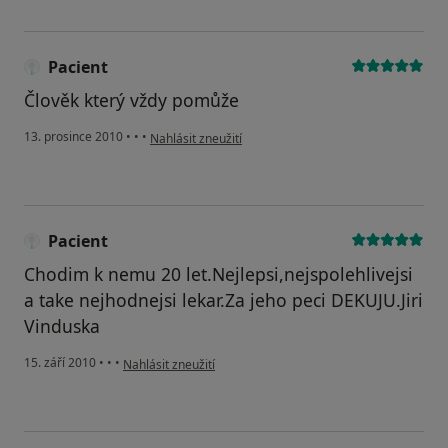
Pacient
Člověk který vždy pomůže
podle názoru uživatele Pacient
13. prosince 2010
•
•
•
Nahlásit zneužití
Pacient
Chodim k nemu 20 let.Nejlepsi,nejspolehlivejsi
a take nejhodnejsi lekar.Za jeho peci DEKUJU.Jiri
Vinduska
podle názoru uživatele Pacient
15. září 2010
•
•
•
Nahlásit zneužití