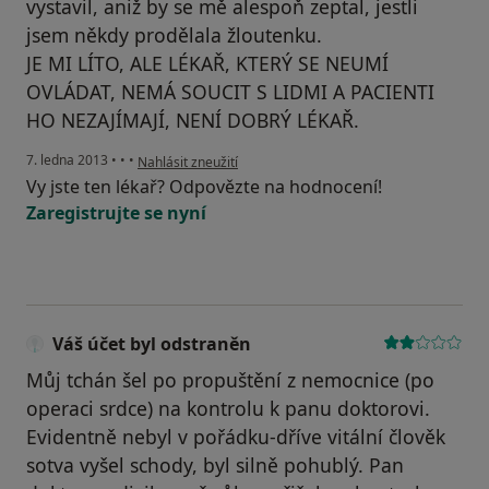
vystavil, aniž by se mě alespoň zeptal, jestli
jsem někdy prodělala žloutenku.
JE MI LÍTO, ALE LÉKAŘ, KTERÝ SE NEUMÍ
OVLÁDAT, NEMÁ SOUCIT S LIDMI A PACIENTI
HO NEZAJÍMAJÍ, NENÍ DOBRÝ LÉKAŘ.
podle názoru uživatele Váš účet byl odstraněn
7. ledna 2013
•
•
•
Nahlásit zneužití
Vy jste ten lékař? Odpovězte na hodnocení!
Zaregistrujte se nyní
Váš účet byl odstraněn
Můj tchán šel po propuštění z nemocnice (po
operaci srdce) na kontrolu k panu doktorovi.
Evidentně nebyl v pořádku-dříve vitální člověk
sotva vyšel schody, byl silně pohublý. Pan