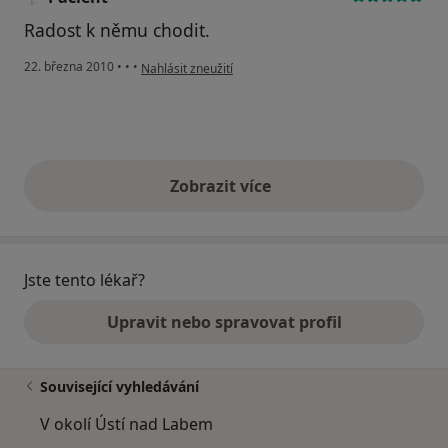
Radost k němu chodit.
podle názoru uživatele Pacient
22. března 2010
•
•
•
Nahlásit zneužití
Zobrazit více
výše uvedené názory
Jste tento lékař?
Upravit nebo spravovat profil
Související vyhledávání
V okolí Ústí nad Labem