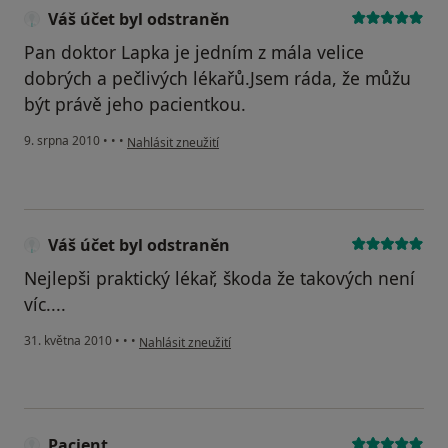
Váš účet byl odstraněn
Pan doktor Lapka je jedním z mála velice
dobrých a pečlivých lékařů.Jsem ráda, že můžu
být právě jeho pacientkou.
podle názoru uživatele Váš účet byl odstraněn
9. srpna 2010
•
•
•
Nahlásit zneužití
Váš účet byl odstraněn
Nejlepši praktický lékař, škoda že takových není
víc....
podle názoru uživatele Váš účet byl odstraněn
31. května 2010
•
•
•
Nahlásit zneužití
Pacient