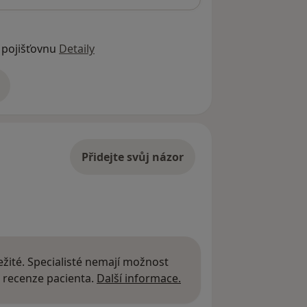
 pojišťovnu
Detaily
adrese
Přidejte svůj názor
žité. Specialisté nemají možnost
Další informace o názor
 recenze pacienta.
Další informace.