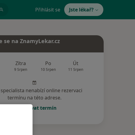
Přihlásit se
Jste lékař?
e se na ZnamyLekar.cz
Zítra
Po
Út
St
Čt
9 Srpen
10 Srpen
11 Srpen
12 Srpen
13 Srp
specialista nenabízí online rezervaci
termínu na této adrese.
Rezervovat termín