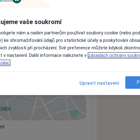
ujeme vaše soukromí
ách nejsou k dispozici
ádné informace o svých službách.
ovolujete nám a našim partnerům používat soubory cookie (nebo po
e) ke shromažďování údajů pro statistické účely a poskytování obs
ich zvyklostí při procházení. Své preference můžete kdykoli zkontro
t v nastavení. Další informace naleznete v
zásadách ochrany soukr
okie.
dia
P
Upravit nastavení
 mapu
 otevře v nové záložce
ní