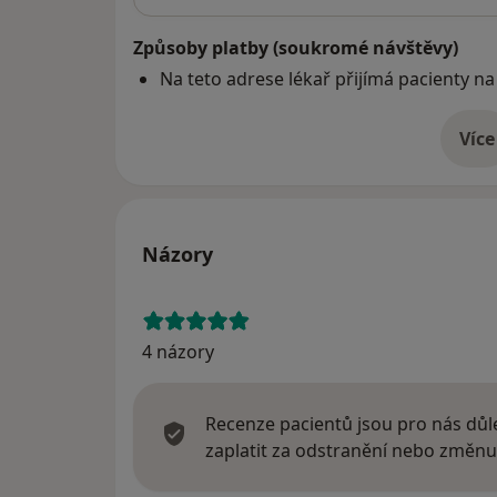
Způsoby platby (soukromé návštěvy)
Na teto adrese lékař přijímá pacienty na
Více
o 
Názory
4 názory
Recenze pacientů jsou pro nás důle
zaplatit za odstranění nebo změnu