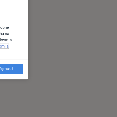
dobné
ahu na
lovat a
omí a
řijmout