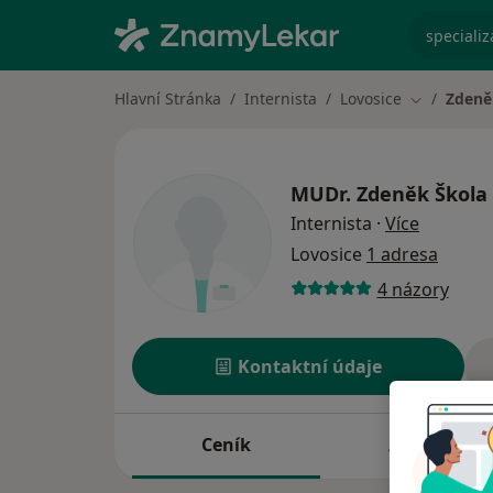
specializ
Hlavní Stránka
Internista
Lovosice
Zdeně
Změna měs
MUDr.
Zdeněk Škola
o special
Internista
·
Více
Lovosice
1 adresa
4 názory
Kontaktní údaje
Ceník
Adresy