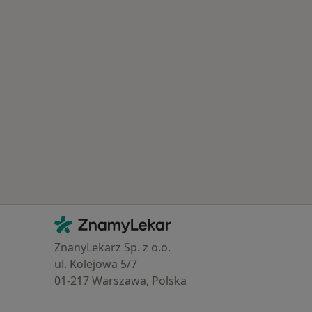
Kontakt
ZnamyLekar - Hlavní stránka
ZnanyLekarz Sp. z o.o.
ul. Kolejowa 5/7
01-217 Warszawa, Polska