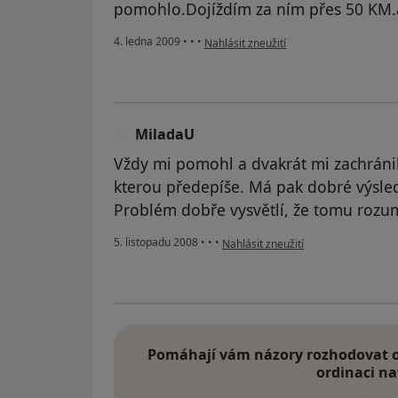
pomohlo.Dojíždím za ním přes 50 KM.a 
podle názoru uživatele Váš účet byl od
4. ledna 2009
•
•
•
Nahlásit zneužití
MiladaU
M
Vždy mi pomohl a dvakrát mi zachránil 
kterou předepíše. Má pak dobré výsled
Problém dobře vysvětlí, že tomu rozumí
podle názoru uživatele MiladaU
5. listopadu 2008
•
•
•
Nahlásit zneužití
Pomáhají vám názory rozhodovat o 
ordinaci na