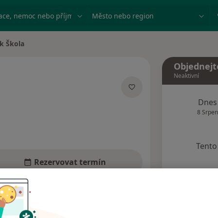
ace, nemoc nebo příjmení
Město nebo region
k Škola
ta
Objednejt
Neaktivní
izacích
Dnes
8 Srpen
Tento 
Rezervovat termín
Názory pacientů (4)