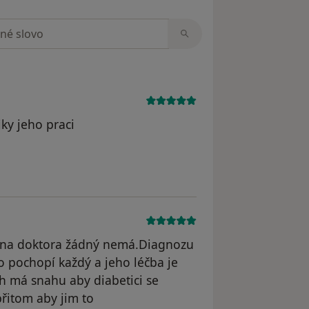
zorech
iky jeho praci
pana doktora žádný nemá.Diagnozu
to pochopí každý a jeho léčba je
ch má snahu aby diabetici se
řitom aby jim to