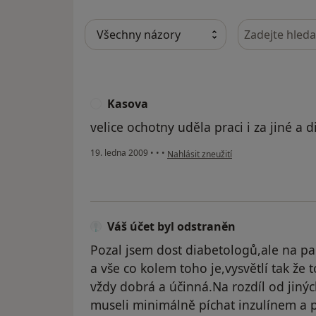
Hledejte v ná
Kasova
K
velice ochotny uděla praci i za jiné a d
podle názoru uživatele Kasova
19. ledna 2009
•
•
•
Nahlásit zneužití
Váš účet byl odstraněn
Pozal jsem dost diabetologů,ale na 
a vše co kolem toho je,vysvětlí tak že 
vždy dobrá a účinná.Na rozdíl od jiný
museli minimálně píchat inzulínem a p