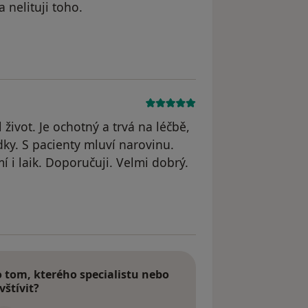
nelituji toho.
straněn
život. Je ochotný a trvá na léčbě,
ky. S pacienty mluví narovinu.
 i laik. Doporučuji. Velmi dobrý.
tom, kterého specialistu nebo
vštívit?