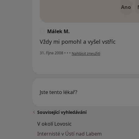
Ano
Málek M.
M
Vždy mi pomohl a vyšel vstříc
podle názoru uživatele Málek M.
31. října 2008
•
•
•
Nahlásit zneužití
Jste tento lékař?
Související vyhledávání
V okolí Lovosic
Internisté v Ústí nad Labem