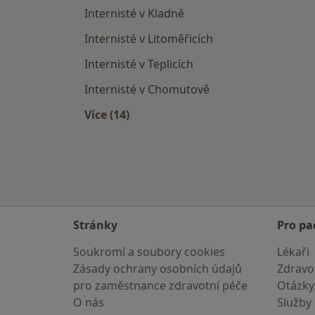
Internisté v Kladně
Internisté v Litoměřicích
Internisté v Teplicích
Internisté v Chomutově
Více (14)
Více v kategorii: V okolí Lovosic
Stránky
Pro pa
Soukromí a soubory cookies
Lékaři
Zásady ochrany osobních údajů
Zdravot
pro zaměstnance zdravotní péče
Otázky
O nás
Služby