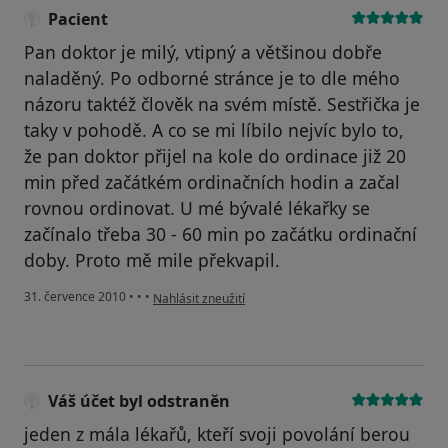
Pacient
Pan doktor je milý, vtipný a většinou dobře
naladěný. Po odborné stránce je to dle mého
názoru taktéž člověk na svém místě. Sestřička je
taky v pohodě. A co se mi líbilo nejvíc bylo to,
že pan doktor přijel na kole do ordinace již 20
min před začátkém ordinačních hodin a začal
rovnou ordinovat. U mé bývalé lékařky se
začínalo třeba 30 - 60 min po začátku ordinační
doby. Proto mě mile překvapil.
podle názoru uživatele Pacient
31. července 2010
•
•
•
Nahlásit zneužití
Váš účet byl odstraněn
jeden z mála lékařů, kteří svoji povolání berou