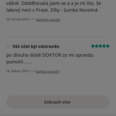
vážně. Odstěhovala jsem se a a je mi líto, že
takový není v Praze. Díky :-)Lenka Novotná
podle názoru uživatele Váš účet byl odstraněn
29. června 2010
•
•
•
Nahlásit zneužití
Váš účet byl odstraněn
po dlouhe době DOKTOR co mi opravdu
pomohl.......
podle názoru uživatele Váš účet byl odstraněn
16. dubna 2010
•
•
•
Nahlásit zneužití
Zobrazit více
výše uvedené názory