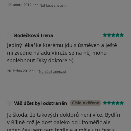
podle názoru uživatele Váš účet byl odstraněn
12. února 2012
•
•
•
Nahlásit zneužití
Bodečková Irena
B
Jediný lékař,ke kterému jdu s úsměven a ještě
mi zvedne náladu.Vím,že se na něj mohu
spolehnout.Díky doktore :-)
podle názoru uživatele Bodečková Irena
26. ledna 2012
•
•
•
Nahlásit zneužití
Váš účet byl odstraněn
Číslo ověřené
Je škoda, že takových doktorů není více. Bydlím
v Bílině což je dost daleko od Litoměřic ale
jeden čas jsem tam bydlela a měla i tu čest s