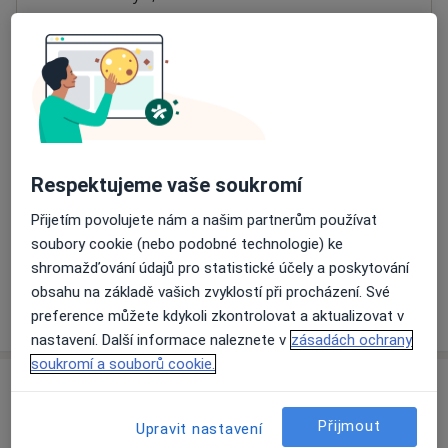
Přiblížit mapu
se otevře v nové záložce
Dostupnost
Na této adrese online kalendář není aktivní
Co mám v takové situaci udělat?
Respektujeme vaše soukromí
Způsoby platby (soukromé návštěvy)
Přijetím povolujete nám a našim partnerům používat
Na teto adrese lékař přijímá pacienty na pojišťovnu
soubory cookie (nebo podobné technologie) ke
Detaily
shromažďování údajů pro statistické účely a poskytování
obsahu na základě vašich zvyklostí při procházení. Své
Více
preference můžete kdykoli zkontrolovat a aktualizovat v
o adrese
nastavení. Další informace naleznete v
zásadách ochrany
soukromí a souborů cookie.
Názory
Přijmout
Upravit nastavení
Přidejte svůj názor