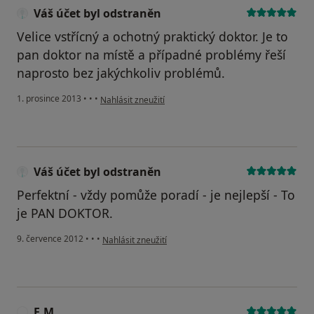
Váš účet byl odstraněn
Velice vstřícný a ochotný praktický doktor. Je to
pan doktor na místě a případné problémy řeší
naprosto bez jakýchkoliv problémů.
podle názoru uživatele Váš účet byl odstraněn
1. prosince 2013
•
•
•
Nahlásit zneužití
Váš účet byl odstraněn
Perfektní - vždy pomůže poradí - je nejlepší - To
je PAN DOKTOR.
podle názoru uživatele Váš účet byl odstraněn
9. července 2012
•
•
•
Nahlásit zneužití
E.M.
E