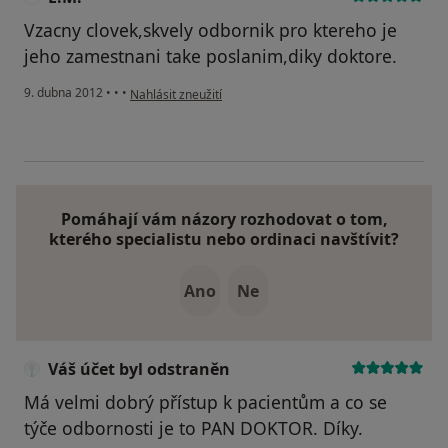
Vzacny clovek,skvely odbornik pro ktereho je
jeho zamestnani take poslanim,diky doktore.
podle názoru uživatele E.M.
9. dubna 2012
•
•
•
Nahlásit zneužití
Pomáhají vám názory rozhodovat o tom,
kterého specialistu nebo ordinaci navštívit?
Ano
Ne
Váš účet byl odstraněn
Má velmi dobrý přístup k pacientům a co se
týče odbornosti je to PAN DOKTOR. Díky.