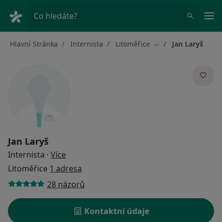
Hla
Co hledáte?
Hlavní Stránka
Internista
Litoměřice
Jan Laryš
Změna města
Jan Laryš
o specializacích
Internista
·
Více
Litoměřice
1 adresa
28 názorů
Kontaktní údaje