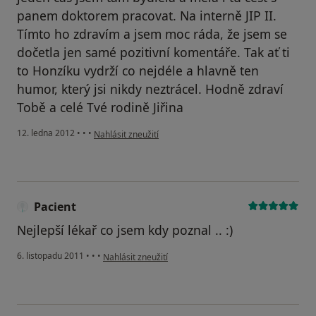
panem doktorem pracovat. Na interně JIP II.
Tímto ho zdravím a jsem moc ráda, že jsem se
dočetla jen samé pozitivní komentáře. Tak ať ti
to Honzíku vydrží co nejdéle a hlavně ten
humor, který jsi nikdy neztrácel. Hodně zdraví
Tobě a celé Tvé rodině Jiřina
podle názoru uživatele Váš účet byl odstraněn
12. ledna 2012
•
•
•
Nahlásit zneužití
Pacient
Nejlepší lékař co jsem kdy poznal .. :)
podle názoru uživatele Pacient
6. listopadu 2011
•
•
•
Nahlásit zneužití