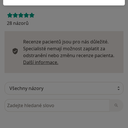
28 názorů
Recenze pacientů jsou pro nás důležité.
Specialisté nemají možnost zaplatit za
odstranění nebo změnu recenze pacienta.
Další informace o názorech
Další informace.
Hledejte v názorech