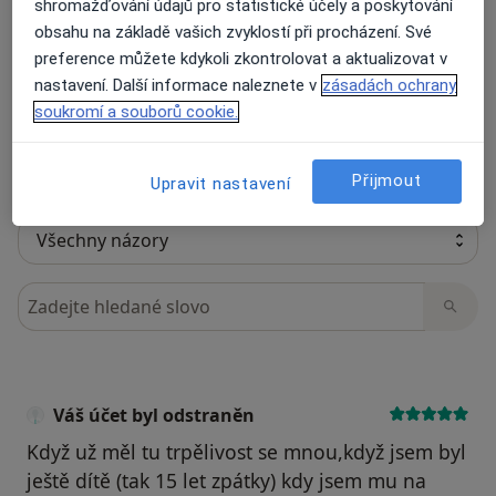
shromažďování údajů pro statistické účely a poskytování
obsahu na základě vašich zvyklostí při procházení. Své
Recenze pacientů jsou pro nás důležité.
preference můžete kdykoli zkontrolovat a aktualizovat v
Specialisté nemají možnost zaplatit za
nastavení. Další informace naleznete v
zásadách ochrany
odstranění nebo změnu recenze pacienta.
soukromí a souborů cookie.
Další informace o názorech
Další informace.
Přijmout
Upravit nastavení
Hledejte v názorech
Váš účet byl odstraněn
Když už měl tu trpělivost se mnou,když jsem byl
ještě dítě (tak 15 let zpátky) kdy jsem mu na