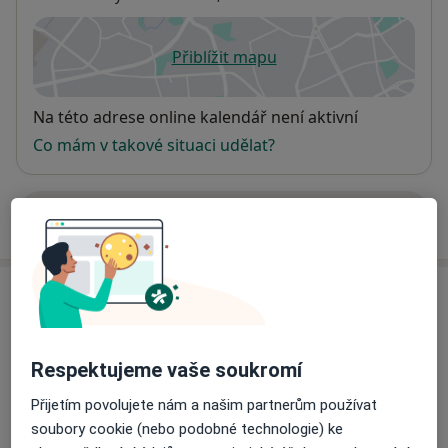
Přiblížit mapu
se otevře v nové záložce
Dostupnost
Na této adrese online kalendář není aktivní
Co mám v takové situaci udělat?
Více
o adrese
Názory
Přidejte svůj názor
Respektujeme vaše soukromí
Přijetím povolujete nám a našim partnerům používat
soubory cookie (nebo podobné technologie) ke
17 názorů