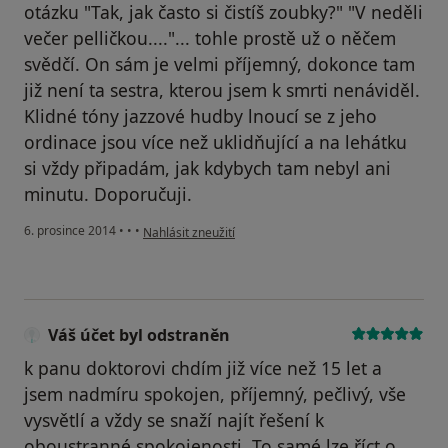
otázku "Tak, jak často si čistíš zoubky?" "V neděli
večer pelličkou...."... tohle prostě už o něčem
svědčí. On sám je velmi příjemný, dokonce tam
již není ta sestra, kterou jsem k smrti nenáviděl.
Klidné tóny jazzové hudby lnoucí se z jeho
ordinace jsou více než uklidňující a na lehátku
si vždy připadám, jak kdybych tam nebyl ani
minutu. Doporučuji.
podle názoru uživatele Váš účet byl odstraněn
6. prosince 2014
•
•
•
Nahlásit zneužití
Váš účet byl odstraněn
k panu doktorovi chdím již více než 15 let a
jsem nadmíru spokojen, příjemný, pečlivý, vše
vysvětlí a vždy se snaží najít řešení k
oboustranné spokojenosti. To samé lze říct o