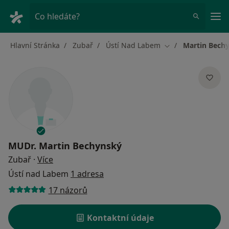
Hla
Co hledáte?
Hlavní Stránka
Zubař
Ústí Nad Labem
Martin Bech
Změna města
MUDr.
Martin Bechynský
o specializacích
Zubař
·
Více
Ústí nad Labem
1 adresa
17 názorů
Kontaktní údaje