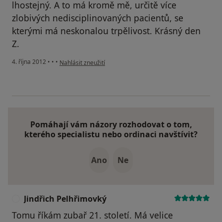
lhostejný. A to má kromě mě, určitě více
zlobivých nedisciplinovaných pacientů, se
kterými má neskonalou trpělivost. Krásný den
Z.
podle názoru uživatele Váš účet byl odstraněn
4. října 2012
•
•
•
Nahlásit zneužití
Pomáhají vám názory rozhodovat o tom,
kterého specialistu nebo ordinaci navštívit?
Ano
Ne
Jindřich Pelhřimovký
J
Tomu říkám zubař 21. století. Má velice