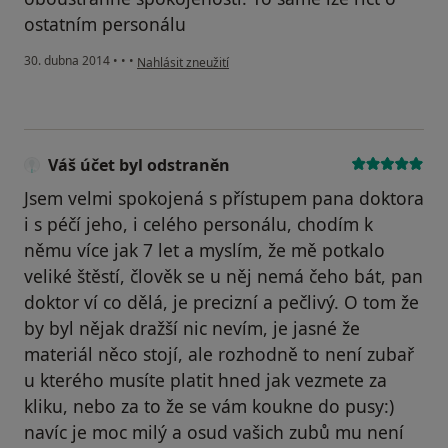
ostatním personálu
podle názoru uživatele Váš účet byl odstraněn
30. dubna 2014
•
•
•
Nahlásit zneužití
Váš účet byl odstraněn
Jsem velmi spokojená s přístupem pana doktora
i s péčí jeho, i celého personálu, chodím k
němu více jak 7 let a myslím, že mě potkalo
veliké štěstí, člověk se u něj nemá čeho bát, pan
doktor ví co dělá, je precizní a pečlivý. O tom že
by byl nějak dražší nic nevím, je jasné že
materiál něco stojí, ale rozhodně to není zubař
u kterého musíte platit hned jak vezmete za
kliku, nebo za to že se vám koukne do pusy:)
navíc je moc milý a osud vašich zubů mu není