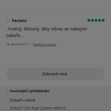
Pacient
..hodný, šikovný, díky němu se nebojím
zubaře...
podle názoru uživatele Pacient
14. února 2011
•
•
•
Nahlásit zneužití
Zobrazit více
výše uvedené názory
Související vyhledávání
Zubaři v okolí
Zubaři Ústí Nad Labem-Město