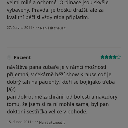
velmi milé a ochotné. Ordinace jsou skvěle
vybaveny. Pravda, je trošku dražší, ale za
kvalitní péči si vždy ráda připlatím.
podle názoru uživatele Pacient
27. června 2011
•
•
•
Nahlásit zneužití
Pacient
návštěva pana zubaře je v rámci možností
příjemná, v čekárně běží show Krause což je
dobrý tah na pacienty, kteří se bojí(jako třeba
já):)
pan dokrot mě zachránil od bolesti a navzdory
tomu, že jsem si za ní mohla sama, byl pan
doktor i sestříčka velice v pohodě.
podle názoru uživatele Pacient
15. dubna 2011
•
•
•
Nahlásit zneužití