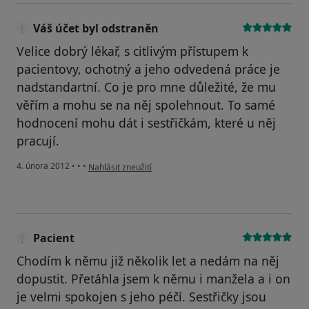
Váš účet byl odstraněn
Velice dobrý lékař, s citlivým přístupem k
pacientovy, ochotný a jeho odvedená práce je
nadstandartní. Co je pro mne důležité, že mu
věřím a mohu se na něj spolehnout. To samé
hodnocení mohu dát i sestřičkám, které u něj
pracují.
podle názoru uživatele Váš účet byl odstraněn
4. února 2012
•
•
•
Nahlásit zneužití
Pacient
Chodím k němu již několik let a nedám na něj
dopustit. Přetáhla jsem k němu i manžela a i on
je velmi spokojen s jeho péčí. Sestřičky jsou