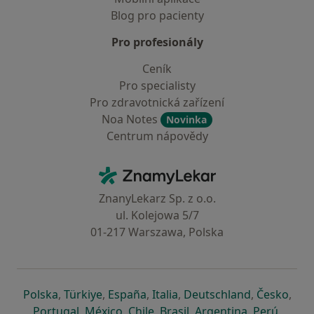
Blog pro pacienty
Pro profesionály
Ceník
Pro specialisty
Pro zdravotnická zařízení
Noa Notes
Novinka
Centrum nápovědy
Kontakt
ZnamyLekar - Hlavní stránka
ZnanyLekarz Sp. z o.o.
ul. Kolejowa 5/7
01-217 Warszawa, Polska
se otevře v nové záložce
se otevře v nové záložce
se otevře v nové záložce
se otevře v nové záložce
se otevře v 
se o
Polska
,
Türkiye
,
España
,
Italia
,
Deutschland
,
Česko
,
se otevře v nové záložce
se otevře v nové záložce
se otevře v nové záložce
se otevře v nové záložc
se otevře v 
se ote
Portugal
,
México
,
Chile
,
Brasil
,
Argentina
,
Perú
,