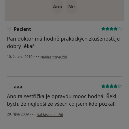
Ano
Ne
Pacient
Pan doktor má hodně praktických zkušeností,je
dobrý lékař
podle názoru uživatele Pacient
10. června 2010
•
•
•
Nahlásit zneužití
aaa
A
Ano ta sestřička je opravdu mooc hodná. Řekl
bych, že nejlepší ze všech co jsem kde pozkal!
podle názoru uživatele aaa
29. října 2009
•
•
•
Nahlásit zneužití