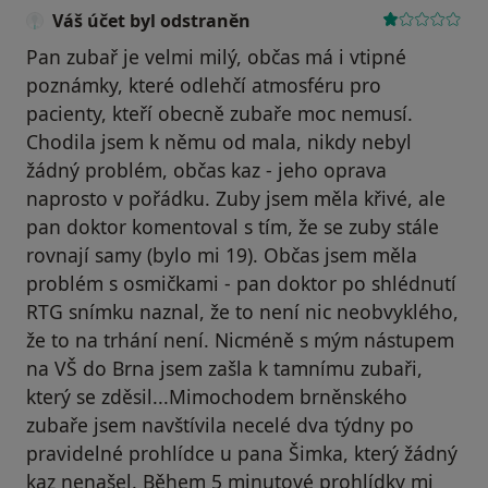
Váš účet byl odstraněn
Pan zubař je velmi milý, občas má i vtipné
poznámky, které odlehčí atmosféru pro
pacienty, kteří obecně zubaře moc nemusí.
Chodila jsem k němu od mala, nikdy nebyl
žádný problém, občas kaz - jeho oprava
naprosto v pořádku. Zuby jsem měla křivé, ale
pan doktor komentoval s tím, že se zuby stále
rovnají samy (bylo mi 19). Občas jsem měla
problém s osmičkami - pan doktor po shlédnutí
RTG snímku naznal, že to není nic neobvyklého,
že to na trhání není. Nicméně s mým nástupem
na VŠ do Brna jsem zašla k tamnímu zubaři,
který se zděsil...Mimochodem brněnského
zubaře jsem navštívila necelé dva týdny po
pravidelné prohlídce u pana Šimka, který žádný
kaz nenašel. Během 5 minutové prohlídky mi