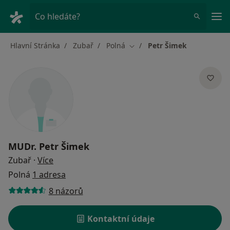
Hla
Co hledáte?
Hlavní Stránka
Zubař
Polná
Petr Šimek
Změna města
MUDr.
Petr Šimek
o specializacích
Zubař
·
Více
Polná
1 adresa
8 názorů
Kontaktní údaje