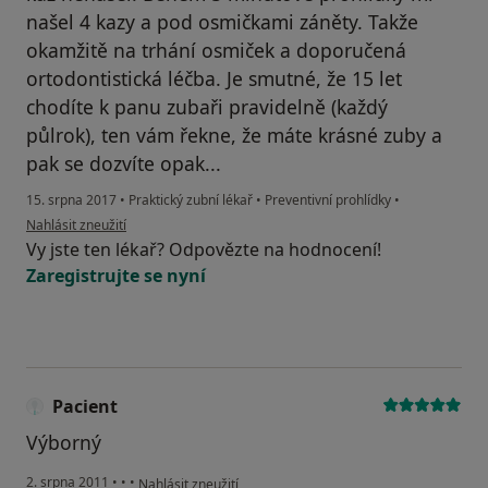
našel 4 kazy a pod osmičkami záněty. Takže
okamžitě na trhání osmiček a doporučená
ortodontistická léčba. Je smutné, že 15 let
chodíte k panu zubaři pravidelně (každý
půlrok), ten vám řekne, že máte krásné zuby a
pak se dozvíte opak...
15. srpna 2017
•
Praktický zubní lékař
•
Preventivní prohlídky
•
podle názoru uživatele Váš účet byl odstraněn
Nahlásit zneužití
Vy jste ten lékař? Odpovězte na hodnocení!
Zaregistrujte se nyní
Pacient
Výborný
podle názoru uživatele Pacient
2. srpna 2011
•
•
•
Nahlásit zneužití