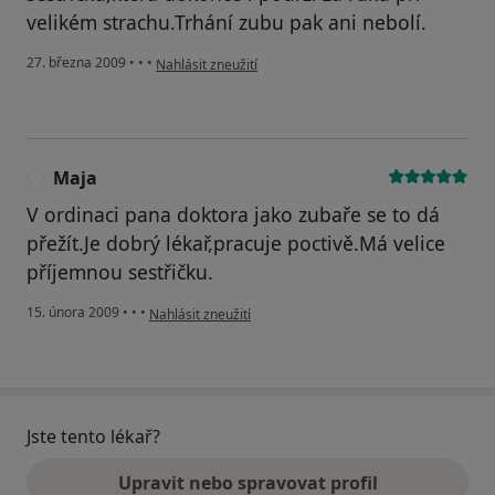
velikém strachu.Trhání zubu pak ani nebolí.
podle názoru uživatele Pavla
27. března 2009
•
•
•
Nahlásit zneužití
Maja
M
V ordinaci pana doktora jako zubaře se to dá
přežít.Je dobrý lékař,pracuje poctivě.Má velice
příjemnou sestřičku.
podle názoru uživatele Maja
15. února 2009
•
•
•
Nahlásit zneužití
Jste tento lékař?
Upravit nebo spravovat profil