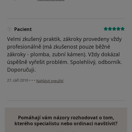
Pacient
Velmi zkušený praktik, zákroky provedeny vždy
profesionálně (má zkušenost pouze běžné
zákroky - plomba, zubní kámen). Vždy dokázal
úspěšně vyřešit problém. Spolehlivý, odborník.
Doporučuji.
podle názoru uživatele Pacient
27. září 2010
•
•
•
Nahlásit zneužití
Pomáhají vám názory rozhodovat o tom,
kterého specialistu nebo ordinaci navštívit?