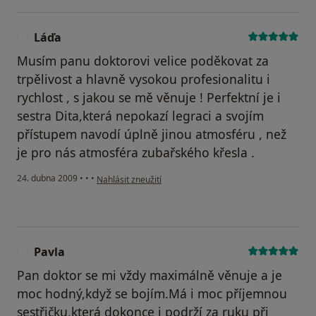
Láďa
L
Musím panu doktorovi velice poděkovat za
trpělivost a hlavně vysokou profesionalitu i
rychlost , s jakou se mě věnuje ! Perfektní je i
sestra Dita,která nepokazí legraci a svojím
přístupem navodí úplně jinou atmosféru , než
je pro nás atmosféra zubařského křesla .
podle názoru uživatele Láďa
24. dubna 2009
•
•
•
Nahlásit zneužití
Pavla
P
Pan doktor se mi vždy maximálně věnuje a je
moc hodný,když se bojím.Má i moc příjemnou
sestřičku,která dokonce i podrží za ruku při