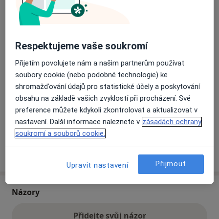
Přiblížit mapu
se otevře v nové záložce
Respektujeme vaše soukromí
Dostupnost
Na této adrese online kalendář není aktivní
Přijetím povolujete nám a našim partnerům používat
Co mám v takové situaci udělat?
soubory cookie (nebo podobné technologie) ke
shromažďování údajů pro statistické účely a poskytování
obsahu na základě vašich zvyklostí při procházení. Své
Způsoby platby (soukromé návštěvy)
preference můžete kdykoli zkontrolovat a aktualizovat v
Na teto adrese lékař přijímá pacienty na pojišťovnu
nastavení. Další informace naleznete v
zásadách ochrany
Detaily
soukromí a souborů cookie.
Více
o adrese
Přijmout
Upravit nastavení
Názory
Přidejte svůj názor