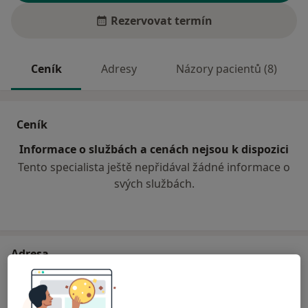
Rezervovat termín
Ceník
Adresy
Názory pacientů (8)
Ceník
Informace o službách a cenách nejsou k dispozici
Tento specialista ještě nepřidával žádné informace o
svých službách.
Adresa
Praktický zubní lékař
Varhánkova 227,
Polná
58813