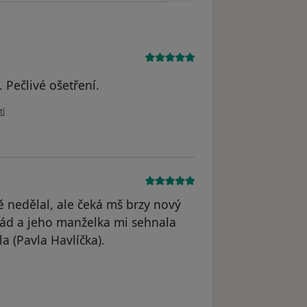
. Pečlivé ošetření.
živatele Zuzana Baraka
tí
ě nedělal, ale čeká mš brzy nový
rád a jeho manželka mi sehnala
a (Pavla Havlíčka).
odstraněn