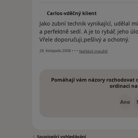
Carlos-vděčný klient
C
Jako zubní technik vynikající, udělal mi
a perfektně sedí. A je to rybář, jeho ú
Vřele doporučuji,pešlivý a ochotný.
podle názoru uživatele Carlos-vděč
28. listopadu 2008
•
•
•
Nahlásit zneužití
Pomáhají vám názory rozhodovat o 
ordinaci na
Ano
Související vyhledávání