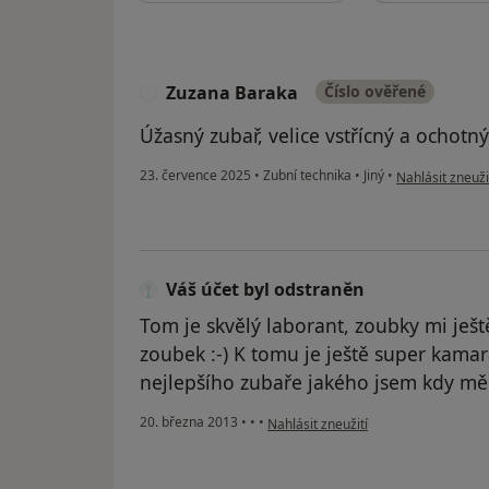
Zuzana Baraka
Číslo ověřené
Z
Úžasný zubař, velice vstřícný a ochotný
podle názoru u
23. července 2025
•
Zubní technika
•
Jiný
•
Nahlásit zneuži
Váš účet byl odstraněn
Tom je skvělý laborant, zoubky mi ješt
zoubek :-) K tomu je ještě super kama
nejlepšího zubaře jakého jsem kdy měl
podle názoru uživatele Váš účet byl 
20. března 2013
•
•
•
Nahlásit zneužití