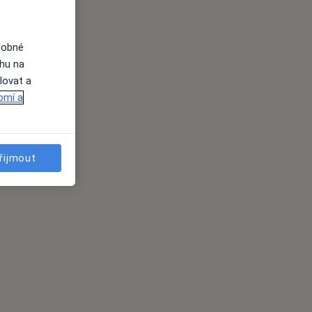
dobné
ahu na
lovat a
omí a
řijmout