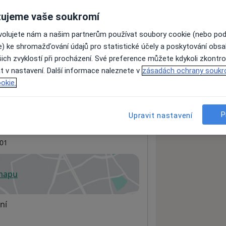
ujeme vaše soukromí
ovolujete nám a našim partnerům používat soubory cookie (nebo po
ách nejsou k dispozici
e) ke shromažďování údajů pro statistické účely a poskytování obs
ádné informace o svých službách.
ich zvyklostí při procházení. Své preference můžete kdykoli zkontro
t v nastavení. Další informace naleznete v
zásadách ochrany soukr
okie.
P
Upravit nastavení
01
 mapu
 otevře v nové záložce
ní