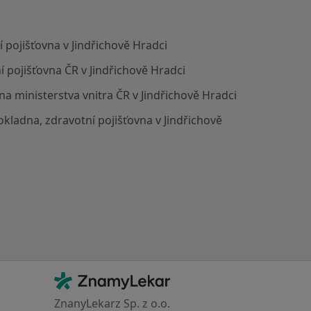
 pojišťovna v Jindřichově Hradci
í pojišťovna ČR v Jindřichově Hradci
na ministerstva vnitra ČR v Jindřichově Hradci
okladna, zdravotní pojišťovna v Jindřichově
Kontakt
ZnamyLekar - Hlavní stránka
ZnanyLekarz Sp. z o.o.