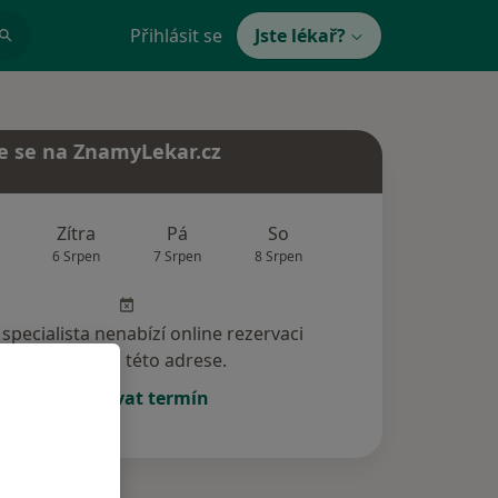
Přihlásit se
Jste lékař?
e se na ZnamyLekar.cz
Zítra
Pá
So
Ne
Po
6 Srpen
7 Srpen
8 Srpen
9 Srpen
10 Srp
specialista nenabízí online rezervaci
termínu na této adrese.
Rezervovat termín