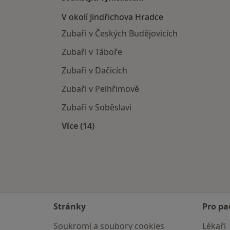
V okolí Jindřichova Hradce
Zubaři v Českých Budějovicích
Zubaři v Táboře
Zubaři v Dačicích
Zubaři v Pelhřimově
Zubaři v Soběslavi
Více (14)
Více v kategorii: V okolí Jindřichova 
Stránky
Pro pa
Soukromí a soubory cookies
Lékaři