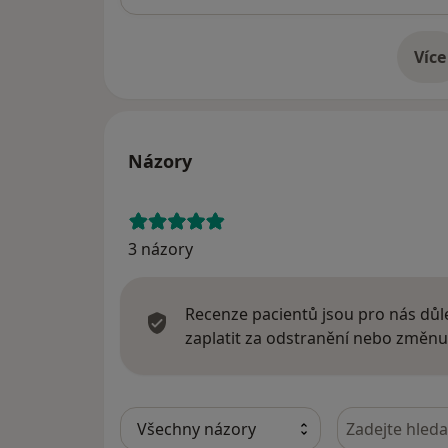
Více
o 
Názory
3 názory
Recenze pacientů jsou pro nás důle
zaplatit za odstranění nebo změnu
Hledejte v ná