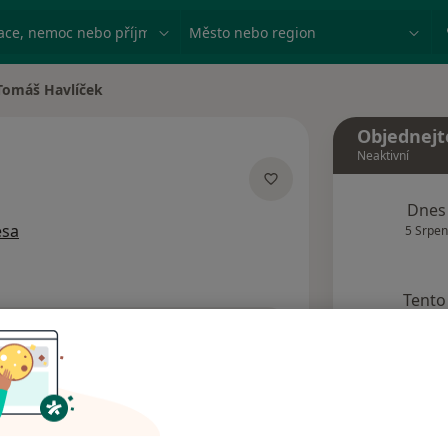
ace, nemoc nebo příjmení
Město nebo region
Tomáš Havlíček
a města
Objednejt
Neaktivní
ích
Dnes
esa
5 Srpen
Tento 
Rezervovat termín
Názory pacientů (3)