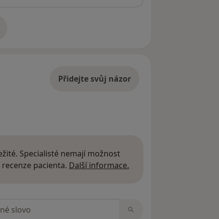
adrese
Přidejte svůj názor
žité. Specialisté nemají možnost
Další informace o názor
 recenze pacienta.
Další informace.
zorech