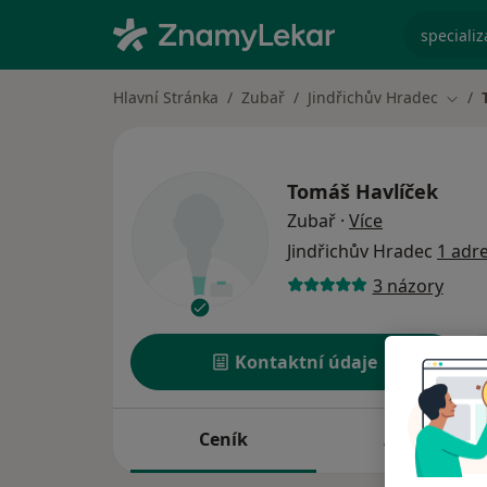
specializ
Hlavní Stránka
Zubař
Jindřichův Hradec
Změn
Tomáš Havlíček
o specializac
Zubař
·
Více
Jindřichův Hradec
1 adr
3 názory
Kontaktní údaje
Ceník
Adresy