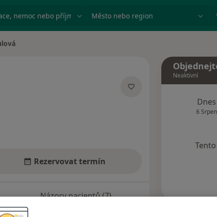
ace, nemoc nebo příjmení
Město nebo region
ulová
Objednejt
Neaktivní
ích
Dnes
6 Srpen
Tento 
Rezervovat termín
Názory pacientů (7)