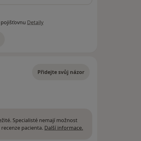
 pojišťovnu
Detaily
adrese
Přidejte svůj názor
žité. Specialisté nemají možnost
Další informace o názor
 recenze pacienta.
Další informace.