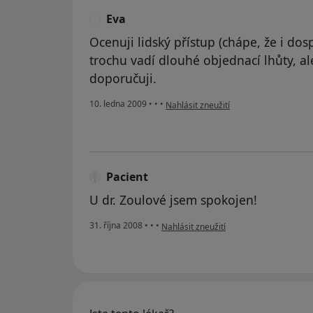
Eva
E
Ocenuji lidský přístup (chápe, že i dosp
trochu vadí dlouhé objednací lhůty, ale
doporučuji.
podle názoru uživatele Eva
10. ledna 2009
•
•
•
Nahlásit zneužití
Pacient
U dr. Zoulové jsem spokojen!
podle názoru uživatele Pacient
31. října 2008
•
•
•
Nahlásit zneužití