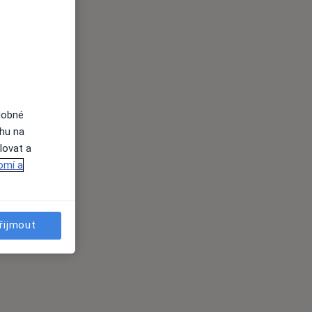
dobné
ahu na
lovat a
omí a
řijmout