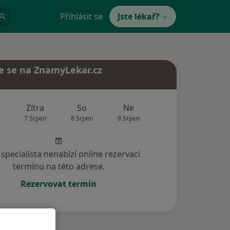
Přihlásit se
Jste lékař?
e se na ZnamyLekar.cz
Zítra
So
Ne
Po
Út
7 Srpen
8 Srpen
9 Srpen
10 Srpen
11 Srp
specialista nenabízí online rezervaci
termínu na této adrese.
Rezervovat termín