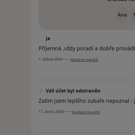
Ano
ja
J
Příjemná ,vždy poradí a dobře provádí 
podle názoru uživatele ja
1. dubna 2009
•
•
•
Nahlásit zneužití
Váš účet byl odstraněn
Zatím jsem lepšího zubaře nepoznal -
podle názoru uživatele Váš účet byl o
17. února 2009
•
•
•
Nahlásit zneužití