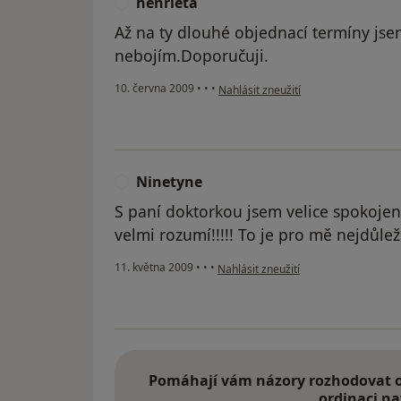
henrieta
H
Až na ty dlouhé objednací termíny jse
nebojím.Doporučuji.
podle názoru uživatele henrieta
10. června 2009
•
•
•
Nahlásit zneužití
Ninetyne
N
S paní doktorkou jsem velice spokojen 
velmi rozumí!!!!! To je pro mě nejdůleži
podle názoru uživatele Ninetyne
11. května 2009
•
•
•
Nahlásit zneužití
Pomáhají vám názory rozhodovat o 
ordinaci na