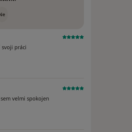
Ne
svoji práci
 jsem velmi spokojen
dstraněn