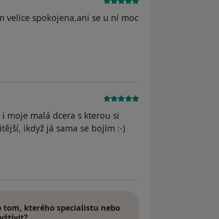
m velice spokojena,ani se u ní moc
i moje malá dcera s kterou si
tější, ikdyž já sama se bojím :-)
tom, kterého specialistu nebo
vštívit?