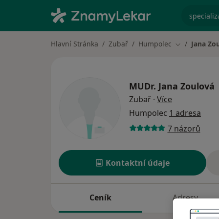
specializ
Hlavní Stránka
Zubař
Humpolec
Jana Zo
Změna města
MUDr.
Jana Zoulová
o specializac
Zubař
·
Více
Humpolec
1 adresa
7 názorů
Kontaktní údaje
Ceník
Adresy