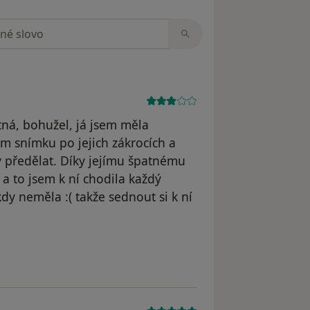
zorech
tná, bohužel, já jsem měla
m snímku po jejich zákrocích a
 předělat. Díky jejímu špatnému
y a to jsem k ní chodila každý
y neměla :( takže sednout si k ní