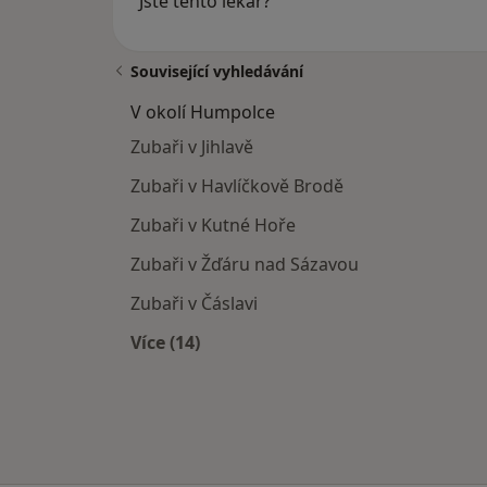
Jste tento lékař?
Související vyhledávání
V okolí Humpolce
Zubaři v Jihlavě
Zubaři v Havlíčkově Brodě
Zubaři v Kutné Hoře
Zubaři v Žďáru nad Sázavou
Zubaři v Čáslavi
Více (14)
Více v kategorii: V okolí Humpolce