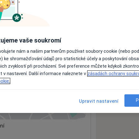
ách nejsou k dispozici
ádné informace o svých službách.
ujeme vaše soukromí
ovolujete nám a našim partnerům používat soubory cookie (nebo po
e) ke shromažďování údajů pro statistické účely a poskytování obs
ich zvyklostí při procházení. Své preference můžete kdykoli zkontro
t v nastavení. Další informace naleznete v
zásadách ochrany soukr
okie.
P
Upravit nastavení
 mapu
 otevře v nové záložce
ní