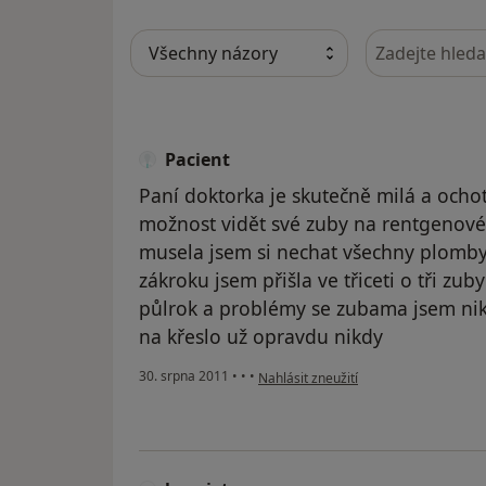
Hledejte v ná
Pacient
Paní doktorka je skutečně milá a ocho
možnost vidět své zuby na rentgenové
musela jsem si nechat všechny plomby
zákroku jsem přišla ve třiceti o tři zub
půlrok a problémy se zubama jsem nikd
na křeslo už opravdu nikdy
podle názoru uživatele Pacient
30. srpna 2011
•
•
•
Nahlásit zneužití