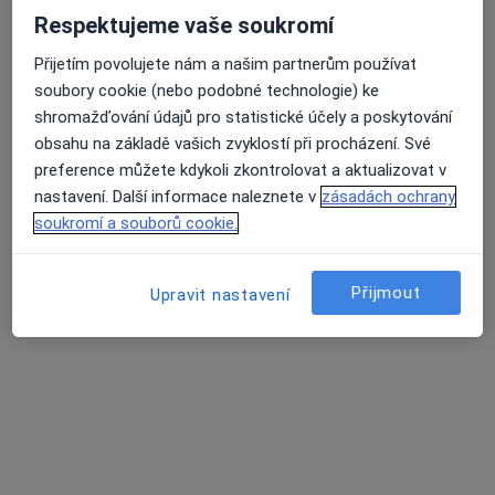
Respektujeme vaše soukromí
Adresa 1
Adresa 2
Přijetím povolujete nám a našim partnerům používat
soubory cookie (nebo podobné technologie) ke
Oldřichova 18, Praha
•
Mapa
shromažďování údajů pro statistické účely a poskytování
Apostolydent s.r.o.
obsahu na základě vašich zvyklostí při procházení. Své
preference můžete kdykoli zkontrolovat a aktualizovat v
Bělení zubů
10 000 Kč
nastavení. Další informace naleznete v
zásadách ochrany
Tento specialista nenabízí online rezervaci termínu na této adrese.
soukromí a souborů cookie.
Rezervovat termín
Přijmout
Upravit nastavení