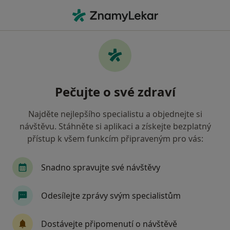
Hla
Zubař • Humpolec, vysočina
Filtry
• 1
Mapa
Doporučení zubaři s Oborová zdravotní
Pečujte o své zdraví
pojišťovna Humpolec
Jak řadíme výsledky vyhledávání?
Najděte nejlepšího specialistu a objednejte si
návštěvu. Stáhněte si aplikaci a získejte bezplatný
přístup k všem funkcím připraveným pro vás:
Snadno spravujte své návštěvy
Odesílejte zprávy svým specialistům
MUDr. Marie Khecková
Dostávejte připomenutí o návštěvě
Zubař