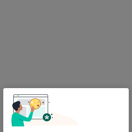
·
Více
Zubař
728 názorů
Na Poříčním právu 376/1, Praha
•
Mapa
HOLISTIC DENTAL AND PHYSIO CENTRE s.r.o.
Tento specialista nenabízí online rezervaci termínu na této adrese.
Rezervovat termín
Dr. Tetiana Vashchuk
·
Více
Zubař
142 názorů