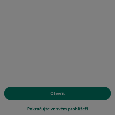
MUDr. Libuše Nováková
Zubař
2 názory
č.d. 143, Košetice
•
Mapa
Soukromá zubní ordinace
Tento specialista nenabízí online rezervaci termínu na této adrese.
Rezervovat termín
Otevřít
Pokračujte ve svém prohlížeči