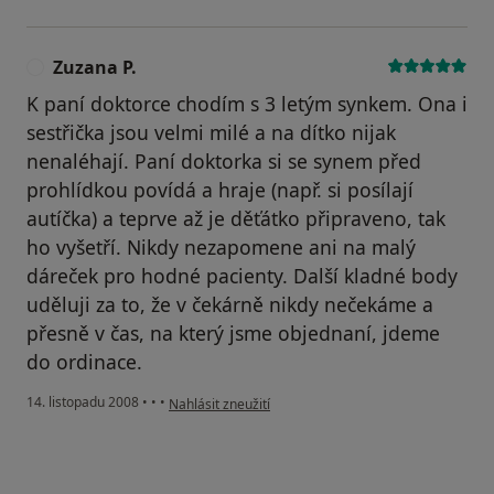
Zuzana P.
Z
K paní doktorce chodím s 3 letým synkem. Ona i
sestřička jsou velmi milé a na dítko nijak
nenaléhají. Paní doktorka si se synem před
prohlídkou povídá a hraje (např. si posílají
autíčka) a teprve až je děťátko připraveno, tak
ho vyšetří. Nikdy nezapomene ani na malý
dáreček pro hodné pacienty. Další kladné body
uděluji za to, že v čekárně nikdy nečekáme a
přesně v čas, na který jsme objednaní, jdeme
do ordinace.
podle názoru uživatele Zuzana P.
14. listopadu 2008
•
•
•
Nahlásit zneužití