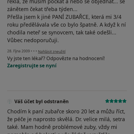
řekla, že musím počkat a nebo se objednat... se
zánětem čekat třeba týden...
Přešla jsem k jiné PANÍ ZUBAŘCE, která mi 3/4
roku předělávala vše co bylo špatně. A když k ní
chodila neteř se synovcem, tak také odešli...
Vůbec nedoporučuji.
podle názoru uživatele Váš účet byl odstraněn
28. října 2009
•
•
•
Nahlásit zneužití
Vy jste ten lékař? Odpovězte na hodnocení!
Zaregistrujte se nyní
Váš účet byl odstraněn
Chodím k paní zubařce skoro 20 let a můžu říct,
že péče je naprosto skvělá. Dr. velice milá, setra
také. Mam hodně problémové zuby, vždy mi