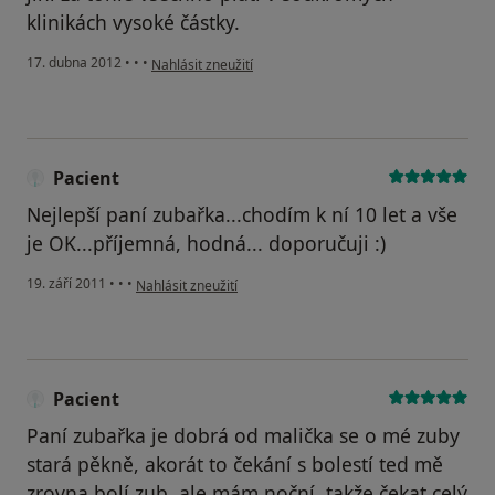
klinikách vysoké částky.
podle názoru uživatele Váš účet byl odstraněn
17. dubna 2012
•
•
•
Nahlásit zneužití
Pacient
Nejlepší paní zubařka...chodím k ní 10 let a vše
je OK...příjemná, hodná... doporučuji :)
podle názoru uživatele Pacient
19. září 2011
•
•
•
Nahlásit zneužití
Pacient
Paní zubařka je dobrá od malička se o mé zuby
stará pěkně, akorát to čekání s bolestí ted mě
zrovna bolí zub, ale mám noční, takže čekat celý