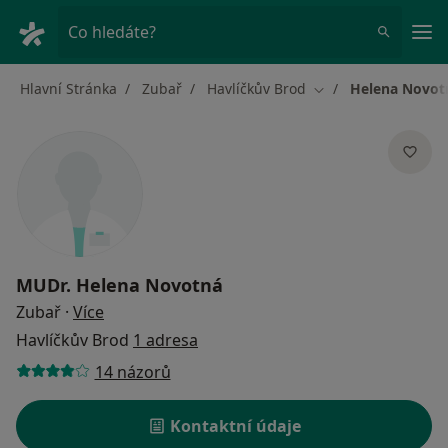
Hla
Co hledáte?
Hlavní Stránka
Zubař
Havlíčkův Brod
Helena Novot
Změna města
MUDr.
Helena Novotná
o specializacích
Zubař
·
Více
Havlíčkův Brod
1 adresa
14 názorů
Kontaktní údaje