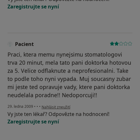
Zaregistrujte se nyní
Pacient
Praci, ktera memu nynejsimu stomatologovi
trva 20 minut, mela tato pani doktorka hotovou
za 5. Velice odflaknute a neprofesionalni. Take
to podle toho nyni vypada. Muj soucasny zubar
mi jeste ted opravuje vady, ktere pani doktorka
neudelala poradne!! Nedoporcuji!!
podle názoru uživatele Pacient
29. ledna 2009
•
•
•
Nahlásit zneužití
Vy jste ten lékař? Odpovězte na hodnocení!
Zaregistrujte se nyní