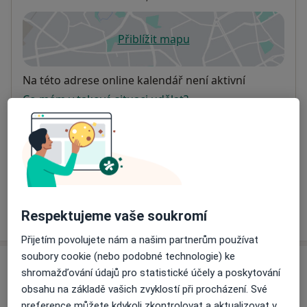
Přiblížit mapu
se otevře v nové záložce
Dostupnost
Na této adrese online kalendář není aktivní
Co mám v takové situaci udělat?
Způsoby platby (soukromé návštěvy)
Na teto adrese lékař přijímá pacienty na pojišťovnu
Detaily
Více
Respektujeme vaše soukromí
o adrese
Přijetím povolujete nám a našim partnerům používat
soubory cookie (nebo podobné technologie) ke
Názory
shromažďování údajů pro statistické účely a poskytování
obsahu na základě vašich zvyklostí při procházení. Své
Přidejte svůj názor
preference můžete kdykoli zkontrolovat a aktualizovat v