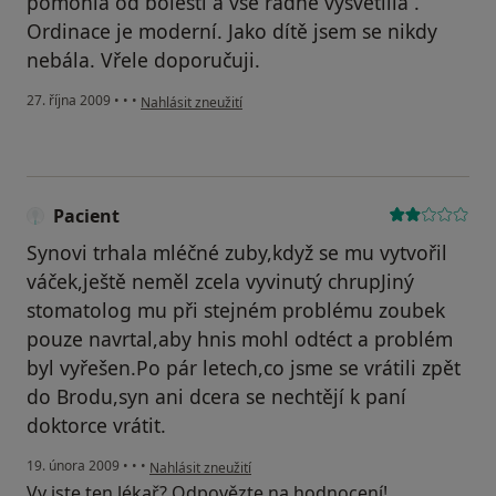
pomohla od bolesti a vše řádně vysvětlila .
Ordinace je moderní. Jako dítě jsem se nikdy
nebála. Vřele doporučuji.
podle názoru uživatele Váš účet byl odstraněn
27. října 2009
•
•
•
Nahlásit zneužití
Pacient
Synovi trhala mléčné zuby,když se mu vytvořil
váček,ještě neměl zcela vyvinutý chrupJiný
stomatolog mu při stejném problému zoubek
pouze navrtal,aby hnis mohl odtéct a problém
byl vyřešen.Po pár letech,co jsme se vrátili zpět
do Brodu,syn ani dcera se nechtějí k paní
doktorce vrátit.
podle názoru uživatele Pacient
19. února 2009
•
•
•
Nahlásit zneužití
Vy jste ten lékař? Odpovězte na hodnocení!