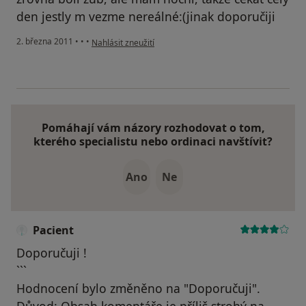
den jestly m vezme nereálné:(jinak doporučiji
podle názoru uživatele Pacient
2. března 2011
•
•
•
Nahlásit zneužití
Pomáhají vám názory rozhodovat o tom,
kterého specialistu nebo ordinaci navštívit?
Ano
Ne
Pacient
Doporučuji !
```
Hodnocení bylo změněno na "Doporučuji".