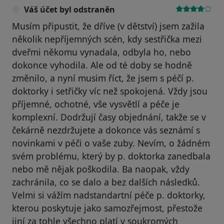
Váš účet byl odstraněn
Musím připustit, že dříve (v dětství) jsem zažila
několik nepříjemných scén, kdy sestřička mezi
dveřmi někomu vynadala, odbyla ho, nebo
dokonce vyhodila. Ale od té doby se hodně
změnilo, a nyní musim říct, že jsem s péčí p.
doktorky i setřičky víc než spokojená. Vždy jsou
příjemné, ochotné, vše vysvětlí a péče je
komplexní. Dodržují časy objednání, takže se v
čekárně nezdržujete a dokonce vás seznámí s
novinkami v péči o vaše zuby. Nevím, o žádném
svém problému, který by p. doktorka zanedbala
nebo mě nějak poškodila. Ba naopak, vždy
zachránila, co se dalo a bez dalších následků.
Velmi si vážím nadstandartní péče p. doktorky,
kterou poskytuje jako samozřejmost, přestože
jiní za tohle všechno platí v soukromých