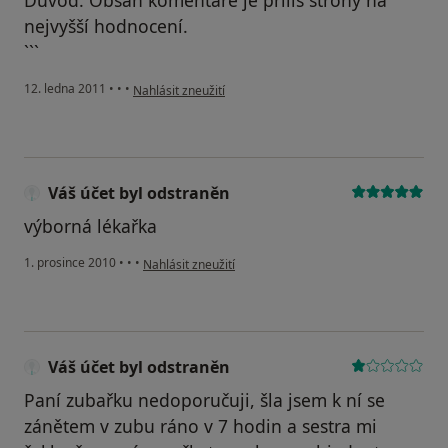
Důvod: Obsah komentáře je příliš strohý na
nejvyšší hodnocení.
```
podle názoru uživatele Pacient
12. ledna 2011
•
•
•
Nahlásit zneužití
Váš účet byl odstraněn
výborná lékařka
podle názoru uživatele Váš účet byl odstraněn
1. prosince 2010
•
•
•
Nahlásit zneužití
Váš účet byl odstraněn
Paní zubařku nedoporučuji, šla jsem k ní se
zánětem v zubu ráno v 7 hodin a sestra mi