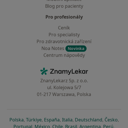
Blog pro pacienty
Pro profesionály
Ceník
Pro specialisty
Pro zdravotnická zařízení
Noa Notes
Novinka
Centrum nápovědy
Kontakt
ZnamyLekar - Hlavní stránka
ZnanyLekarz Sp. z o.o.
ul. Kolejowa 5/7
01-217 Warszawa, Polska
se otevře v nové záložce
se otevře v nové záložce
se otevře v nové záložce
se otevře v nové záložce
se otevře v 
se o
Polska
,
Türkiye
,
España
,
Italia
,
Deutschland
,
Česko
,
se otevře v nové záložce
se otevře v nové záložce
se otevře v nové záložce
se otevře v nové záložc
se otevře v 
se ote
Portugal
,
México
,
Chile
,
Brasil
,
Argentina
,
Perú
,