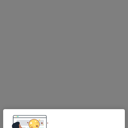
MDDr. Tomáš Harvánek
·
Více
Zubař, Dentální hygienistka, hygienista
7 názorů
Přerovská 560, Pardubice
•
Mapa
2H dent s.r.o.
Tento specialista nenabízí online rezervaci termínu na této adrese.
Rezervovat termín
K dispozici jsou specialisté
Tito specialisté se nacházejí mimo Pardubice Vii,
Pardubice, pardubický, v oblastech blízkých vašemu
vyhledávání.