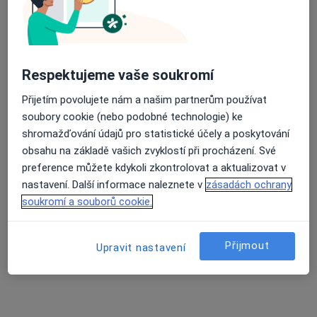
Respektujeme vaše soukromí
Přijetím povolujete nám a našim partnerům používat
soubory cookie (nebo podobné technologie) ke
MUDr. Antonín Dědič
shromažďování údajů pro statistické účely a poskytování
·
Více
Zubař
obsahu na základě vašich zvyklostí při procházení. Své
4 názory
preference můžete kdykoli zkontrolovat a aktualizovat v
Korunky. Můstky.Náhrady celkově, částečné.
nastavení. Další informace naleznete v
zásadách ochrany
soukromí a souborů cookie.
Léčení kořenovych kanálků.
Vyplní fotopolimerni, skloionomerni,AMG
Přijmout
Upravit nastavení
Opatovská 1763/11, Praha
•
Mapa
Medidentclinic,s.r.o
Bělení zubů
8 000 Kč
Tento specialista nenabízí online rezervaci termínu na této adrese.