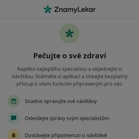
Hla
Zubař • Pardubice Vii, Pardubice, pardubický
Filtry
Mapa
Zubař, Pardubice Vii, Pardubice
Pečujte o své zdraví
Jak řadíme výsledky vyhledávání?
Najděte nejlepšího specialistu a objednejte si
návštěvu. Stáhněte si aplikaci a získejte bezplatný
Jakou pojišťovnu máte?
přístup k všem funkcím připraveným pro vás:
Všeobecná zdravotní pojišťovna
Zdravotní poj
Snadno spravujte své návštěvy
Odesílejte zprávy svým specialistům
Dostávejte připomenutí o návštěvě