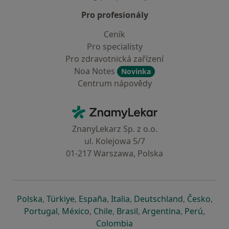
Pro profesionály
Ceník
Pro specialisty
Pro zdravotnická zařízení
Noa Notes
Novinka
Centrum nápovědy
Kontakt
ZnamyLekar - Hlavní stránka
ZnanyLekarz Sp. z o.o.
ul. Kolejowa 5/7
01-217 Warszawa, Polska
se otevře v nové záložce
se otevře v nové záložce
se otevře v nové záložce
se otevře v nové záložce
se otevře v 
se o
Polska
,
Türkiye
,
España
,
Italia
,
Deutschland
,
Česko
,
se otevře v nové záložce
se otevře v nové záložce
se otevře v nové záložce
se otevře v nové záložc
se otevře v 
se ote
Portugal
,
México
,
Chile
,
Brasil
,
Argentina
,
Perú
,
se otevře v nové záložce
Colombia