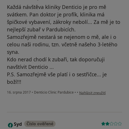
Každá návštěva kliniky Denticio je pro mě
svátkem. Pan doktor je profík, klinika má
špičkové vybavení, zákroky nebolí... Za mě je to
nejlepší zubař v Pardubicích.
Samozřejmě nestará se nejenom o mě, ale i o
celou naši rodinu, tzn. včetně našeho 3-letého
syna.
Kdo nerad chodí k zubaři, tak doporučuji
navštívit Denticio ...
P.S. Samozřejmě vše platí i o sestřičce... je
boží!!!
podle názoru uživatele Váš úče
16. srpna 2017
•
Denticio Clinic Pardubice
•
•
Nahlásit zneužití
Syd
Číslo ověřené
S