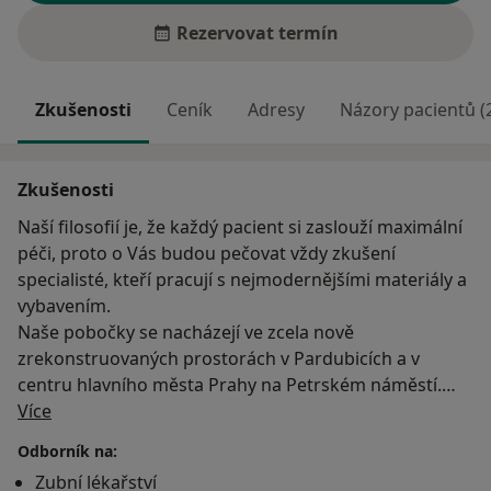
Rezervovat termín
Zkušenosti
Ceník
Adresy
Názory pacientů (
Zkušenosti
Naší filosofií je, že každý pacient si zaslouží maximální
péči, proto o Vás budou pečovat vždy zkušení
specialisté, kteří pracují s nejmodernějšími materiály a
vybavením.
Naše pobočky se nacházejí ve zcela nově
zrekonstruovaných prostorách v Pardubicích a v
centru hlavního města Prahy na Petrském náměstí.
O mně
Proč si tedy vybrat právě nás?
Více
Odborník na:
Profesionalita a kvalita – To jsou pro nás hodnoty, na
Zubní lékařství
kterých si zakládáme. Proto o Vás bude vždy pečovat