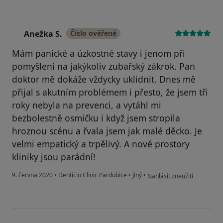
Anežka S.
Číslo ověřené
A
Mám panické a úzkostné stavy i jenom při
pomyšlení na jakýkoliv zubařský zákrok. Pan
doktor mě dokáže vždycky uklidnit. Dnes mě
přijal s akutním problémem i přesto, že jsem tři
roky nebyla na prevenci, a vytáhl mi
bezbolestně osmičku i když jsem stropila
hroznou scénu a řvala jsem jak malé děcko. Je
velmi empatický a trpělivý. A nové prostory
kliniky jsou parádní!
podle názoru uživatele Ane
9. června 2020
•
Denticio Clinic Pardubice
•
Jiný
•
Nahlásit zneužití