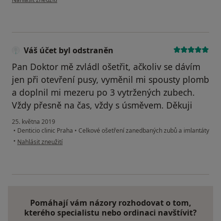
Váš účet byl odstraněn
Pan Doktor mě zvládl ošetřit, ačkoliv se dávím
jen při otevření pusy, vyměnil mi spousty plomb
a doplnil mi mezeru po 3 vytržených zubech.
Vždy přesně na čas, vždy s úsměvem. Děkuji
25. května 2019
•
Denticio clinic Praha
•
Celkové ošetření zanedbaných zubů a imlantáty
podle názoru uživatele Váš účet byl odstraněn
•
Nahlásit zneužití
Pomáhají vám názory rozhodovat o tom,
kterého specialistu nebo ordinaci navštívit?