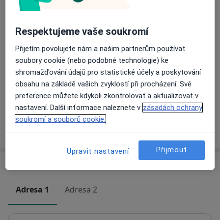
spokojeni se všemi našimi službami.
Těšíme se na Vás!
Ošetření zubního kazu
Respektujeme vaše soukromí
Detaily
Za tým Denticio s.r.o.
Přijetím povolujete nám a našim partnerům používat
MDDr. Vladimír Štván
soubory cookie (nebo podobné technologie) ke
Panoramatické fotografie
shromažďování údajů pro statistické účely a poskytování
500 Kč
Detaily
obsahu na základě vašich zvyklostí při procházení. Své
preference můžete kdykoli zkontrolovat a aktualizovat v
+1 služba
nastavení. Další informace naleznete v
zásadách ochrany
soukromí a souborů cookie.
Jak fungují ceny?
Přijmout
Upravit nastavení
Adresy (2)
Adresa 1
Adresa 2