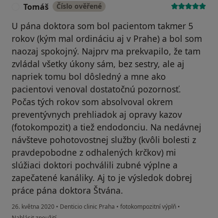
Tomáš
Číslo ověřené
T
U pána doktora som bol pacientom takmer 5
rokov (kým mal ordináciu aj v Prahe) a bol som
naozaj spokojný. Najprv ma prekvapilo, že tam
zvládal všetky úkony sám, bez sestry, ale aj
napriek tomu bol dôsledný a mne ako
pacientovi venoval dostatočnú pozornosť.
Počas tých rokov som absolvoval okrem
preventývnych prehliadok aj opravy kazov
(fotokompozit) a tiež endodonciu. Na nedávnej
návšteve pohotovostnej služby (kvôli bolesti z
pravdepobodne z odhalených krčkov) mi
slúžiaci doktori pochválili zubné výplne a
zapečatené kanáliky. Aj to je výsledok dobrej
práce pána doktora Štvána.
26. května 2020
•
Denticio clinic Praha
•
fotokompozitní výplň
•
podle názoru uživatele Tomáš
Nahlásit zneužití