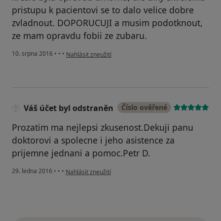
pristupu k pacientovi se to dalo velice dobre
zvladnout. DOPORUCUJI a musim podotknout,
ze mam opravdu fobii ze zubaru.
podle názoru uživatele Váš účet byl odstraněn
10. srpna 2016
•
•
•
Nahlásit zneužití
Váš účet byl odstraněn
Číslo ověřené
Prozatim ma nejlepsi zkusenost.Dekuji panu
doktorovi a spolecne i jeho asistence za
prijemne jednani a pomoc.Petr D.
podle názoru uživatele Váš účet byl odstraněn
29. ledna 2016
•
•
•
Nahlásit zneužití