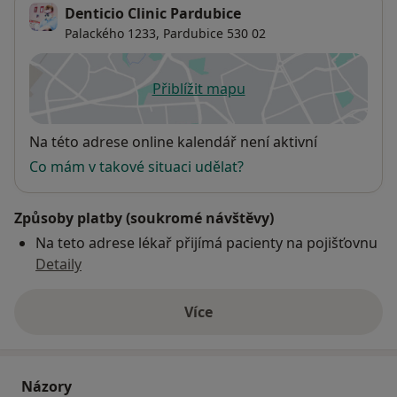
Denticio Clinic Pardubice
Palackého 1233,
Pardubice
530 02
Přiblížit mapu
se otevře v nové záložce
Dostupnost
Na této adrese online kalendář není aktivní
Co mám v takové situaci udělat?
Způsoby platby (soukromé návštěvy)
Na teto adrese lékař přijímá pacienty na pojišťovnu
Detaily
Více
o adrese
Názory