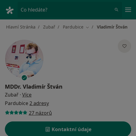
Hla
Co hledáte?
Hlavní Stránka
Zubař
Pardubice
Vladimír Štván
Změna města
MDDr.
Vladimír Štván
o specializacích
Zubař
·
Více
Pardubice
2 adresy
27 názorů
Kontaktní údaje