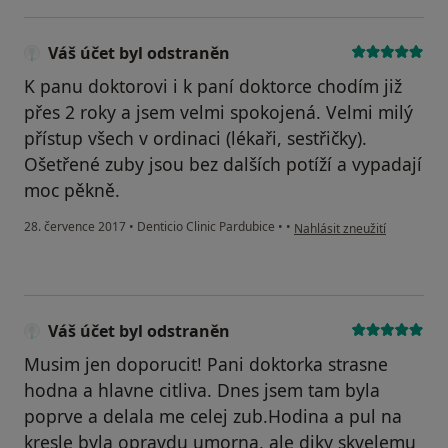
Váš účet byl odstraněn
K panu doktorovi i k paní doktorce chodím již
přes 2 roky a jsem velmi spokojená. Velmi milý
přístup všech v ordinaci (lékaři, sestřičky).
Ošetřené zuby jsou bez dalších potíží a vypadají
moc pěkně.
podle názoru uživatele Váš 
28. července 2017
•
Denticio Clinic Pardubice
•
•
Nahlásit zneužití
Váš účet byl odstraněn
Musim jen doporucit! Pani doktorka strasne
hodna a hlavne citliva. Dnes jsem tam byla
poprve a delala me celej zub.Hodina a pul na
kresle byla opravdu umorna, ale diky skvelemu