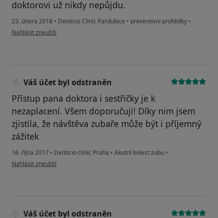
doktorovi už nikdy nepůjdu.
23. února 2018
•
Denticio Clinic Pardubice
•
preventivní prohlídky
•
podle názoru uživatele Váš účet byl odstraněn
Nahlásit zneužití
Váš účet byl odstraněn
Přístup pana doktora i sestřičky je k
nezaplacení. Všem doporučuji! Díky nim jsem
zjistila, že návštěva zubaře může být i příjemný
zážitek
16. října 2017
•
Denticio clinic Praha
•
Akutní bolest zubu
•
podle názoru uživatele Váš účet byl odstraněn
Nahlásit zneužití
Váš účet byl odstraněn