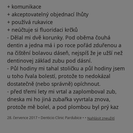
+ komunikace
+ akceptovatelný objednací lhůty
+ používá rukavice
+ neúčtuje si fluoridaci krčků
- Dělal mi dvě korunky. Pod oběma čouhá
dentin a jedna má i po roce pořád zduřenou a
na čištění bolavou dáseň, nejspíš že je užší než
dentinovej základ zubu pod dásní.
- Půl hodiny mi tahal stoličku a půl hodiny jsem
u toho řvala bolestí, protože to nedokázal
dostatečně (nebo správně) opíchnout.
- před třemi lety mi vrtal a zaplomboval zub,
dneska mi ho jiná zubařka vyvrtala znova,
protože mě bolel, a pod plombou byl prý kaz
podle názoru uživatele Syd
28. července 2017
•
Denticio Clinic Pardubice
•
•
Nahlásit zneužití