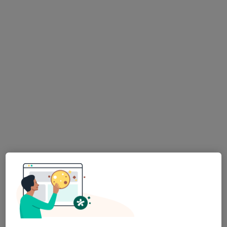
MUDr. Vít Horníček
·
Více
Zubař
1 názor
Fibichova 27, Chrudim
•
Mapa
HDent s.r.o.
Tento specialista nenabízí online rezervaci termínu na této adrese.
Rezervovat termín
K dispozici jsou specialisté
Tito specialisté se nacházejí mimo Pardubice V,
Pardubice, pardubický, v oblastech blízkých vašemu
vyhledávání.