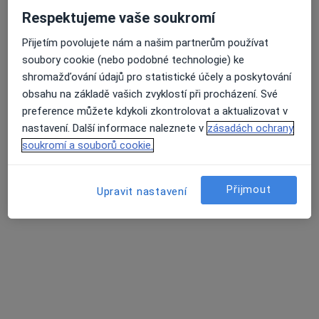
Respektujeme vaše soukromí
Přijetím povolujete nám a našim partnerům používat
soubory cookie (nebo podobné technologie) ke
shromažďování údajů pro statistické účely a poskytování
obsahu na základě vašich zvyklostí při procházení. Své
preference můžete kdykoli zkontrolovat a aktualizovat v
lékař Kateryna Piven
nastavení. Další informace naleznete v
zásadách ochrany
·
Více
Zubař
soukromí a souborů cookie.
227 názorů
Generála Janouška 18/844, Praha
•
Mapa
Přijmout
Upravit nastavení
CHYVEDENT s.r.o.
Bělení zubů
od 5 000 kč
Tento specialista nenabízí online rezervaci termínu na této adrese.
Rezervovat termín