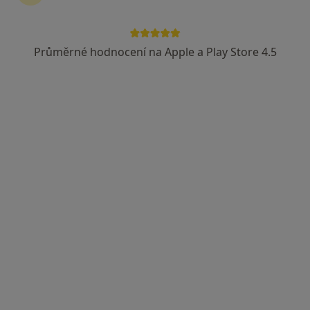
Průměrné hodnocení na Apple a Play Store 4.5
MDDr. Petr Šabata
·
Více
Zubař, Dentální hygienistka, hygienista, Parodontolog
7 názorů
Doubravice 51, Pardubice
•
Mapa
MDDr. Petr Šabata, s.r.o. - Zubař Pardubice, Dentální hygiena Pardubice
Bělení zubů
od 3 490 kč
Tento specialista nenabízí online rezervaci termínu na této adrese.
Rezervovat termín