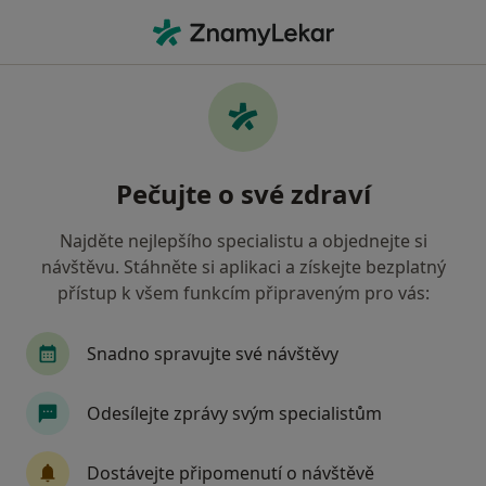
Hla
Zubař • Pardubice V, Pardubice, pardubický
Filtry
Mapa
Zubař, Pardubice V, Pardubice
Pečujte o své zdraví
Jak řadíme výsledky vyhledávání?
Najděte nejlepšího specialistu a objednejte si
návštěvu. Stáhněte si aplikaci a získejte bezplatný
Jakou pojišťovnu máte?
přístup k všem funkcím připraveným pro vás:
Všeobecná zdravotní pojišťovna
Zdravotní poj
Snadno spravujte své návštěvy
Odesílejte zprávy svým specialistům
Dostávejte připomenutí o návštěvě