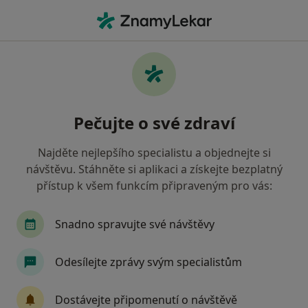
Hla
Zubař • Chrudim, pardubický
Filtry
• 1
Mapa
Doporučení zubaři s Zdravotní pojišťovna
Pečujte o své zdraví
ministerstva vnitra ČR Chrudim
Jak řadíme výsledky vyhledávání?
Najděte nejlepšího specialistu a objednejte si
návštěvu. Stáhněte si aplikaci a získejte bezplatný
přístup k všem funkcím připraveným pro vás:
Snadno spravujte své návštěvy
Odesílejte zprávy svým specialistům
MDDr. Vladimír Štván
Dostávejte připomenutí o návštěvě
·
Více
Zubař