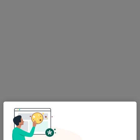
Opletalova 15, Chrudim I, Chrudim
•
Mapa
Ordinace zubního lékaře.
Tento specialista nenabízí online rezervaci termínu na této adrese.
Rezervovat termín
K dispozici jsou specialisté
Tito specialisté se nacházejí mimo Chrudim,
pardubický, v oblastech blízkých vašemu
vyhledávání.