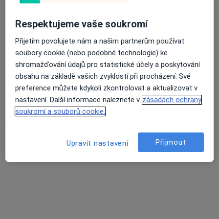
lékař Kateryna Piven
Respektujeme vaše soukromí
·
Více
Zubař
Přijetím povolujete nám a našim partnerům používat
227 názorů
soubory cookie (nebo podobné technologie) ke
Generála Janouška 18/844, Praha
•
Mapa
shromažďování údajů pro statistické účely a poskytování
CHYVEDENT s.r.o.
obsahu na základě vašich zvyklostí při procházení. Své
Bělení zubů
od 5 000 kč
preference můžete kdykoli zkontrolovat a aktualizovat v
nastavení. Další informace naleznete v
zásadách ochrany
Tento specialista nenabízí online rezervaci termínu na této adrese.
soukromí a souborů cookie.
Rezervovat termín
Přijmout
Upravit nastavení