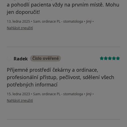
a pohodlí pacienta vždy na prvním místě. Mohu
jen doporučit!
13. ledna 2025
•
Sam. ordinace PL - stomatologa
•
Jiný
•
podle názoru uživatele NW
Nahlásit zneužití
Radek
Číslo ověřené
R
Příjemné prostředí čekárny a ordinace,
profesionální přístup, pečlivost, sdělení všech
potřebných informací
15. ledna 2023
•
Sam. ordinace PL - stomatologa
•
Jiný
•
podle názoru uživatele Radek
Nahlásit zneužití