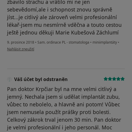
zbavilo strachu a vrátilo mi ne jen
sebevědomí,ale i schopnost znovu správně
jíst...je citlivý ale zároveň velmi profesionální
lékař-jsem mu nesmírně vděčna a touto cestou
ještě jednou děkuji Marie Kubešová Záchlumí
9. prosince 2018
•
Sam. ordinace PL - stomatologa
•
miniimplantáty
•
podle názoru uživatele Váš účet byl odstraněn
Nahlásit zneužití
Váš účet byl odstraněn
Pan doktor Krpčiar byl na mne velmi citlivý a
jemný. Nechala jsem si udělat implantát zubu,
vůbec to nebolelo, a hlavně ani potom! Vůbec
jsem nemusela použít prášky proti bolesti.
Celkový zákrok trval jenom 30 min. Pan doktor
je velmi profesionální i jeho personál. Moc