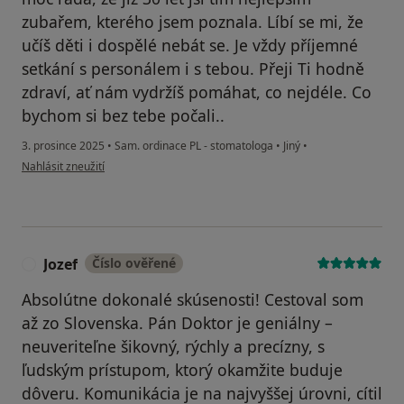
zubařem, kterého jsem poznala. Líbí se mi, že
učíš děti i dospělé nebát se. Je vždy příjemné
setkání s personálem i s tebou. Přeji Ti hodně
zdraví, ať nám vydržíš pomáhat, co nejdéle. Co
bychom si bez tebe počali..
3. prosince 2025
•
Sam. ordinace PL - stomatologa
•
Jiný
•
podle názoru uživatele Peťa Bálská
Nahlásit zneužití
Jozef
Číslo ověřené
J
Absolútne dokonalé skúsenosti! Cestoval som
až zo Slovenska. Pán Doktor je geniálny –
neuveriteľne šikovný, rýchly a precízny, s
ľudským prístupom, ktorý okamžite buduje
dôveru. Komunikácia je na najvyššej úrovni, cítil