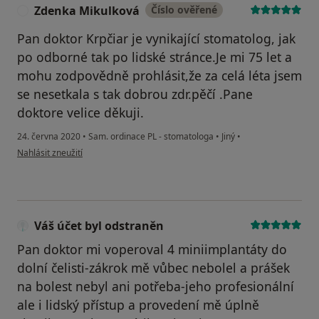
Zdenka Mikulková
Číslo ověřené
Z
Pan doktor Krpčiar je vynikající stomatolog, jak
po odborné tak po lidské stránce.Je mi 75 let a
mohu zodpovědně prohlásit,že za celá léta jsem
se nesetkala s tak dobrou zdr.pěčí .Pane
doktore velice děkuji.
24. června 2020
•
Sam. ordinace PL - stomatologa
•
Jiný
•
podle názoru uživatele Zdenka Mikulková
Nahlásit zneužití
Váš účet byl odstraněn
Pan doktor mi voperoval 4 miniimplantáty do
dolní čelisti-zákrok mě vůbec nebolel a prášek
na bolest nebyl ani potřeba-jeho profesionální
ale i lidský přístup a provedení mě úplně