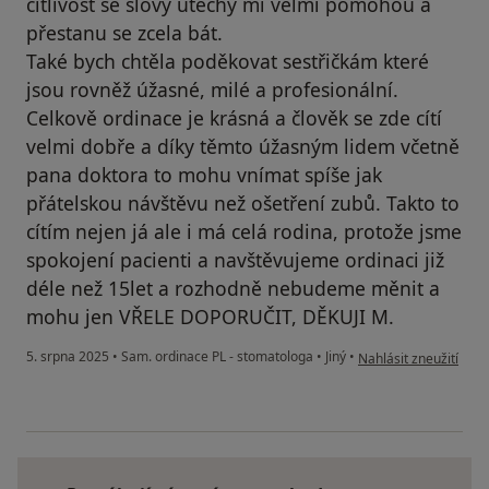
citlivost se slovy utěchy mi velmi pomohou a
přestanu se zcela bát.
Také bych chtěla poděkovat sestřičkám které
jsou rovněž úžasné, milé a profesionální.
Celkově ordinace je krásná a člověk se zde cítí
velmi dobře a díky těmto úžasným lidem včetně
pana doktora to mohu vnímat spíše jak
přátelskou návštěvu než ošetření zubů. Takto to
cítím nejen já ale i má celá rodina, protože jsme
spokojení pacienti a navštěvujeme ordinaci již
déle než 15let a rozhodně nebudeme měnit a
mohu jen VŘELE DOPORUČIT, DĚKUJI M.
podle názoru uživate
5. srpna 2025
•
Sam. ordinace PL - stomatologa
•
Jiný
•
Nahlásit zneužití