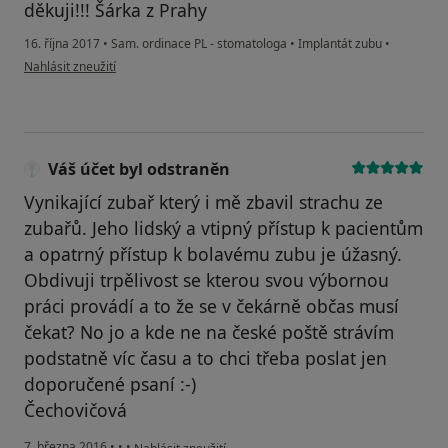
děkuji!!! Šárka z Prahy
16. října 2017
•
Sam. ordinace PL - stomatologa
•
Implantát zubu
•
podle názoru uživatele Váš účet byl odstraněn
Nahlásit zneužití
Váš účet byl odstraněn
Vynikající zubař který i mě zbavil strachu ze
zubařů. Jeho lidský a vtipný přístup k pacientům
a opatrný přístup k bolavému zubu je úžasný.
Obdivuji trpělivost se kterou svou výbornou
práci provádí a to že se v čekárně občas musí
čekat? No jo a kde ne na české poště strávím
podstatně víc času a to chci třeba poslat jen
doporučené psaní :-)
Čechovičová
podle názoru uživatele Váš účet byl odstraněn
7. března 2016
•
•
•