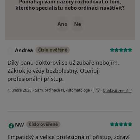
Pomáhají vám názory rozhodovat o tom,
kterého specialistu nebo ordinaci navštívit?
Ano
Ne
Andrea
Číslo ověřené
A
Díky panu doktorovi se už zubaře nebojím.
Zákrok je vždy bezbolestný. Oceňuji
profesionální přístup.
podle názoru uživate
4. února 2025
•
Sam. ordinace PL - stomatologa
•
Jiný
•
Nahlásit zneužití
NW
Číslo ověřené
N
Empatický a velice profesionální přístup, zdraví