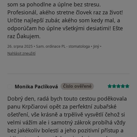
som sa pohodlne a úplne bez stresu.
Profesionál, akého stretne človek raz za život!
Určite najlepší zubár, akého som kedy mal, a
odporúčam ho úplne všetkými desiatimi! Ešte
raz Ďakujem.
26. srpna 2025
•
Sam. ordinace PL - stomatologa
•
Jiný
•
podle názoru uživatele Jozef
Nahlásit zneužití
Monika Paclíková
Číslo ověřené
M
Dobrý den, radá bych touto cestou poděkovala
panu Krpčiarovi opět za perfektní zubařské
ošetření, vše krásně a trpělivě vysvětlí čehož si
velmi vážím ale i samotný zákrok probíhá vždy
bez jakékoliv bolesti a jeho pozitivní přístup a