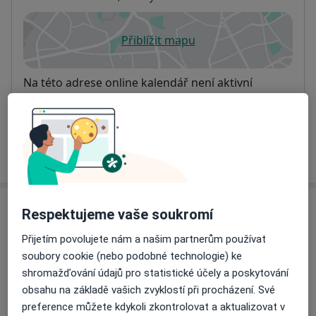
Přiblížit mapu
se otevře v nové záložce
Dostupnost
Na této adrese online kalendář není aktivní
Co mám v takové situaci udělat?
Více
o adrese
Názory
Respektujeme vaše soukromí
Přijetím povolujete nám a našim partnerům používat
Přidejte svůj názor
soubory cookie (nebo podobné technologie) ke
shromažďování údajů pro statistické účely a poskytování
obsahu na základě vašich zvyklostí při procházení. Své
preference můžete kdykoli zkontrolovat a aktualizovat v
41 názorů