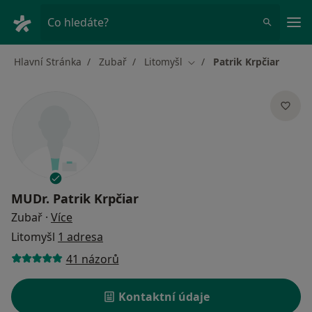
Hla
Co hledáte?
Hlavní Stránka
Zubař
Litomyšl
Patrik Krpčiar
Změna města
MUDr.
Patrik Krpčiar
o specializacích
Zubař
·
Více
Litomyšl
1 adresa
41 názorů
Kontaktní údaje