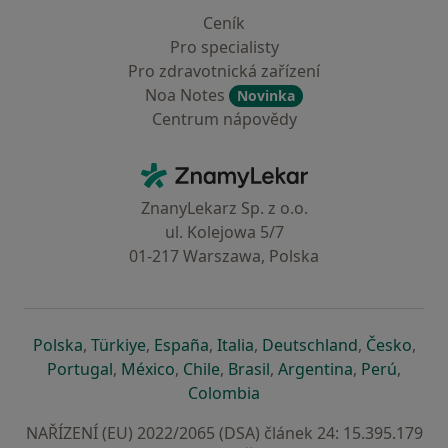
Ceník
Pro specialisty
Pro zdravotnická zařízení
Noa Notes
Novinka
Centrum nápovědy
Kontakt
ZnamyLekar - Hlavní stránka
ZnanyLekarz Sp. z o.o.
ul. Kolejowa 5/7
01-217 Warszawa, Polska
se otevře v nové záložce
se otevře v nové záložce
se otevře v nové záložce
se otevře v nové záložce
se otevře v 
se o
Polska
,
Türkiye
,
España
,
Italia
,
Deutschland
,
Česko
,
se otevře v nové záložce
se otevře v nové záložce
se otevře v nové záložce
se otevře v nové záložc
se otevře v 
se ote
Portugal
,
México
,
Chile
,
Brasil
,
Argentina
,
Perú
,
se otevře v nové záložce
Colombia
NAŘÍZENÍ (EU) 2022/2065 (DSA) článek 24: 15.395.179