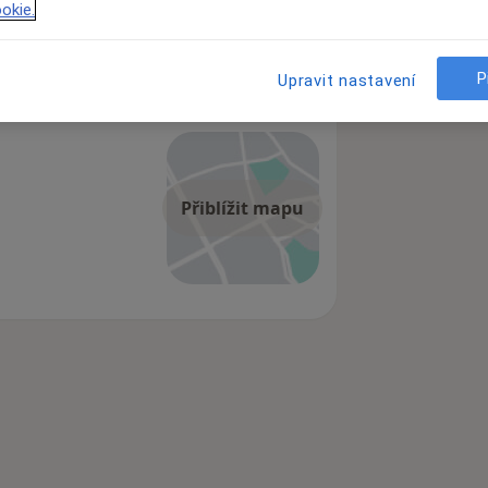
okie.
P
Upravit nastavení
Přiblížit mapu