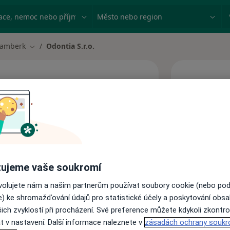
ace, nemoc nebo příjmení
Město nebo region
amberk
Odontia S.r.o.
 města
Změna města
Dnes
7 Srpen
Tato
obj
ujeme vaše soukromí
Adresy
ovolujete nám a našim partnerům používat soubory cookie (nebo po
e) ke shromažďování údajů pro statistické účely a poskytování obs
ich zvyklostí při procházení. Své preference můžete kdykoli zkontro
t v nastavení. Další informace naleznete v
zásadách ochrany soukr