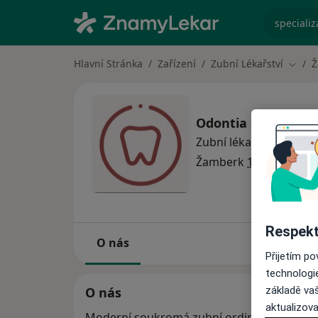
specializ
Hlavní Stránka
Zařízení
Zubní Lékařství
Ž
Změna
Odontia s.r.o.
Zubní lékařství
Více
Žamberk
1 adresa
Respekt
O nás
Přijetím p
technologi
základě vaš
O nás
aktualizova
Moderní soukromá zubní ordinace