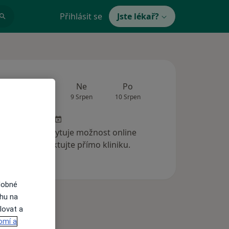
Přihlásit se
Jste lékař?
Zítra
Ne
Po
Út
St
8 Srpen
9 Srpen
10 Srpen
11 Srpen
12 Srp
 klinika neposkytuje možnost online
ednání. Kontaktujte přímo kliniku.
dobné
ahu na
lovat a
omí a