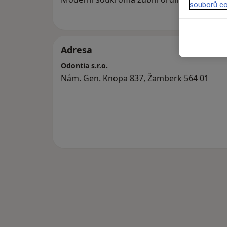
souborů co
Adresa
Odontia s.r.o.
Nám. Gen. Knopa 837, Žamberk 564 01