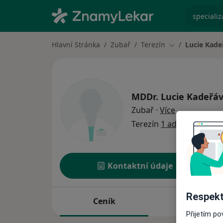
specializ
Hlavní Stránka
Zubař
Terezín
Lucie Kad
Změna města
MDDr.
Lucie Kadeřá
o specializac
Zubař
·
Více
Terezín
1 adresa
Kontaktní údaje
Respekt
Ceník
Adresy
Přijetím p