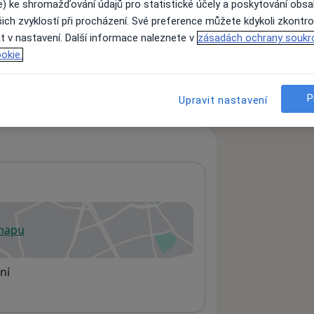
e) ke shromažďování údajů pro statistické účely a poskytování obs
ich zvyklostí při procházení. Své preference můžete kdykoli zkontro
t v nastavení. Další informace naleznete v
zásadách ochrany soukr
ách nejsou k dispozici
okie.
ádné informace o svých službách.
P
Upravit nastavení
 mapu
 otevře v nové záložce
ní