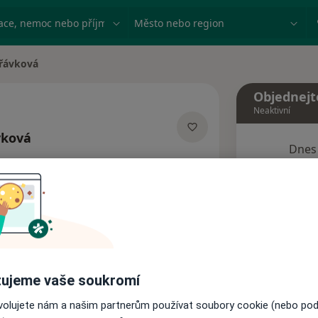
ace, nemoc nebo příjmení
Město nebo region
eřávková
Objednejt
Neaktivní
vková
Dnes
ích
9 Srpen
Tento 
Rezervovat termín
ujeme vaše soukromí
Názory pacientů
ovolujete nám a našim partnerům používat soubory cookie (nebo po