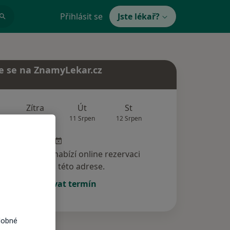
Přihlásit se
Jste lékař?
e se na ZnamyLekar.cz
Zítra
Út
St
Čt
Pá
10 Srpen
11 Srpen
12 Srpen
13 Srpen
14 Srp
specialista nenabízí online rezervaci
termínu na této adrese.
Rezervovat termín
dobné