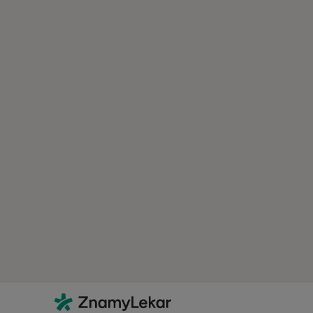
Kontakt
ZnamyLekar - Hlavní stránka