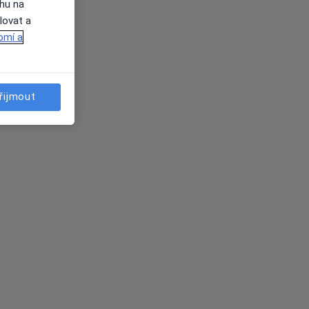
ahu na
lovat a
omí a
řijmout