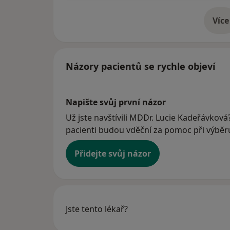
Více
o 
Názory pacientů se rychle objeví
Napište svůj první názor
Už jste navštívili MDDr. Lucie Kadeřávková?
pacienti budou vděční za pomoc při výběru 
Přidejte svůj názor
Jste tento lékař?