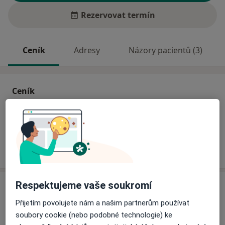
Rezervovat termín
Ceník
Adresy
Názory pacientů (3)
Ceník
Informace o službách a cenách nejsou k dispozici
Tento specialista ještě nepřidával žádné informace o
svých službách.
Respektujeme vaše soukromí
Adresy (2)
Přijetím povolujete nám a našim partnerům používat
Adresa 1
Adresa 2
soubory cookie (nebo podobné technologie) ke