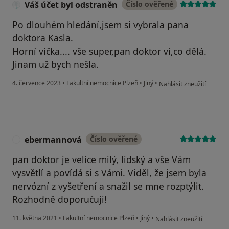
Váš účet byl odstraněn
Číslo ověřené
Po dlouhém hledání,jsem si vybrala pana
doktora Kasla.
Horní víčka.... vše super,pan doktor ví,co dělá.
Jinam už bych nešla.
podle názoru uživatele V
4. července 2023
•
Fakultní nemocnice Plzeň
•
Jiný
•
Nahlásit zneužití
ebermannová
Číslo ověřené
E
pan doktor je velice milý, lidský a vše Vám
vysvětlí a povídá si s Vámi. Viděl, že jsem byla
nervózní z vyšetření a snažil se mne rozptýlit.
Rozhodně doporučuji!
podle názoru uživatele 
11. května 2021
•
Fakultní nemocnice Plzeň
•
Jiný
•
Nahlásit zneužití