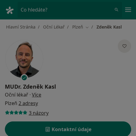
Hla
Co hledáte?
Hlavní Stránka
Oční Lékař
Plzeň
Zdeněk Kasl
Změna města
MUDr.
Zdeněk Kasl
o specializacích
Oční lékař
·
Více
Plzeň
2 adresy
3 názory
Kontaktní údaje