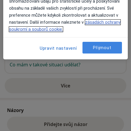
shromažďování údajů pro statistické účely a poskytování
obsahu na základě vašich zvyklostí při procházení. Své
Medical Institut care s.r.o.
preference můžete kdykoli zkontrolovat a aktualizovat v
Bezručova 16,
Plzeň
301 00
nastavení. Další informace naleznete v
zásadách ochrany
soukromí a souborů cookie.
Přiblížit mapu
se otevře v nové záložce
Přijmout
Upravit nastavení
Dostupnost
Na této adrese online kalendář není aktivní
Co mám v takové situaci udělat?
Více
o adrese
Názory
Přidejte svůj názor