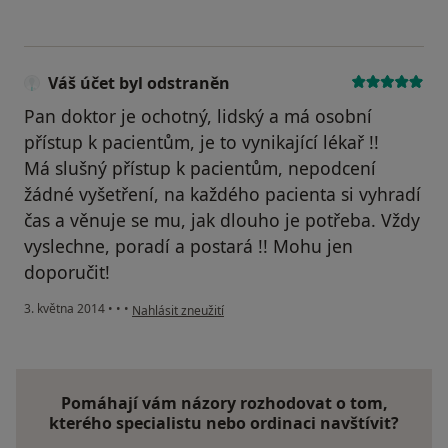
Váš účet byl odstraněn
Pan doktor je ochotný, lidský a má osobní
přístup k pacientům, je to vynikající lékař !!
Má slušný přístup k pacientům, nepodcení
žádné vyšetření, na každého pacienta si vyhradí
čas a věnuje se mu, jak dlouho je potřeba. Vždy
vyslechne, poradí a postará !! Mohu jen
doporučit!
podle názoru uživatele Váš účet byl odstraněn
3. května 2014
•
•
•
Nahlásit zneužití
Pomáhají vám názory rozhodovat o tom,
kterého specialistu nebo ordinaci navštívit?