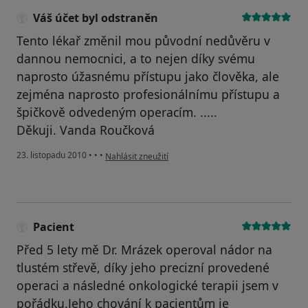
Váš účet byl odstraněn
Tento lékař změnil mou původní nedůvěru v
dannou nemocnici, a to nejen díky svému
naprosto úžasnému přístupu jako člověka, ale
zejména naprosto profesionálnímu přístupu a
špičkově odvedeným operacím. .....
Děkuji. Vanda Roučková
podle názoru uživatele Váš účet byl odstraněn
23. listopadu 2010
•
•
•
Nahlásit zneužití
Pacient
Před 5 lety mě Dr. Mrázek operoval nádor na
tlustém střevě, díky jeho precizní provedené
operaci a následné onkologické terapii jsem v
pořádku.Jeho chování k pacientům je