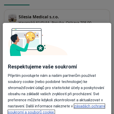
Silesia Medical s.r.o.
Havanská 6145/4A,
Poruba
,
Ostrava
708 00
Přiblížit mapu
se otevře v nové záložce
Dostupnost
Na této adrese online kalendář není aktivní
Co mám v takové situaci udělat?
Respektujeme vaše soukromí
Způsoby platby (soukromé návštěvy)
Přijetím povolujete nám a našim partnerům používat
soubory cookie (nebo podobné technologie) ke
Na teto adrese lékař přijímá pacienty na pojišťovnu
shromažďování údajů pro statistické účely a poskytování
Detaily
obsahu na základě vašich zvyklostí při procházení. Své
preference můžete kdykoli zkontrolovat a aktualizovat v
Více
o adrese
nastavení. Další informace naleznete v
zásadách ochrany
soukromí a souborů cookie.