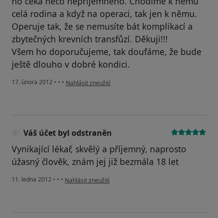
ho čeká něco nepříjemného. Chodíme k němu
celá rodina a když na operaci, tak jen k němu.
Operuje tak, že se nemusíte bát komplikací a
zbytečných krevních transfůzí. Děkuji!!!
Všem ho doporučujeme, tak doufáme, že bude
ještě dlouho v dobré kondici.
podle názoru uživatele Alena Kaczmarzová
17. února 2012
•
•
•
Nahlásit zneužití
Váš účet byl odstraněn
Vynikající lékař, skvělý a příjemný, naprosto
úžasný člověk, znám jej již bezmála 18 let
podle názoru uživatele Váš účet byl odstraněn
11. ledna 2012
•
•
•
Nahlásit zneužití