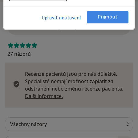
Názory
Přijmout
Upravit nastavení
Přidejte svůj názor
27 názorů
Recenze pacientů jsou pro nás důležité.
Specialisté nemají možnost zaplatit za
odstranění nebo změnu recenze pacienta.
Další informace o názorech
Další informace.