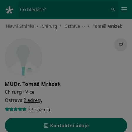
Hla
Co hledáte?
Hlavní Stránka
Chirurg
Ostrava
Tomáš Mrázek
Změna města
MUDr.
Tomáš Mrázek
o specializacích
Chirurg
·
Více
Ostrava
2 adresy
27 názorů
Kontaktní údaje