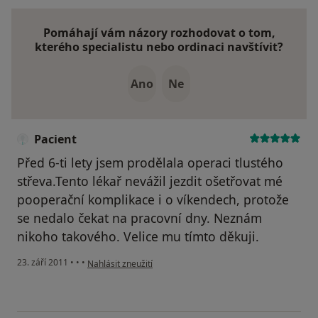
Pomáhají vám názory rozhodovat o tom,
kterého specialistu nebo ordinaci navštívit?
Ano
Ne
Pacient
Před 6-ti lety jsem prodělala operaci tlustého
střeva.Tento lékař nevážil jezdit ošetřovat mé
pooperační komplikace i o víkendech, protože
se nedalo čekat na pracovní dny. Neznám
nikoho takového. Velice mu tímto děkuji.
podle názoru uživatele Pacient
23. září 2011
•
•
•
Nahlásit zneužití