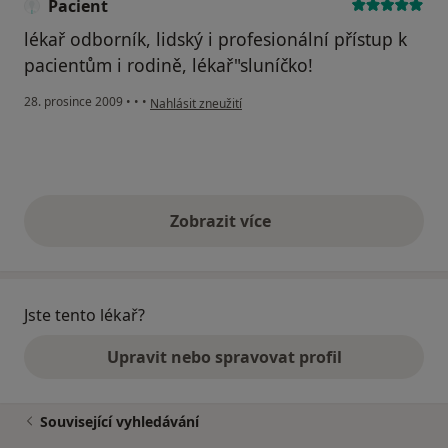
Pacient
lékař odborník, lidský i profesionální přístup k
pacientům i rodině, lékař"sluníčko!
podle názoru uživatele Pacient
28. prosince 2009
•
•
•
Nahlásit zneužití
Zobrazit více
výše uvedené názory
Jste tento lékař?
Upravit nebo spravovat profil
Související vyhledávání