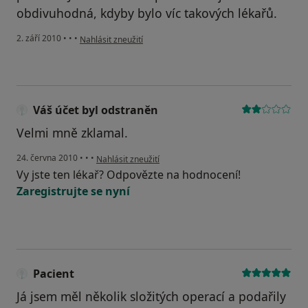
obdivuhodná, kdyby bylo víc takových lékařů.
podle názoru uživatele Pacient
2. září 2010
•
•
•
Nahlásit zneužití
Váš účet byl odstraněn
Velmi mně zklamal.
podle názoru uživatele Váš účet byl odstraněn
24. června 2010
•
•
•
Nahlásit zneužití
Vy jste ten lékař? Odpovězte na hodnocení!
Zaregistrujte se nyní
Pacient
Já jsem měl několik složitých operací a podařily