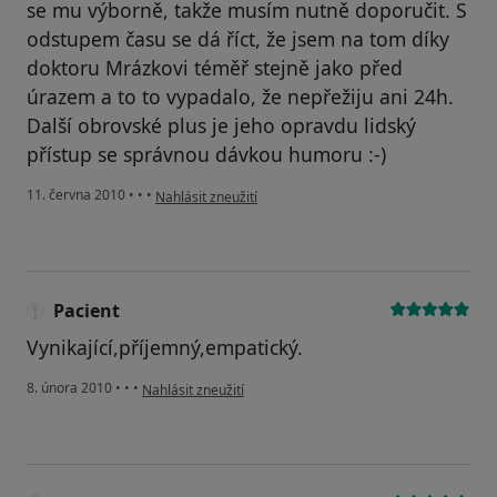
se mu výborně, takže musím nutně doporučit. S
odstupem času se dá říct, že jsem na tom díky
doktoru Mrázkovi téměř stejně jako před
úrazem a to to vypadalo, že nepřežiju ani 24h.
Další obrovské plus je jeho opravdu lidský
přístup se správnou dávkou humoru :-)
podle názoru uživatele Pacient
11. června 2010
•
•
•
Nahlásit zneužití
Pacient
Vynikající,příjemný,empatický.
podle názoru uživatele Pacient
8. února 2010
•
•
•
Nahlásit zneužití