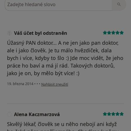
Hledejte v názorech
Váš účet byl odstraněn
Úžasný PAN doktor... A ne jen jako pan doktor,
ale i jako člověk. Je tu málo hvězdiček, dala
bych i více, kdyby to šlo :) Jde moc vidět, že jeho
práce ho baví a má jí rád. Takových doktorů,
jako je on, by mělo být více! :)
podle názoru uživatele Váš účet byl odstraněn
19. března 2014
•
•
•
Nahlásit zneužití
Alena Kaczmarzová
A
Skvělý lékař, člověk se u něho nebojí ani když