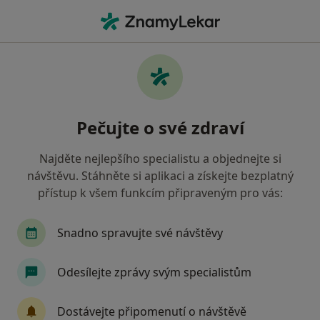
Hla
Gynekolog • Strakonice, jihočeský
Filtry
• 1
Mapa
Doporučení gynekologové s Vojenská
Pečujte o své zdraví
zdravotní pojišťovna ČR Strakonice
Jak řadíme výsledky vyhledávání?
Najděte nejlepšího specialistu a objednejte si
návštěvu. Stáhněte si aplikaci a získejte bezplatný
přístup k všem funkcím připraveným pro vás:
Snadno spravujte své návštěvy
Odesílejte zprávy svým specialistům
Klára Braunová
Dostávejte připomenutí o návštěvě
Gynekolog