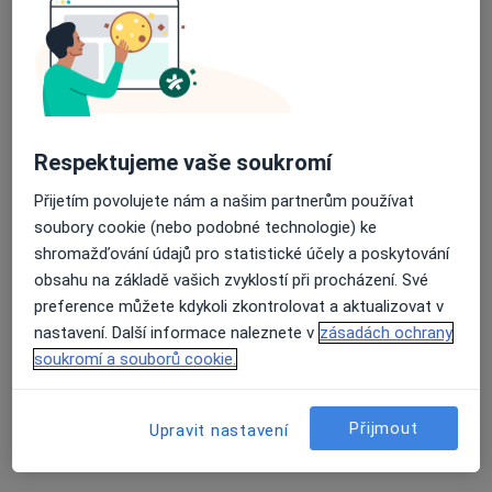
Nám. Svobody 36, Volyně
•
Mapa
Soukr. praxe gynekologie a porodnictví
Tento specialista nenabízí online rezervaci termínu na této adrese.
Respektujeme vaše soukromí
Rezervovat termín
Přijetím povolujete nám a našim partnerům používat
soubory cookie (nebo podobné technologie) ke
shromažďování údajů pro statistické účely a poskytování
K dispozici jsou specialisté
obsahu na základě vašich zvyklostí při procházení. Své
Tito specialisté se nacházejí mimo Strakonice,
preference můžete kdykoli zkontrolovat a aktualizovat v
jihočeský, v oblastech blízkých vašemu vyhledávání.
nastavení. Další informace naleznete v
zásadách ochrany
soukromí a souborů cookie.
Přijmout
Upravit nastavení