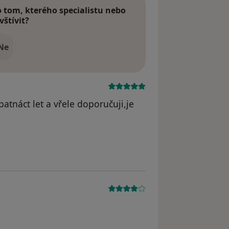
tom, kterého specialistu nebo
vštívit?
Ne
atnáct let a vřele doporučuji,je
odstraněn