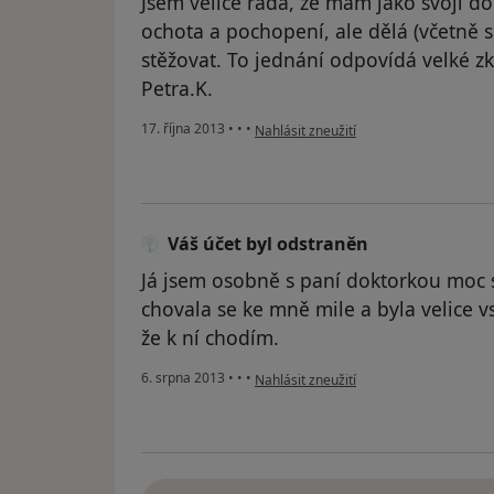
Jsem velice ráda, že mám jako svoji do
ochota a pochopení, ale dělá (včetně s
stěžovat. To jednání odpovídá velké z
Petra.K.
podle názoru uživatele Váš účet byl od
17. října 2013
•
•
•
Nahlásit zneužití
Váš účet byl odstraněn
Já jsem osobně s paní doktorkou moc
chovala se ke mně mile a byla velice vs
že k ní chodím.
podle názoru uživatele Váš účet byl od
6. srpna 2013
•
•
•
Nahlásit zneužití