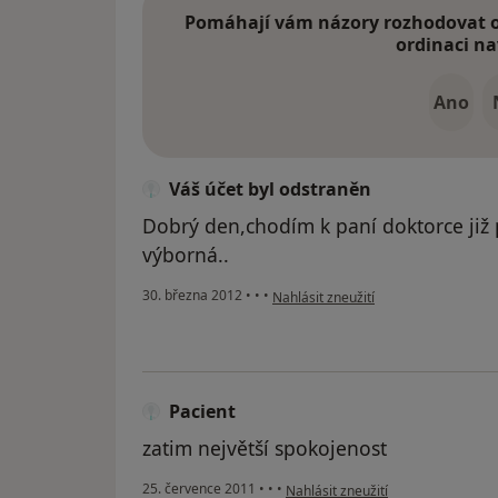
Pomáhají vám názory rozhodovat o 
ordinaci na
Ano
Váš účet byl odstraněn
Dobrý den,chodím k paní doktorce již p
výborná..
podle názoru uživatele Váš účet byl 
30. března 2012
•
•
•
Nahlásit zneužití
Pacient
zatim největší spokojenost
podle názoru uživatele Pacient
25. července 2011
•
•
•
Nahlásit zneužití