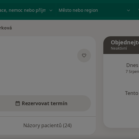
ace, nemoc nebo příjmení
Město nebo region
irková
a
Objednejt
Neaktivní
lizacích
Dnes
7 Srpen
Tento 
Rezervovat termín
Názory pacientů (24)