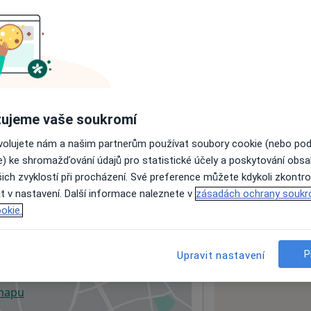
ách nejsou k dispozici
ádné informace o svých službách.
ujeme vaše soukromí
ovolujete nám a našim partnerům používat soubory cookie (nebo po
e) ke shromažďování údajů pro statistické účely a poskytování obs
ich zvyklostí při procházení. Své preference můžete kdykoli zkontro
t v nastavení. Další informace naleznete v
zásadách ochrany soukr
okie.
ictví
P
Upravit nastavení
 mapu
 otevře v nové záložce