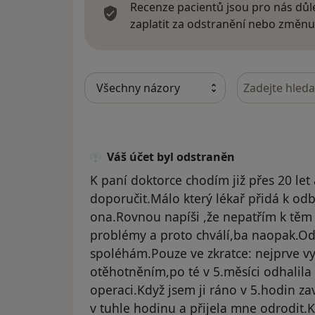
Recenze pacientů jsou pro nás důle
zaplatit za odstranění nebo změnu
Hledejte v ná
Váš účet byl odstraněn
K paní doktorce chodím již přes 20 let
doporučit.Málo který lékař přidá k odbo
ona.Rovnou napíši ,že nepatřím k těm
problémy a proto chválí,ba naopak.Od 
spoléhám.Pouze ve zkratce: nejprve vy
otěhotněním,po té v 5.měsíci odhalila 
operaci.Když jsem ji ráno v 5.hodin zav
v tuhle hodinu a přijela mne odrodit.Kd