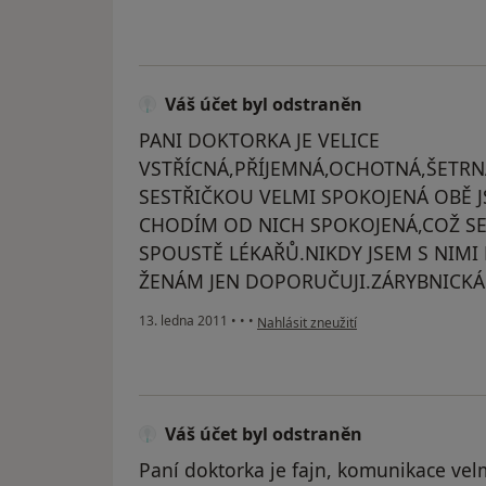
Váš účet byl odstraněn
PANI DOKTORKA JE VELICE
VSTŘÍCNÁ,PŘÍJEMNÁ,OCHOTNÁ,ŠETRNÁ
SESTŘIČKOU VELMI SPOKOJENÁ OBĚ J
CHODÍM OD NICH SPOKOJENÁ,COŽ SE 
SPOUSTĚ LÉKAŘŮ.NIKDY JSEM S NIM
ŽENÁM JEN DOPORUČUJI.ZÁRYBNICKÁ
podle názoru uživatele Váš účet byl o
13. ledna 2011
•
•
•
Nahlásit zneužití
Váš účet byl odstraněn
Paní doktorka je fajn, komunikace velmi