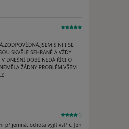
,ZODPOVĚDNÁ,JSEM S NI I SE
SOU SKVĚLE SEHRANÉ A VŽDY
V DNEŠNÍ DOBĚ NEDÁ ŘÍCI O
I NEMĚLA ŽÁDNÝ PROBLÉM.VŠEM
.Z
dstraněn
 příjemná, ochota vyjít vstříc. Jen