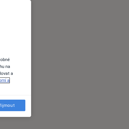
dobné
ahu na
lovat a
omí a
řijmout