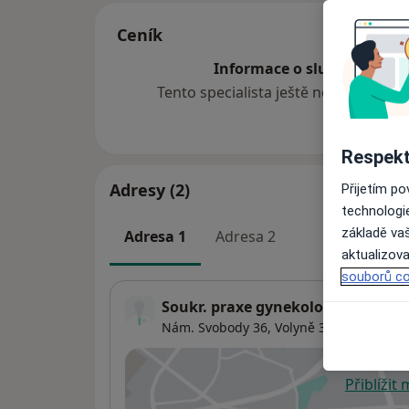
Ceník
Informace o službách a cen
Tento specialista ještě nepřidával ž
Respekt
Adresy (2)
Přijetím p
technologi
základě vaš
Adresa 1
Adresa 2
aktualizova
souborů co
Soukr. praxe gynekologie a porodn
Nám. Svobody 36,
Volyně
38701
Přiblížit
se