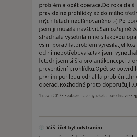
problém a opět operace.Do roka další 
pravidelné prohlídky až do mého třet
mých letech neplánovaného :-) Po po
jsem ji musela navštívit.Samozřejmě 
strach,ale vyšetřila mne s takovou opat
vším poradila,problém vyřešila.Jeliko
od ni nepotřebovala,tak jsem vynecha
letech jsem si šla pro antikoncepci a 
preventivní prohlídku.Opět se potvrdil
prvním pohledu odhalila problém.Ihne
operaci.Rozhodně proto doporučuji .
po
17. září 2017
•
Soukr.ordinace gynekol. a porodnictví
•
•
Na
Váš účet byl odstraněn