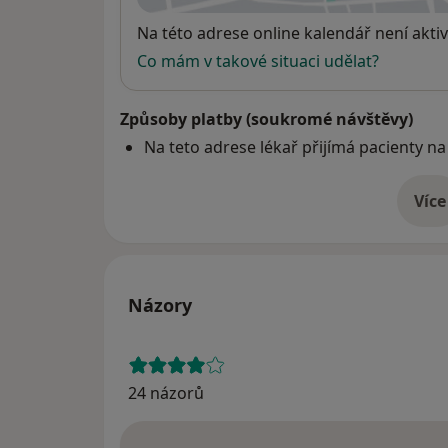
Dostupnost
Na této adrese online kalendář není aktiv
Co mám v takové situaci udělat?
Způsoby platby (soukromé návštěvy)
Na teto adrese lékař přijímá pacienty na
Více
o 
Názory
24 názorů