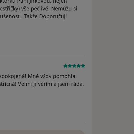
ktorku Pani Jirkovou, nejen
estřičky) vše pečlivě. Nemůžu si
kušenosti. Takže Doporučuji
straněn
 spokojená! Mně vždy pomohla,
třícná! Velmi ji věřím a jsem ráda,
straněn