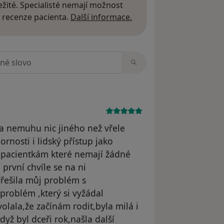
žité. Specialisté nemají možnost
Další informace o názor
 recenze pacienta.
Další informace.
zorech
 a nemuhu nic jiného než vřele
rnosti i lidský přístup jako
 pacientkám které nemají žádné
první chvíle se na ni
řešila můj problém s
problém ,který si vyžádal
olala,že začínám rodit,byla milá i
yž byl dceři rok,našla další