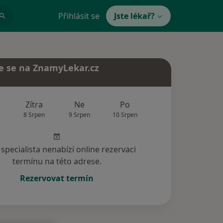
Přihlásit se
Jste lékař?
e se na ZnamyLekar.cz
Zítra
Ne
Po
Út
St
8 Srpen
9 Srpen
10 Srpen
11 Srpen
12 Srp
specialista nenabízí online rezervaci
termínu na této adrese.
Rezervovat termín