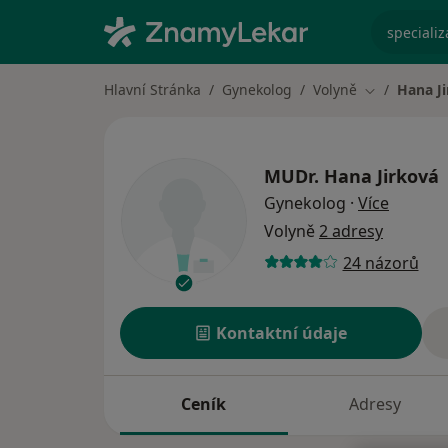
specializ
Hlavní Stránka
Gynekolog
Volyně
Hana J
Změna měst
MUDr.
Hana Jirková
o specia
Gynekolog
·
Více
Volyně
2 adresy
24 názorů
Kontaktní údaje
Ceník
Adresy