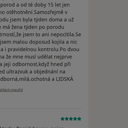
porod a od té doby 15 let jen
ího otěhotnění.Samozřejmě v
rodu jsem byla týden doma a už
že má žena týden po porodu
rností,že jsem to ani nepocítila.Se
ž jsem malou doposud kojila a nic
la i pravidelnou kontrolu.Po dvou
ona že mne musí udělat nejprve
a jeji odbornost,když hned při
d ultrazvuk a objednání na
Odborná,milá,ochotná a LIDSKÁ
dle názoru uživatele Váš účet byl odstraněn
hlásit zneužití