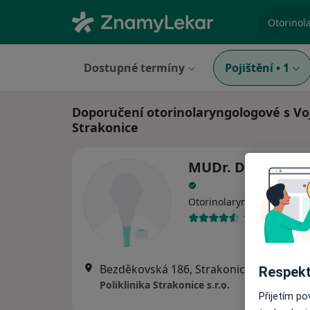
specializ
Dostupné termíny
Pojištění
•
1
Doporučení otorinolaryngologové s Vo
Strakonice
MUDr. Drahomíra
Otorinolaryngolog
14 názorů
Bezděkovská 186, Strakonice
•
Mapa
Respekt
Poliklinika Strakonice s.r.o.
Přijetím p