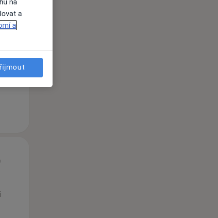
ahu na
lovat a
St
Čt
Pá
omí a
n
12 Srpen
13 Srpen
14 Srpen
řijmout
i
St
Čt
Pá
n
12 Srpen
13 Srpen
14 Srpen
i