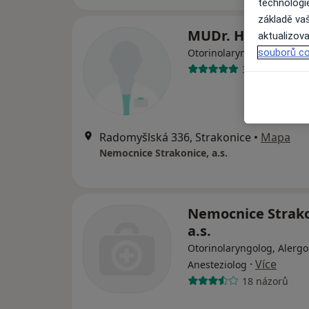
technologi
základě vaš
MUDr. Hana Vlac
aktualizova
souborů co
Otorinolaryngolog
3 názory
Radomyšlská 336, Strakonice
•
Mapa
Nemocnice Strakonice, a.s.
Nemocnice Strako
a.s.
Otorinolaryngolog, Alergo
·
Více
Anesteziolog
18 názorů