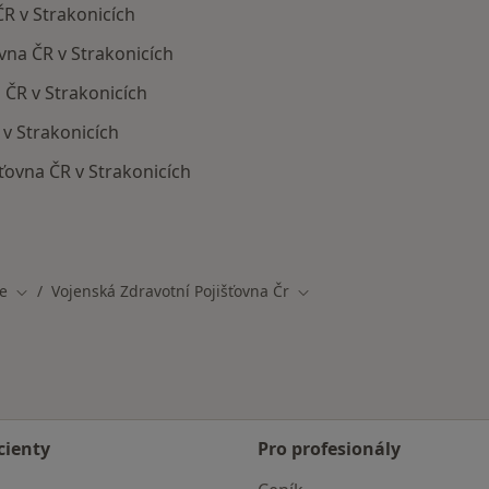
ČR v Strakonicích
vna ČR v Strakonicích
 ČR v Strakonicích
 v Strakonicích
ťovna ČR v Strakonicích
ají smlouvu s Vojenská zdravotní pojišťovna ČR
e
Vojenská Zdravotní Pojišťovna Čr
Změna města
Změna města
cienty
Pro profesionály