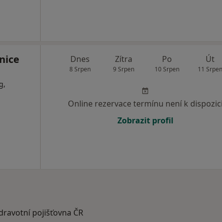
nice
Dnes
Zítra
Po
Út
8 Srpen
9 Srpen
10 Srpen
11 Srpe
g,
Online rezervace termínu není k dispozic
Zobrazit profil
zdravotní pojišťovna ČR