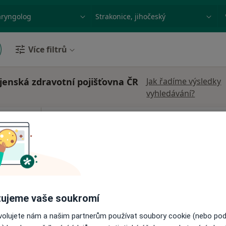
ace, nemoc nebo příjmení
Město nebo region
Více filtrů
jenská zdravotní pojišťovna ČR
Jak řadíme výsledky
vyhledávání?
 Horná
Dnes
Zítra
Po
Út
8 Srpen
9 Srpen
10 Srpen
11 Srpe
Online rezervace termínu není k dispozic
Rezervovat termín
ujeme vaše soukromí
ovolujete nám a našim partnerům používat soubory cookie (nebo po