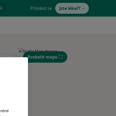
Přihlásit se
Jste lékař?
Rozbalit mapu
St
Čt
Pá
n
12 Srpen
13 Srpen
14 Srpen
i
dobné