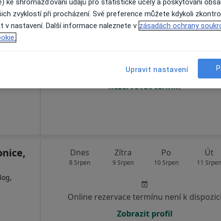
e) ke shromažďování údajů pro statistické účely a poskytování obs
ich zvyklostí při procházení. Své preference můžete kdykoli zkontro
hová
Dnes
Zítra
Po
Út
t v nastavení. Další informace naleznete v
zásadách ochrany soukr
8 Srpen
9 Srpen
10 Srpen
11 Srpe
okie.
P
Online rezervace termínu není k dispozic
Upravit nastavení
Rezervovat termín
nice,
Dnes
Zítra
Po
Út
8 Srpen
9 Srpen
10 Srpen
11 Srpe
log,
Online rezervace termínu není k dispozic
Zobrazit profil