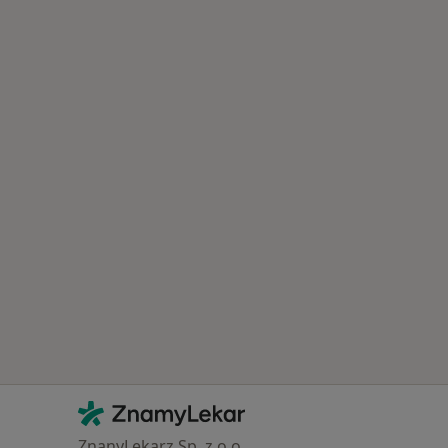
Kontakt
ZnamyLekar - Hlavní stránka
ZnanyLekarz Sp. z o.o.