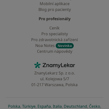
Mobilní aplikace
Blog pro pacienty
Pro profesionály
Ceník
Pro specialisty
Pro zdravotnická zařízení
Noa Notes
Novinka
Centrum nápovědy
Kontakt
ZnamyLekar - Hlavní stránka
ZnanyLekarz Sp. z o.o.
ul. Kolejowa 5/7
01-217 Warszawa, Polska
se otevře v nové záložce
se otevře v nové záložce
se otevře v nové záložce
se otevře v nové záložce
se otevře v 
se o
Polska
,
Türkiye
,
España
,
Italia
,
Deutschland
,
Česko
,