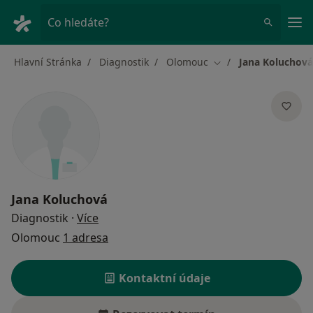
Hla
Co hledáte?
Hlavní Stránka
Diagnostik
Olomouc
Jana Koluchová
Změna města
Jana Koluchová
o specializacích
Diagnostik
·
Více
Olomouc
1 adresa
Kontaktní údaje