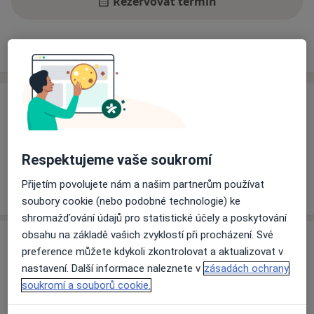
Rezervovat termín
Ceník
Adresy
Názory pacientů
Ceník
Informace o službách a cenách nejsou k dispozici
Tento specialista ještě nepřidával žádné informace o
Respektujeme vaše soukromí
svých službách.
Přijetím povolujete nám a našim partnerům používat
soubory cookie (nebo podobné technologie) ke
shromažďování údajů pro statistické účely a poskytování
obsahu na základě vašich zvyklostí při procházení. Své
Adresa
preference můžete kdykoli zkontrolovat a aktualizovat v
nastavení. Další informace naleznete v
zásadách ochrany
Vojenská nemocnice Olomouc
soukromí a souborů cookie.
Sušilovo náměstí 5,
Olomouc
771 11