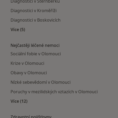
Diagnostici v Šternberku
Diagnostici v Kroměříži
Diagnostici v Boskovicích
Více (5)
Více v kategorii: V okolí Olomouce
Nejčastěji léčené nemoci
Sociální fobie v Olomouci
Krize v Olomouci
Obavy v Olomouci
Nízké sebevědomí v Olomouci
Poruchy v mezilidských vztazích v Olomouci
Více (12)
Více v kategorii: Nejčastěji léčené nemoci
Zdravotní pojišťovny